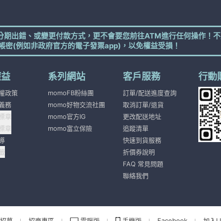
分期出錯、或變更付款方式，更不會要您前往ATM進行任何操作！不
帳密(例如非政府官方的電子發票app)，以免權益受損！
權益
系列網站
客戶服務
行動
權政策
momoFB粉絲團
訂單/配送進度查詢
義務
momo好物交流社團
取消訂單/退貨
標章
momo官方IG
更改配送地址
標章
momo富立保險
追蹤清單
導
快速到貨服務
籤
折價券說明
FAQ 常見問題
聯絡我們
招募
招商專區
電腦版
手機版
Facebook
加入LI