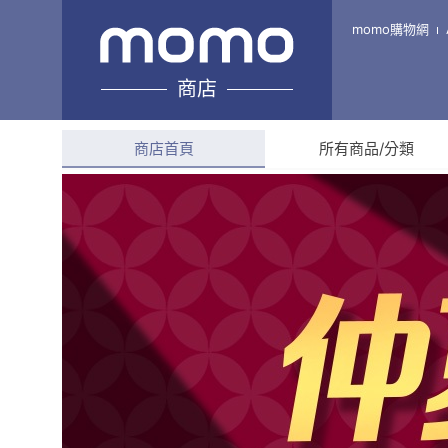
久誠媄 RJO SKIN SPECIALIS
momo購物網
商店
綜合評分
--
商店首頁
所有商品/分類