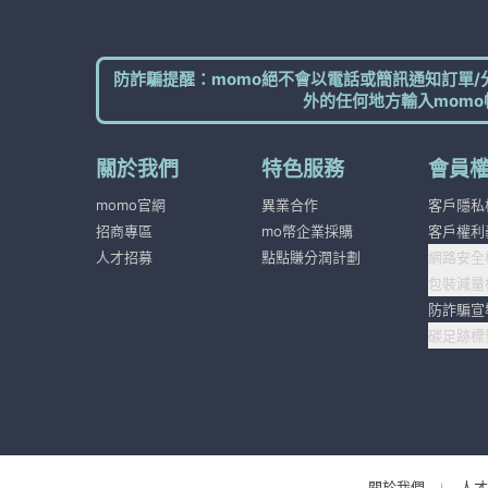
防詐騙提醒：momo絕不會以電話或簡訊通知訂單/
外的任何地方輸入momo
關於我們
特色服務
會員
momo官網
異業合作
客戶隱私
招商專區
mo幣企業採購
客戶權利
人才招募
點點賺分潤計劃
網路安全
包裝減量
防詐騙宣
碳足跡標
關於我們
人才