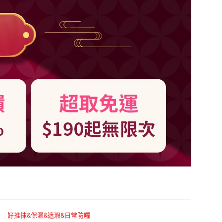
好推抹&保濕&遮瑕&日常防曬