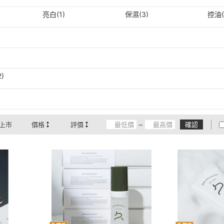
亮白(1)
保濕(3)
控油(
)
上市
價格
評價
~
確認