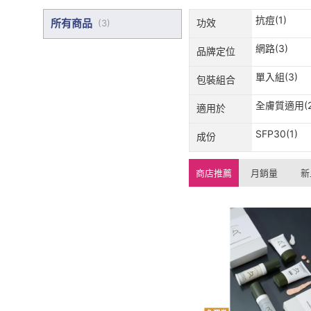
抗痘(1)
所有商品
功效
(
3
)
網路(3)
品牌定位
單入組(3)
包裝組合
全膚質適用(2
適用於
SFP30(1)
成份
商店推薦
月銷量
新