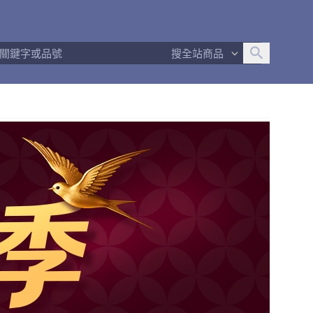
追蹤人數
1
問問回應率
--
商品數量
3
搜全站商品
商店簡介
退換貨須知