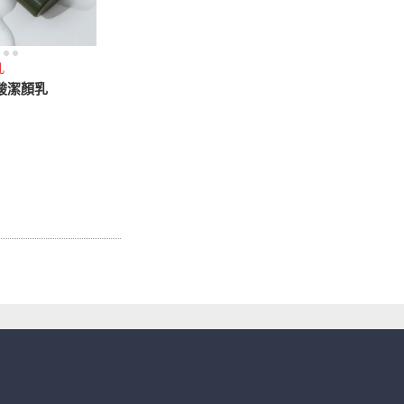
乳
酸潔顏乳