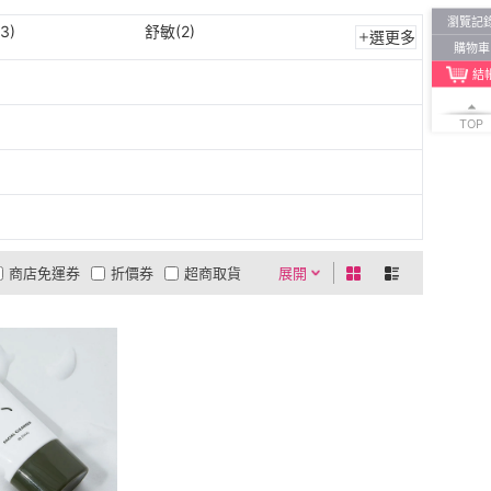
瀏覽記
3)
舒敏(2)
選更多
購物車
結
TOP
商店免運券
折價券
超商取貨
展開
0利率
商品有量
有影片
貨到付款
低溫宅配
5
4
及以上
3
及以上
2
及以上
1
及以上