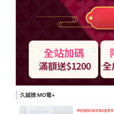
久誠媄 MO電+
神經醯胺&玻尿酸&蘆薈萃