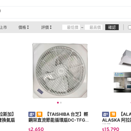
)
上市
價格
評價
~
確認
阿拉斯加】
【TAISHIBA 台芝】輕
【AL
258DHA 無聲換氣扇
鋼架直流節能循環扇DC-TFG18
ALASKA 阿
0
燥機 968SR
2,650
15,790
$
$