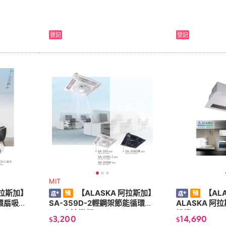
登記
登記
MIT
阿拉斯加】
【ALASKA 阿拉斯加】
【AL
循環扇吸頂
SA-359D-2輕鋼架節能循環扇
ALASKA 阿
(DC直流變頻)
燥機 968SK
3,200
14,690
$
$
管)線控110V/