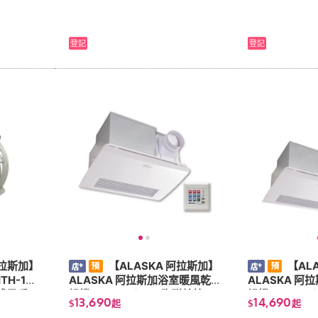
登記
登記
阿拉斯加】
【ALASKA 阿拉斯加】
【AL
H-14
ALASKA 阿拉斯加浴室暖風乾
ALASKA 
壁式風扇
燥機968SKP(PTC 陶磁線控) 1
燥機968SRP(
13,690
14,690
$
起
$
起
10V/220V-可加電動逆止閥AB-
10V/220V