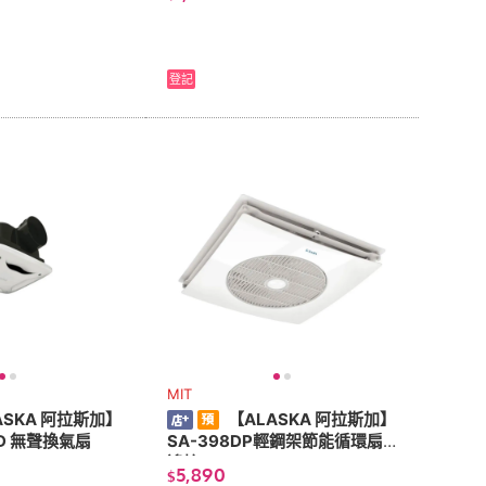
220V
登記
MIT
ASKA 阿拉斯加】
【ALASKA 阿拉斯加】
直流變頻-158D 無聲換氣扇
SA-398DP輕鋼架節能循環扇-
遙控
5,890
$