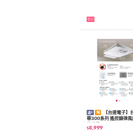
登記
【台達電子】
華300系列 遙控韻律
乾燥機110V/220V(VH
8,999
$
MRT-A/VHB30BCMR