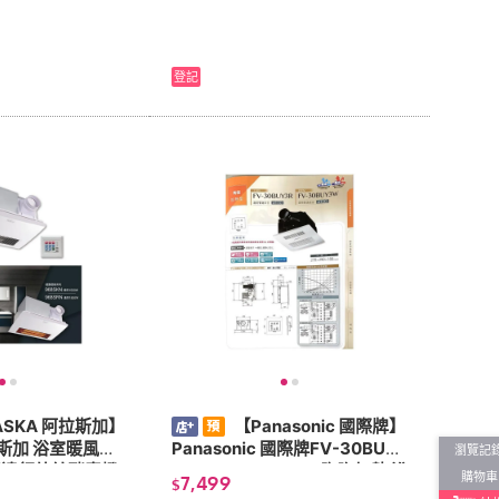
登記
ASKA 阿拉斯加】
【Panasonic 國際牌】
拉斯加 浴室暖風乾
Panasonic 國際牌FV-30BUY
瀏覽記
N(遠紅外線碳素燈
3R/FV-30BUY3W 陶瓷加熱 浴
購物車
7,499
$
220V
室暖風乾燥機 有線遙控 不含安