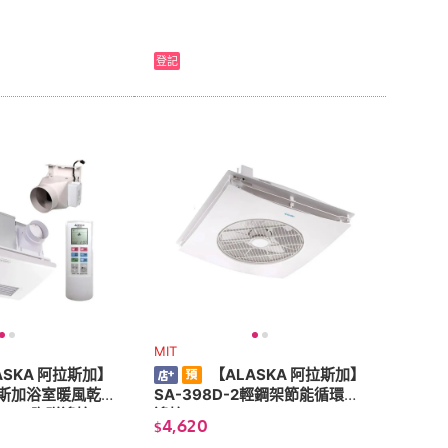
登記
MIT
ASKA 阿拉斯加】
【ALASKA 阿拉斯加】
阿拉斯加浴室暖風乾
SA-398D-2輕鋼架節能循環扇-
PTC 陶磁遙控) 1
遙控
4,620
$
-可加電動逆止閥AB-