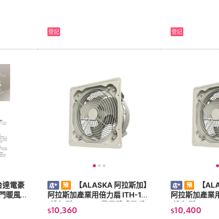
登記
登記
台達電豪
【ALASKA 阿拉斯加】
【AL
風門暖風
阿拉斯加產業用倍力扇 ITH-18
阿拉斯加產業用倍
B30AC
(排氣型220v)工業用壁式風扇
(進氣型220
10,360
10,400
$
$
T-A)