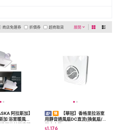
商店免運券
折價券
超商取貨
展開
0利率
商品有量
有影片
貨到付款
低溫宅配
5
4
及以上
3
及以上
2
及以上
1
及以上
ASKA 阿拉斯加】
【華冠】香格里拉浴室
拉斯加 浴室暖風乾
用靜音通風扇DC直流(換氣扇/
N(遠紅外線碳素燈
不含安裝)MIT
1,176
$