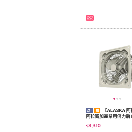
登記
【ALASKA 
阿拉斯加產業用倍力扇 IT
(進氣型110v)工業用
8,310
$