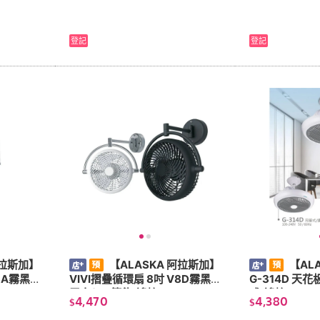
401
401
登記
登記
阿拉斯加】
【ALASKA 阿拉斯加】
【AL
8A霧黑/
VIVI摺疊循環扇 8吋 V8D霧黑/
G-314D 天
霧白(DC節能/遙控)
式/遙控)
4,470
4,380
$
$