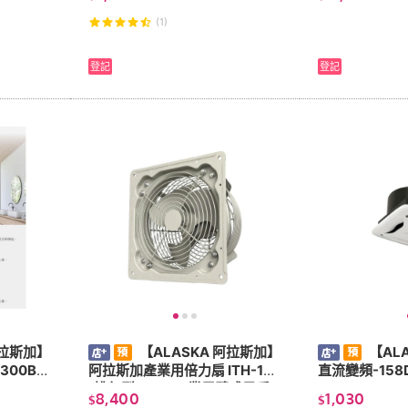
管)遙控110V/
(1)
登記
登記
阿拉斯加】
【ALASKA 阿拉斯加】
【AL
00BR
阿拉斯加產業用倍力扇 ITH-14
2
(排氣型220v)工業用壁式風扇
8,400
1,030
$
$