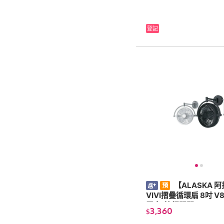
登記
【ALASKA 
VIVI摺疊循環扇 8吋 V
霧白(拉繩開關)
3,360
$