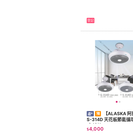
登記
【ALASKA 
S-314D 天花板節能
式/遙控)
4,000
$