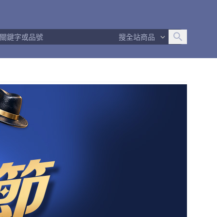
追蹤人數
1
問問回應率
100%
商品數量
30
搜全站商品
商店簡介
退換貨須知