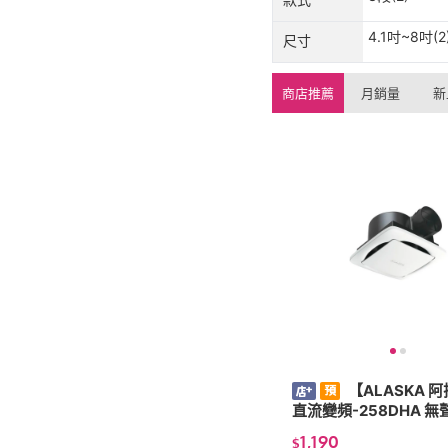
4.1吋~8吋(2
尺寸
商店推薦
月銷量
新
【ALASKA 
直流變頻-
1,190
$