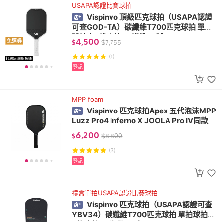
USAPA認證比賽球拍
Vispinvo 頂級匹克球拍（USAPA認證
可查GOD-TA）碳纖維T700匹克球拍 單拍
球拍套+橡皮擦+4綁帶+3球
4,500
免運券
$
$
7,755
(1)
登記
MPP foam
Vispinvo 匹克球拍Apex 五代泡沫MPP
Luzz Pro4 Inferno X JOOLA Pro IV同款
6,200
$
$
8,800
(3)
登記
禮盒單拍USAPA認證比賽球拍
Vispinvo 匹克球拍（USAPA認證可查
YBV34）碳纖維T700匹克球拍 單拍球拍套