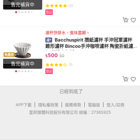
售完補貨中
(2)
登記
濾杯快排水，風味盡顯。
Bacchuspirit 摺紙濾杯 手沖冠軍濾杯
錐形濾杯 Bincoo手沖咖啡濾杯 陶瓷折紙濾
杯 胡桃木杯托V60
500
免運券
$
$
0
售完補貨中
(1)
登記
已經到底了
APP下載
隱私權政策
服務條款
電腦版
登入/註冊
富邦媒體科技股份有限公司 統編：27365925