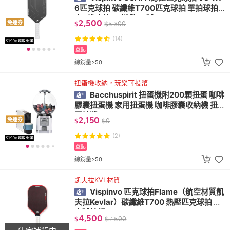
6匹克球拍 碳纖維T700匹克球拍 單拍球拍
套+橡皮擦+4綁帶+3球
2,500
免運券
$
$
5,300
(14)
登記
總銷量>50
扭蛋機收納，玩樂可投幣
Bacchuspirit 扭蛋機附200顆扭蛋 咖啡
膠囊扭蛋機 家用扭蛋機 咖啡膠囊收納機 扭
蛋抽獎
2,150
免運券
$
$
0
(2)
登記
總銷量>50
凱夫拉KVL材質
Vispinvo 匹克球拍Flame（航空材質凱
夫拉Kevlar）碳纖維T700 熱壓匹克球拍 匹
克球拍組
4,500
$
$
7,500