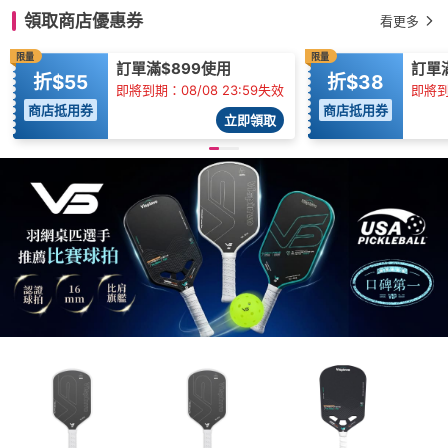
領取商店優惠券
看更多
限量
限量
訂單滿$899使用
訂單
折$55
折$38
即將到期：08/08 23:59失效
即將到
商店抵用券
商店抵用券
立即領取