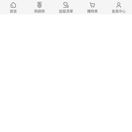
首頁
熱銷榜
追蹤清單
購物車
會員中心