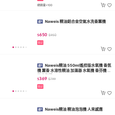
總銷量>100
Naweis 精油鋁合金空氣水洗香薰機
650
$
$
950
登記
Naweis精油 550ml遙控版水氧機 香氛
機 薰香 水溶性精油 加濕器 水氧機 香芬機 木
紋水氧機
369
$
$
799
登記
Naweis精油 精油泡泡機 人來感應