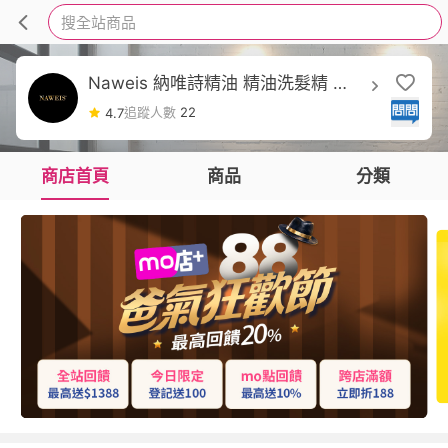
搜全站商品
Naweis 納唯詩精油 精油洗髮精 香
氛 擴香儀
追蹤人數
22
4.7
商店首頁
商品
分類