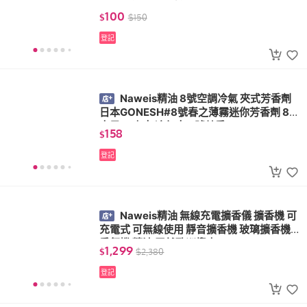
100
$
$
150
登記
Naweis精油 8號空調冷氣 夾式芳香劑
日本GONESH#8號春之薄霧迷你芳香劑 8號
出風口 車夾 冷氣夾 8號芳香
158
$
登記
Naweis精油 無線充電擴香儀 擴香機 可
充電式 可無線使用 靜音擴香機 玻璃擴香機
香氛機 精油 天然歐洲櫸木
1,299
$
$
2,380
登記