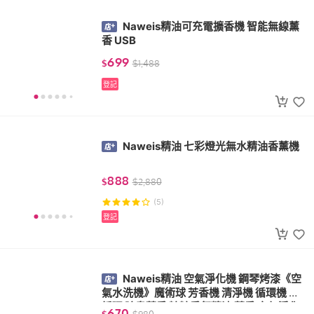
Naweis精油可充電擴香機 智能無線薰
香 USB
699
$
$
1,488
登記
Naweis精油 七彩燈光無水精油香薰機
888
$
$
2,880
(5)
登記
Naweis精油 空氣淨化機 鋼琴烤漆《空
氣水洗機》魔術球 芳香機 清淨機 循環機 水
循環 除臭薰香 糖糖香氛精油 薰香 空氣淨化
670