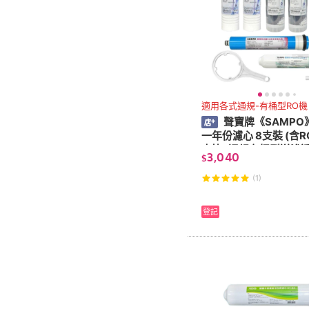
適用各式通規-有桶型RO機
聲寶牌《SAMPO
一年份濾心 8支裝 (含
水比) 通規有桶型逆滲
3,040
$
水易購淨水
(1)
登記