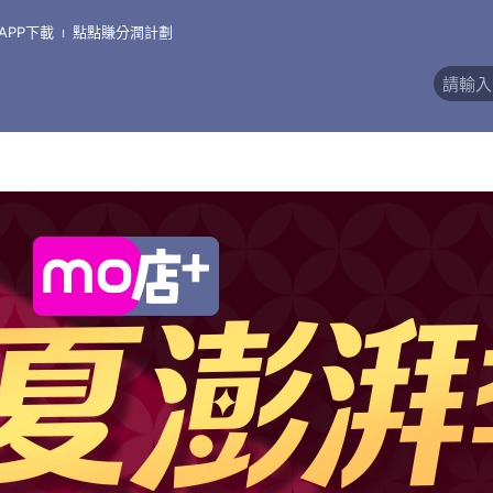
APP下載
點點賺分潤計劃
價)