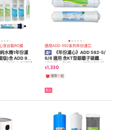
心含台製RO膜
適用ADD-592系列年份濾芯
O純水機1年份濾
《年份濾心》ADD 592-5/
階版)含 ADD 90
6/8 適用 含KT型銀離子碳纖維
用於有桶型 水易購淨
活性碳 + 聲寶KT33椰殼活性碳
1,330
$
《水易購淨水》
僅剩
1
組
登記