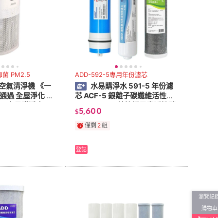
 PM2.5
ADD-592-5專用年份濾芯
6 空氣清淨機 《一
水易購淨水 591-5 年份濾
通過 全屋淨化 主
芯 ACF-5 銀離子碳纖維活性碳
.5 水易購淨水
+ ADD H-90鹼性鎂元素活性碳
5,600
$
+美國500GRO膜
僅剩
2
組
登記
瀏覽記
購物車