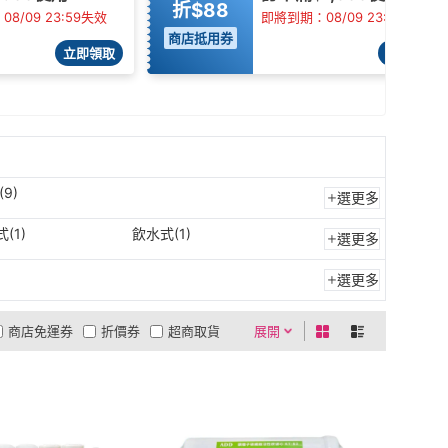
折$88
8/09 23:59失效
即將到期：08/09 23:59失效
商店抵用券
立即領取
立即領取
(9)
選更多
(1)
飲水式(1)
選更多
選更多
商店免運券
折價券
超商取貨
展開
0利率
商品有量
有影片
貨到付款
低溫宅配
5
4
及以上
3
及以上
2
及以上
1
及以上