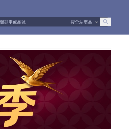
追蹤人數
2
問問回應率
100%
商品數量
97
搜全站商品
商店簡介
退換貨須知