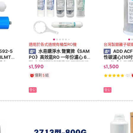
適用於各式通規有桶型RO機
台灣製銀離子碳
592-5
水易購淨水 聲寶牌《SAM
ADD A
ILMTE
PO》高效能RO 一年份濾心 6支
性碳濾心(10吋
購淨水
裝 有桶型逆滲透專用 國際通規
00噸【水易購
1,590
1,500
$
$
僅剩
5
組
(2)
登記
登記