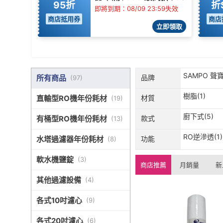
95折
折
即將到期：08/09 23:59失效
商店抵用券
商店
立即領取
SAMPO 聲寶
所有商品
品牌
(
97
)
樹脂(1)
直輸型RO機年份耗材
材質
(
19
)
廚下式(5)
有桶型RO機年份耗材
款式
(
13
)
RO逆滲透(1)
水塔過濾器年份耗材
功能
(
8
)
軟水機鹽錠
(
3
)
商店推薦
月銷量
新
其他過濾設備
(
4
)
各式10吋濾心
(
9
)
各式20吋濾心
(
6
)