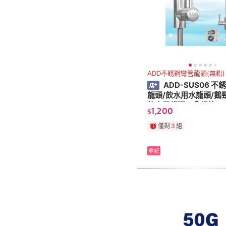
ADD不銹鋼彎管龍頭(無鉛)
ADD-SUS06 不
龍頭/飲水用水龍頭/鵝
飲水用龍頭(2分規格)-
1,200
$
證 水易購淨水
僅剩
3
組
登記