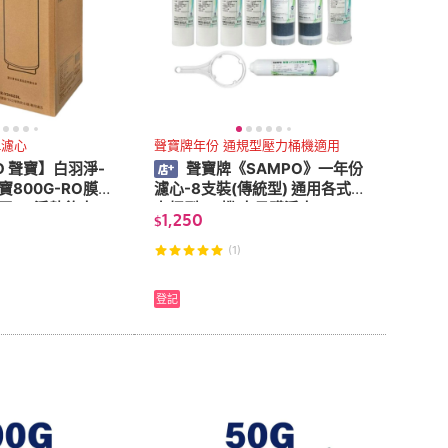
YL濾心
聲寶牌年份 通規型壓力桶機適用
O 聲寶】白羽淨-
聲寶牌《SAMPO》一年份
寶800G-RO膜複
濾心-8支裝(傳統型) 通用各式壓
下RO淨熱飲水
力桶型RO機 水易購淨水
1,250
$
-V2402DL
】
(1)
登記