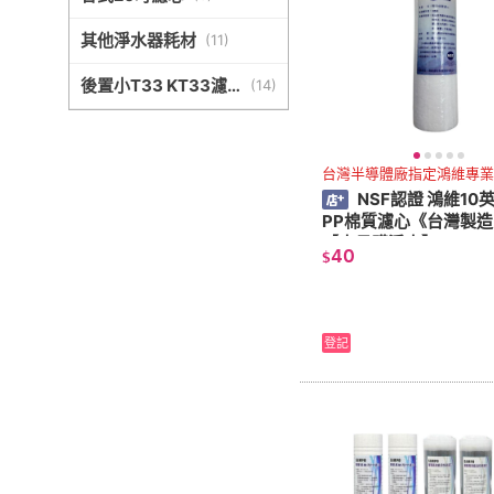
其他淨水器耗材
(
11
)
後置小T33 KT33濾
(
14
)
心
台灣半導體廠指定鴻維專業
NSF認證 鴻維10
PP棉質濾心《台灣製造
【水易購淨水】
40
$
登記