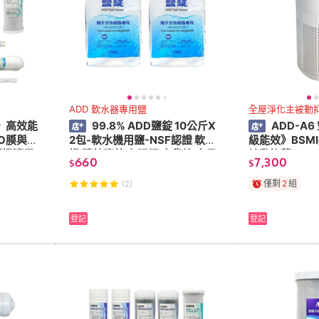
ADD 軟水器專用鹽
全屋淨化主被動抑菌
》高效能
99.8% ADD鹽錠 10公斤X
ADD-A
RO膜與廢
2包-軟水機用鹽-NSF認證 軟水
級能效》BSMI
透機適用
機 精純鹽錠 有提把 出貨快 水易
被動抑菌 PM2
660
7,300
$
$
購淨水
僅剩
2
組
(2)
登記
登記