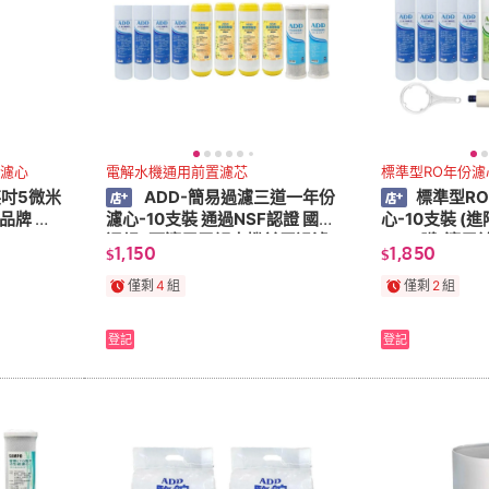
濾心
電解水機通用前置濾芯
標準型RO年份濾
英吋5微米
ADD-簡易過濾三道一年份
標準型R
品牌 》
濾心-10支裝 通過NSF認證 國際
心-10支裝 (進
通規 (可適用電解水機前置過濾)
G RO膜-適
1,150
1,850
$
$
【水易購淨水】
水
僅剩
4
組
僅剩
2
組
登記
登記