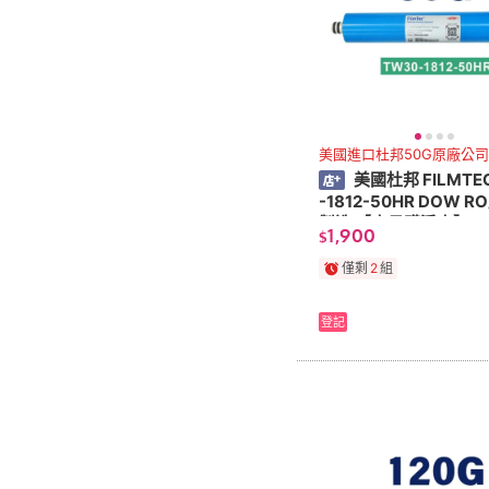
美國進口杜邦50G原廠公
美國杜邦 FILMTE
-1812-50HR DOW R
製造 【水易購淨水】
1,900
$
僅剩
2
組
登記