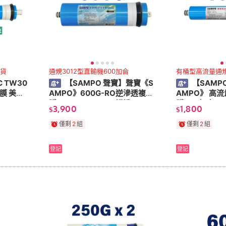
司貨
通規3012型直輸機600加侖
有桶型高流量通規
C TW30
【SAMPO 聲寶】聲寶《S
【SAMP
O膜 美國
AMPO》600G-RO逆滲透複合
AMPO》 高
膜 ﹝NSF ISO 9001認證﹞NSF
膜 100加侖﹝NS
3,900
1,800
$
$
-58認證 台灣製造 【水易購淨
證﹞NSF- 台
水】
水】
僅剩
2
組
僅剩
2
組
登記
登記