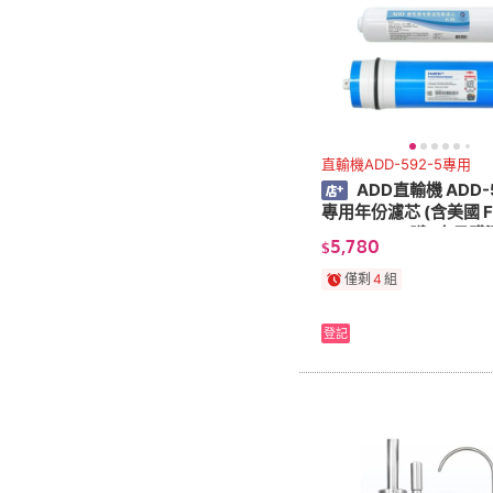
直輸機ADD-592-5專用
ADD直輸機 ADD-
專用年份濾芯 (含美國 F
C 500G RO膜) 水易
5,780
$
僅剩
4
組
登記