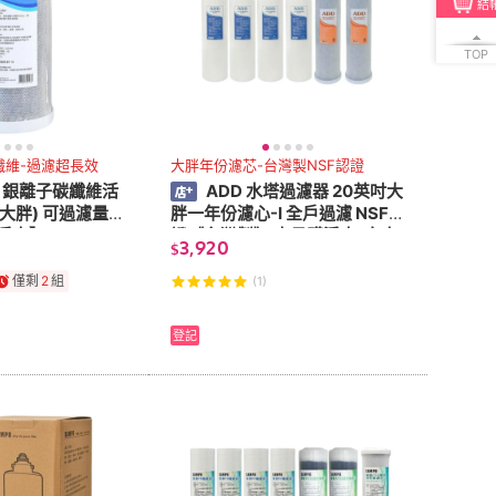
結
TOP
纖維-過濾超長效
大胖年份濾芯-台灣製NSF認證
CF 銀離子碳纖維活
ADD 水塔過濾器 20英吋大
大胖) 可過濾量2
胖一年份濾心-I 全戶過濾 NSF認
淨水】
證《台灣製》 水易購淨水-安南
3,920
$
店
僅剩
2
組
(1)
登記