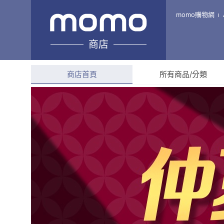
水易購淨水 安南店
momo購物網
商店
綜合評分
5.0
(
22
則評
商店首頁
所有商品/分類