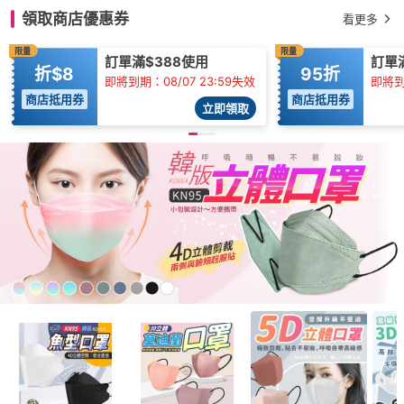
領取商店優惠券
看更多
限量
限量
訂單滿$388使用
訂單滿
折$8
95折
即將到期：08/07 23:59失效
即將到
商店抵用券
商店抵用券
立即領取