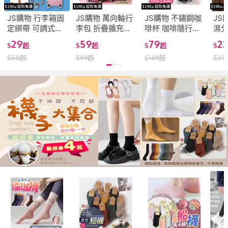
JS購物 行李箱固
JS購物 萬向輪行
JS購物 不鏽鋼咖
JS
定綁帶 可調式行
李包 折疊擴充旅
啡杯 咖啡隨行杯
濕分
李箱綁箱束帶 基
行包 帶輪 旅行袋
保溫杯 咖啡杯 隨
功
29
59
79
2
$
起
$
起
$
起
$
本款/十字款密碼
行李袋 旅行包 乾
行杯 吸管杯 水壺
健身
$
58
起
$
99
起
$
149
起
$
35
鎖/八字綁帶款 行
濕分離包 行李包
馬克杯 環保杯 隨
珈包
李箱 束帶 綁帶 扣
防水旅行袋 健身
身杯 不銹鋼 辦公
包 
帶 固定帶
包運動包
室好物
背包