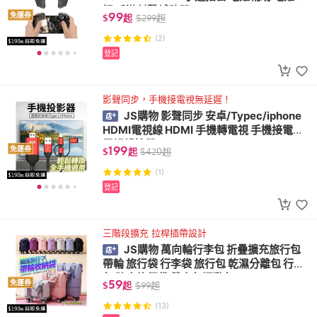
把 手遊射擊輔助器
99
免運券
$
起
$
299
起
(2)
登記
影聲同步，手機接電視無延遲！
JS購物 影聲同步 安卓/Typec/iphone
HDMI電視線 HDMI 手機轉電視 手機接電視
電視轉接器
199
免運券
$
起
$
420
起
(1)
登記
三階段擴充 拉桿插帶設計
JS購物 萬向輪行李包 折疊擴充旅行包
帶輪 旅行袋 行李袋 旅行包 乾濕分離包 行李
包 防水旅行袋 健身包運動包
59
免運券
$
起
$
99
起
(13)