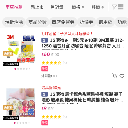
心 水管
商店推薦
新上市
月銷量
價格
評價
現折活動
商品分類
商店免運券
折價券
適用於
功能
打呼剋星！子彈型入耳超靜音！
JS購物🔥一副5元🔥10副 3M耳塞 312-
1250 隔音耳塞 防噪音 睡眠 降噪靜音 入耳式
耳塞 子彈型 防噪音
60
免運券
$
$
100
(5)
登記
總銷量>100
最高折50元
JS購物 馬卡龍色系糖果棉襪 短襪 襪子
隱形 糖果色 糖果棉襪 日韓純棉 純色 吸汗 防
臭 隱形 舒適 高質感
9
免運券
$
$
20
(5)
登記