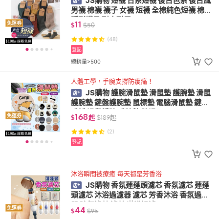
JS購物 短襪 日系短襪 復古色系 復古風
男襪 棉襪 襪子 女襪 短襪 全棉純色短襪 棉質
隱形襪子 耐穿耐用
11
免運券
$
$
50
(48)
登記
總銷量>500
人體工學，手腕支撐防痠痛！
JS購物 護腕滑鼠墊 滑鼠墊 護腕墊 滑鼠
護腕墊 鍵盤護腕墊 鼠標墊 電腦滑鼠墊 鍵盤
手托 滑鼠護腕 手腕墊 防滑
168
免運券
$
起
$
189
起
(2)
登記
沐浴瞬間被療癒 每天都是芳香浴
JS購物 香氛蓮蓬頭濾芯 香氛濾芯 蓮蓬
頭濾芯 沐浴過濾器 濾芯 芳香沐浴 香氛過濾
器 除氯濾芯 濾芯 淋浴過濾
44
免運券
$
$
95