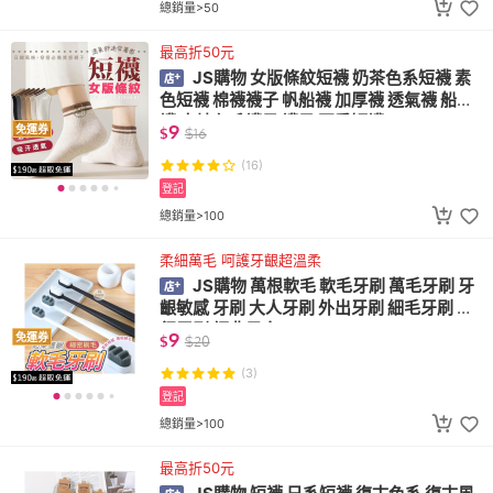
總銷量>50
最高折50元
JS購物 女版條紋短襪 奶茶色系短襪 素
色短襪 棉襪襪子 帆船襪 加厚襪 透氣襪 船型
襪 大地色系襪子 襪子 夏季短襪
9
免運券
$
$
16
(16)
登記
總銷量>100
柔細萬毛 呵護牙齦超溫柔
JS購物 萬根軟毛 軟毛牙刷 萬毛牙刷 牙
齦敏感 牙刷 大人牙刷 外出牙刷 細毛牙刷 旅
行牙刷 經典黑白
9
免運券
$
$
20
(3)
登記
總銷量>100
最高折50元