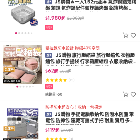
JS購物🔥一入1.52元起🔥 氣炸鍋錫箔烤
盤 箱規 氣炸鍋配件氣炸鍋烤盤 鋁箔烤盤 錫
箔盒錫紙碗 鋁箔紙 鋁箔碗
1,980
$
起
$
2,000
起
登記
雙拉鍊防水設計 壓縮40%空間
JS購物 旅行壓縮袋 旅行壓縮包 衣物壓
縮包 旅行手提袋 行李箱壓縮包 衣服收納袋
收納包 旅行必備 旅行包 壓縮袋
62
免運券
$
起
$
88
起
(15)
登記
總銷量>50
防摔防水超安心！收納一包搞定
JS購物 手提電腦收納包 防潑水防塵 筆
電包 防摔包 隱藏可攜式手把 耐重 實用 多色
可選 筆記型電腦包
119
免運券
$
起
$
199
起
(3)