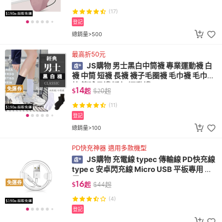
(17)
登記
總銷量>500
最高折50元
JS購物 男士黑白中筒襪 專業運動襪 白
襪 中筒 短襪 長襪 襪子毛圈襪 毛巾襪 毛巾底
棉 籃球長襪 透氣 運動襪
14
免運券
$
起
$
20
起
(11)
登記
總銷量>100
PD快充神器 適用多款機型
JS購物 充電線 typec 傳輸線 PD快充線
type c 安卓閃充線 Micro USB 平板專用 適
用i15
16
免運券
$
起
$
44
起
(4)
登記