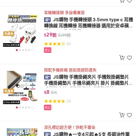
耳機轉接頭 多設備兼容
JS購物 手機轉接頭 3.5mm type c 耳機
轉換線 耳機轉接 耳機轉接器 適用於安卓蘋
果 typec 多款適用
29
免運券
$
起
$
299
起
(5)
登記
搭配手機掛繩 逛街旅遊防遺失
JS購物 手機掛繩夾片 手機殼掛繩墊片
手機掛繩墊片 手機吊繩夾片 掛片 掛繩墊片
手機殼夾片 手機掛繩片 手機殼掛片
8
免運券
$
$
15
(3)
登記
深孔標記超方便！快乾不暈染
JS購物🔥一支4元起🔥5支 長頭油性筆