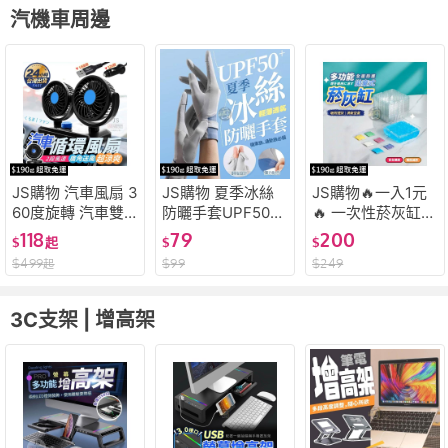
汽機車周邊
JS購物 汽車風扇 3
JS購物 夏季冰絲
JS購物🔥一入1元
60度旋轉 汽車雙
防曬手套UPF50+
🔥 一次性菸灰缸(1
頭風扇 雙頭風扇
外送手套 冰絲手套
00入/盒) 滅煙神器
118
79
200
$
起
$
$
車用風扇 車用風扇
防曬手套 涼感冰絲
滅煙泥+煙灰缸 清
$
499
$
99
$
249
起
貨車電扇 12V/24
手套 涼感手套 透
新空氣 瞬間滅煙
V/USB
氣手套 觸控手套
菸灰缸 滅菸沙 拋
棄式菸灰缸 熄菸泥
3C支架 | 增高架
菸灰清潔劑