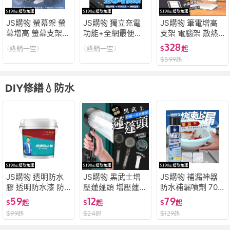
JS購物 螢幕架 螢
JS購物 獨立充電
JS購物 筆電增高
幕增高 螢幕支架
功能+全網最便宜
支架 電腦架 散熱
電腦螢幕架 鍵盤架
螢幕架 螢幕增高架
支架 筆電支架 增
328
(熱銷一空)
(熱銷一空)
$
起
螢幕增高 電腦螢幕
電腦架 增高架 電
高架 電腦架散熱支
$
599
起
增高架 螢幕收納架
腦螢幕架 電腦增高
架 增高架 筆電架
螢幕架收納
架 電腦螢幕增高架
鋁合金支架 筆電散
螢幕增高支架
熱
DIY修繕💧防水
JS購物 透明防水
JS購物 黑武士增
JS購物 補漏神器
膠 透明防水漆 防
壓蓮蓬頭 增壓蓮蓬
防水補漏噴劑 700
水膠 浴室防水膠
頭 浴室蓮蓬頭 增
ML 自噴式防水補
59
12
79
$
起
$
起
$
起
外牆屋頂廁所 防水
壓花灑 增壓多功能
漏膠 自噴型防水膠
$
99
$
24
$
129
起
起
起
涂料 纳米膠 防水
花灑 5擋增壓噴頭
屋頂防水膠 防水膠
補漏膠 防水塗料
細膩水柱蓮蓬頭 濾
防水補漏 外牆裂縫