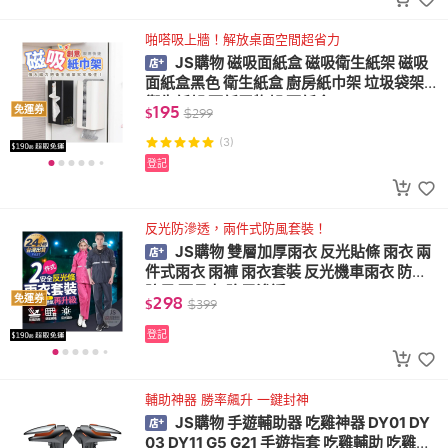
啪嗒吸上牆！解放桌面空間超省力
JS購物 磁吸面紙盒 磁吸衛生紙架 磁吸
面紙盒黑色 衛生紙盒 廚房紙巾架 垃圾袋架
衛生紙架 面紙置物架 面紙盒
195
免運券
$
$
299
(3)
登記
反光防滲透，兩件式防風套裝！
JS購物 雙層加厚雨衣 反光貼條 雨衣 兩
件式雨衣 雨褲 雨衣套裝 反光機車雨衣 防水
防風 雨具 加強零滲透
298
免運券
$
$
399
登記
輔助神器 勝率飆升 一鍵封神
JS購物 手遊輔助器 吃雞神器 DY01 DY
03 DY11 G5 G21 手遊指套 吃雞輔助 吃雞手