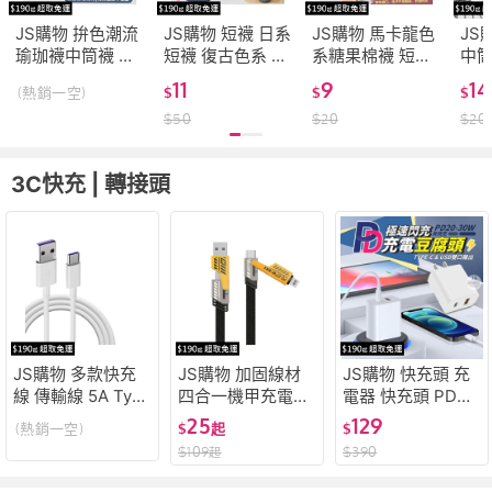
JS購物 拚色潮流
JS購物 短襪 日系
JS購物 馬卡龍色
JS
瑜珈襪中筒襪 素
短襪 復古色系 復
系糖果棉襪 短襪
中筒
色襪子 防滑瑜珈
古風 男襪 棉襪 襪
襪子 隱形 糖果色
襪 
11
9
14
(熱銷一空)
$
$
$
襪 止滑襪 運動襪
子 女襪 短襪 全棉
糖果棉襪 日韓純
長襪
$
50
$
20
$
20
潮流百搭 棉襪 襪
純色短襪 棉質隱
棉 純色 吸汗 防臭
毛巾
子 女生襪子 瑜珈
形襪子 耐穿耐用
隱形 舒適 高質感
籃球
襪
動
3C快充 | 轉接頭
JS購物 多款快充
JS購物 加固線材
JS購物 快充頭 充
線 傳輸線 5A Type
四合一機甲充電線
電器 快充頭 PD快
-C 充電線 Micro U
PD快充線 Type C
充頭 充電頭 豆腐
25
129
(熱銷一空)
$
起
$
SB快充 平板專用
USB傳輸線 適用蘋
頭 適用iPhone15 1
$
109
$
390
起
安卓閃充線 數據線
果 安卓 SAMSUN
3 12 11 XR XS SE
PD快充
G OPPO
3