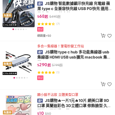
JS購物 智能數據顯示快充線 充電線 蘋
果 type c 全兼容快充線 USB PD快充 適用蘋
果安卓 1.2M 快充線
68
免運券
$
起
$
490
起
(7)
登記
總銷量>50
多合一集線器！筆電秒變工作站
JS購物 type c hub 多功能集線器 usb
集線器 HDMI USB usb擴充 macbook 集線
器
290
免運券
$
起
$
799
起
(1)
登記
顯小臉不沾妝 立體美型口罩
JS購物🔥一片1元🔥10片 網美口罩 9D
口罩 莫蘭迪彩色 3D立體口罩 修飾臉型 久戴
不勒 三層防護 口罩
10
免運券
$
$
50