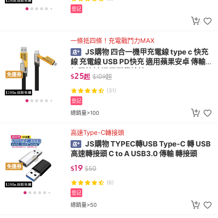
登記
一條抵四條！充電戰鬥力MAX
JS購物 四合一機甲充電線 type c 快充
線 充電線 USB PD快充 適用蘋果安卓 傳輸線
加固線材 通用型傳輸線
25
免運券
$
起
$
109
起
(31)
登記
總銷量>100
高速Type-C轉接頭
JS購物 TYPEC轉USB Type-C 轉 USB
高速轉接頭 C to A USB3.0 傳輸 轉接頭
19
免運券
$
$
50
(6)
登記
總銷量>50