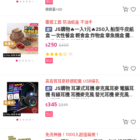
登記
總銷量>50
覆膜工藝 防油紙盒 不油手
JS購物🔥一入1元🔥250入 船型牛皮紙
盒 一次性餐盒 輕食盒 炸物盒 章魚燒盒 攤販
必備 外賣盒 船型牛皮盒
250
免運券
$
$
450
(1)
登記
高音質耳麥舒適配戴 USB接孔
JS購物 耳罩式耳機 麥克風耳麥 電腦耳
機 有線耳機 耳機麥克風 發光耳機 麥克風耳
麥 耳機 USB接孔設計
345
免運券
$
$
599
登記
免洗神器！1000入超值箱規！