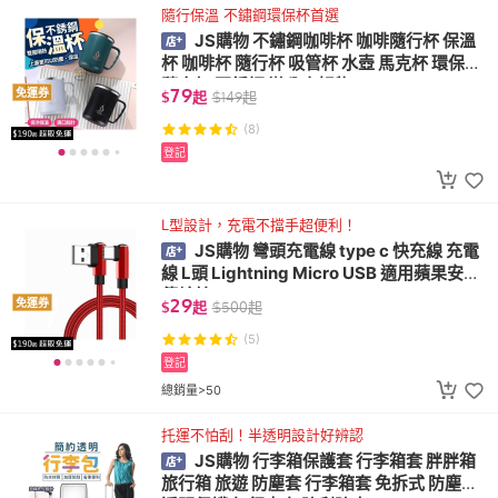
隨行保溫 不鏽鋼環保杯首選
JS購物 不鏽鋼咖啡杯 咖啡隨行杯 保溫
杯 咖啡杯 隨行杯 吸管杯 水壺 馬克杯 環保杯
隨身杯 不銹鋼 辦公室好物
79
免運券
$
起
$
149
起
(8)
登記
L型設計，充電不擋手超便利！
JS購物 彎頭充電線 type c 快充線 充電
線 L頭 Lightning Micro USB 適用蘋果安卓
傳輸線
29
免運券
$
起
$
500
起
(5)
登記
總銷量>50
托運不怕刮！半透明設計好辨認
JS購物 行李箱保護套 行李箱套 胖胖箱
旅行箱 旅遊 防塵套 行李箱套 免拆式 防塵套