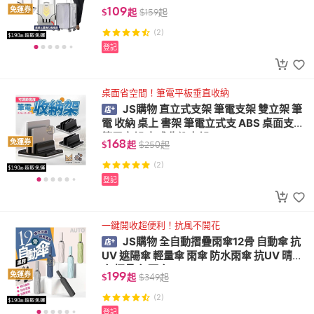
透明保護套 行李套 防刮防水
109
免運券
$
起
$
159
起
(2)
登記
桌面省空間！筆電平板垂直收納
JS購物 直立式支架 筆電支架 雙立架 筆
電 收納 桌上 書架 筆電立式支 ABS 桌面支架
筆電立架 立式收納支架
168
免運券
$
起
$
250
起
(2)
登記
一鍵開收超便利！抗風不開花
JS購物 全自動摺疊雨傘12骨 自動傘 抗
UV 遮陽傘 輕量傘 雨傘 防水雨傘 抗UV 晴雨
傘 摺疊傘 雨傘
199
免運券
$
起
$
349
起
(2)
登記