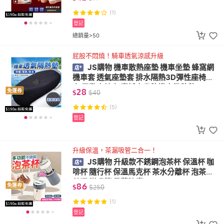
(1)
登記
總銷量>50
屁股不悶燒！騎車透氣涼感升級
JS購物 機車散熱座墊 機車坐墊 蜂窩網
機車套 透氣座墊套 排水隔熱3D彈性座椅網
套 電動車椅套 摩托車坐墊機車散熱墊
28
免運券
$
$
40
(5)
登記
升級保溫，茶漏吸管二合一！
JS購物 升級款不銹鋼泡茶杯 保溫杯 咖
啡杯 隨行杯 保溫馬克杯 茶水分離杯 泡茶杯
茶漏 附吸管 帶蓋防塵
86
免運券
$
$
250
(1)
登記