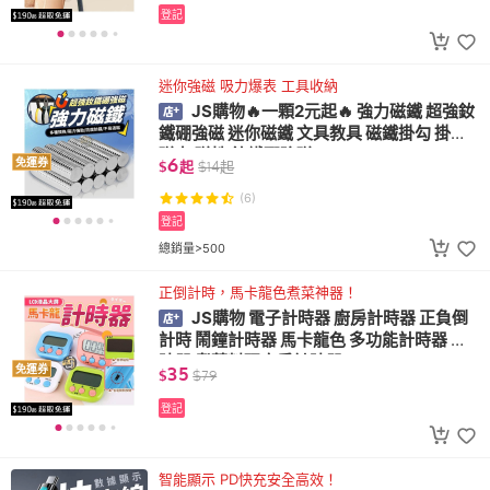
登記
迷你強磁 吸力爆表 工具收納
JS購物🔥一顆2元起🔥 強力磁鐵 超強釹
鐵硼強磁 迷你磁鐵 文具教具 磁鐵掛勾 掛鉤
磁力 磁性 釹鐵硼強磁
6
免運券
$
起
$
14
起
(6)
登記
總銷量>500
正倒計時，馬卡龍色煮菜神器！
JS購物 電子計時器 廚房計時器 正負倒
計時 鬧鐘計時器 馬卡龍色 多功能計時器 記
時器 煮菜料理廚房計時器
35
免運券
$
$
79
登記
智能顯示 PD快充安全高效！