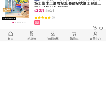
施工筆 木工筆 標記筆 長頭記號筆 工程筆 細
頭 油性筆 快乾 記號筆
20
免運券
$
起
$
50
起
(1)
登記
刷漆超均勻！加厚超耐用油漆刷
首頁
熱銷榜
追蹤清單
購物車
會員中心
JS購物 加厚油漆刷 油漆刷 漆刷 刷子 短
毛刷 粉刷 清潔刷 萬用刷 短漆刷 毛刷 木柄 油
漆 彩繪
5
免運券
$
起
$
20
起
(7)
登記
裂縫隱形美觀修復 補漏救星
JS購物 透明防水膠 透明防水漆 防水膠
浴室防水膠 外牆屋頂廁所 防水涂料 纳米膠
防水補漏膠 防水塗料
59
免運券
$
起
$
99
起