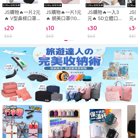
JS購物🔥一片2元
JS購物🔥一片1元
JS購物🔥一入3
JS
🔥 V型鼻樑口罩
🔥 網美口罩(10
元🔥 5D立體口罩
元
(10片/包) 獨立包
片/包) 9D口罩 莫
獨立包裝 版型偏
口罩
20
10
30
3
$
$
$
$
裝 口罩 韓版魚型
蘭迪彩色3D立體
大 透氣日系KF94
性寬
$
50
$
50
$
60
$
50
口罩 KF94口罩
口罩 修飾臉型 久
莫蘭迪成人防護
樑壓
成人口罩 魚嘴口
戴不勒 三層防護
口罩 3D口罩 蝶
顯小
罩 立體口罩 防塵
透氣 一次性口罩
型口罩
口
口罩 莫蘭迪口罩
防塵口罩 三層
3D口罩