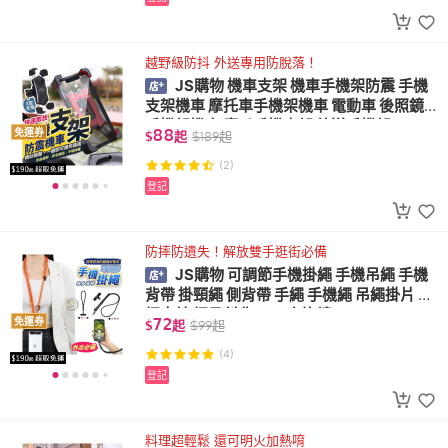
越野級防抖 外送專用防脫落！
JS購物 機車支架 機車手機架防震 手機
支架機車 摩托車手機架機車 電動車 後照鏡
手機架機車 鷹爪手機支架 外送手機架
88
免運券
$
起
$
189
起
(2)
登記
防摔防遺失！解放雙手逛街必備
JS購物 可調節手機掛繩 手機吊繩 手機
背帶 掛頸繩 側背帶 手繩 手機繩 吊繩掛片 掛
繩夾片 繩子斜背 360度旋轉
72
免運券
$
起
$
99
起
(4)
登記
料理超輕鬆 還可明火加熱唷