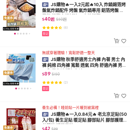
JS購物🔥一入2元起🔥10入 炸鍋錫箔烤
盤氣炸鍋配件 烤盤 氣炸鍋專用 鋁箔烤盤 鋁
箔盤 錫箔盒錫紙碗 一次性鋁箔
40
免運券
$
起
$
50
起
(6)
登記
無感穿著體驗！寬鬆舒適一整天
JS購物 秋季舒適男士內褲 內著 男士 內
褲 純棉 四角褲 寬鬆 透氣 四角 舒適內褲 男士
四角 男內褲 透氣內褲
89
免運券
$
$
150
(2)
登記
養生必備！睡前貼一片暖到被窩裡
JS購物🔥一入0.84元🔥 老北京足貼(50
入/包) 養生足貼 暖足貼 腳部貼片 腳部護理
艾草貼 睡眠足貼
42
免運券
$
$
99