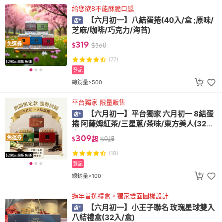
給您欲8不能酥脆口感
【六月初一】八結蛋捲(40入/盒 ;原味/
芝麻/咖啡/巧克力/海苔)
319
免運券
$
$
360
(77)
登記
總銷量>500
平台獨家 限量販售
【六月初一】平台獨家 六月初一 8結蛋
捲 阿薩姆紅茶/三星蔥/茶味/東方美人(32支/
盒)
309
免運券
$
起
$
0
起
(18)
登記
總銷量>100
過年首選禮盒。獨家雙面圖樣設計
【六月初一】小王子聯名 玫瑰星球雙入
八結禮盒(32入/盒)