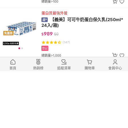
總銷量>100
蛋白質最強外援
【義美】可可牛奶蛋白保久乳(250ml*
24入/箱)
989
免運券
$
$
0
(147)
登記
總銷量>1,000
麻辣香味十足的花生
首頁
熱銷榜
追蹤清單
購物車
會員中心
【信義鄉農會】馬告麻辣花生(70Gx2
包)
130
免運券
$
$
0
(1)
登記
嚴選南投縣信義鄉在地青梅製作
【信義鄉農會】梅子夢工廠 紫蘇梅500