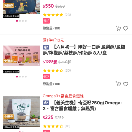
550
免運券
$
$
650
(23)
登記
總銷量>100
滿1件折10元
【六月初一】剛好一口酥 鳳梨酥/鳳梅
酥/檸檬酥/荔枝酥/珍奶酥 8入/盒
189
免運券
$
起
$
250
起
(30)
登記
總銷量>100
Omega3+富含膳食纖維
【義美生機】奇亞籽250g(Omega-
3、富含膳食纖維；無麩質)
225
免運券
$
$
259
(16)