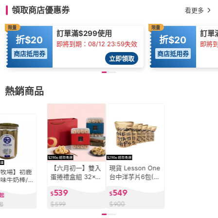
領取商店優惠券
看更多
限量
限量
訂單滿$299使用
訂單
折$20
折$20
即將到期：08/12 23:59失效
即將到期
商店抵用券
商店抵用券
立即領取
熱銷商品
【六月初一】雙入
現貨 Lesson One
鹿牧場】初鹿
蛋捲禮盒組 32x2
台中洋芋片6包(15
味牛奶棒/
原味/芝麻/咖啡/巧
0克x6包)
力牛奶棒
539
549
克力/海苔
$
$
起
$
599
$
900
起