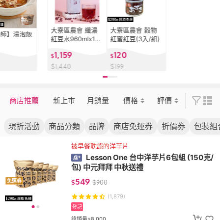
大寮區農會 纖濃
大寮區農會 穀物
大師】湯泡飯
紅豆水960mlx12
紅蜜紅豆(3入/組)
瓶 (箱購)
1,159
120
$
$
$
1,440
$
199
商店推薦
新上市
月銷量
價格
評價
現折活動
商品分類
品牌
商店免運券
折價券
包裝組
被早餐耽誤的洋芋片
Lesson One 台中洋芋片6包組 (150克/
包) 中元拜拜 中秋送禮
549
免運券
$
$
900
(1,879)
登記
總銷量>8,000