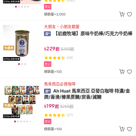
(280)
登記
總銷量>3,000
大朋友，小朋友都愛
【初鹿牧場】原味牛奶棒/巧克力牛奶棒
229
免運券
$
起
$
250
起
(28)
登記
總銷量>100
馬來西亞必買咖啡
Ah Huat 馬來西亞 亞發白咖啡 特濃/金
牌/香滑/榛果蔗糖/炭香/減糖
199
免運券
$
起
$
250
起
(27)
登記
總銷量>100