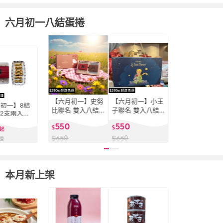
六月初一八結蛋捲
【六月初一】史努
【六月初一】小王
初一】8結
比聯名 雙入八結
子聯名 雙入八結
32支兩入組
禮盒 (32支/盒X2)
禮盒(32入/盒)
/盒X2)
550
550
$
$
起
$
650
$
650
起
本月新上架