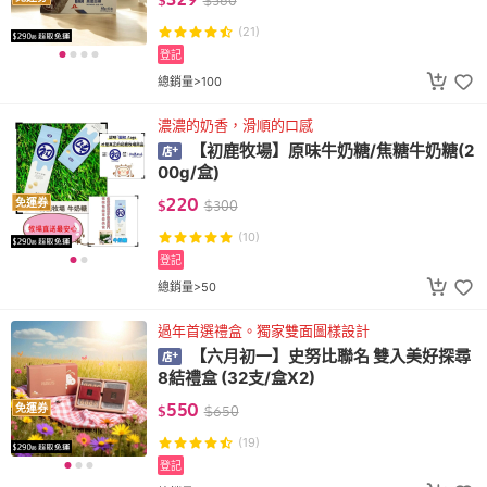
$
$
360
(21)
登記
總銷量>100
濃濃的奶香，滑順的口感
【初鹿牧場】原味牛奶糖/焦糖牛奶糖(2
00g/盒)
220
免運券
$
$
300
(10)
登記
總銷量>50
過年首選禮盒。獨家雙面圖樣設計
【六月初一】史努比聯名 雙入美好探尋
8結禮盒 (32支/盒X2)
550
免運券
$
$
650
(19)
登記