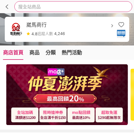
搜全站商品
崴馬商行
追蹤人數
4,246
4.8
商店首頁
商品
分類
熱門活動