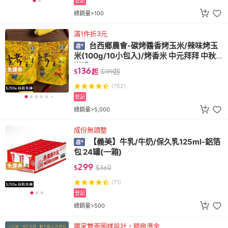
登記
總銷量>100
滿1件折3元
台西鄉農會-碳烤醬香烤玉米/辣味烤玉
米(100g/10小包入)/烤香米 中元拜拜 中秋
送禮
136
免運券
$
起
$
199
起
(762)
登記
總銷量>5,000
成份無調整
【義美】牛乳/牛奶/保久乳125ml-鋁箔
包 24罐(一箱)
299
免運券
$
$
360
(71)
登記
總銷量>500
獨家雙面圖樣設計，精緻燙金