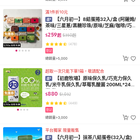
滿1件折10元
【六月初一】8結蛋捲32入/盒 (阿薩姆/
茶味/三星蔥/黑糖珍珠/原味/芝麻/咖啡/巧克
力/海苔/抹茶)
259
免運券
$
起
$
350
起
(478)
登記
總銷量>5,000
超取一次只能下單1箱，敬請配合
【初鹿牧場】原味保久乳/巧克力保久
乳/米牛乳保久乳/草莓乳酸菌 200ML*24
瓶/箱
880
免運券
$
$
1,032
(449)
登記
總銷量>3,000
平台獨家 限量販售
【六月初一】抹茶八結蛋卷(32入/盒)