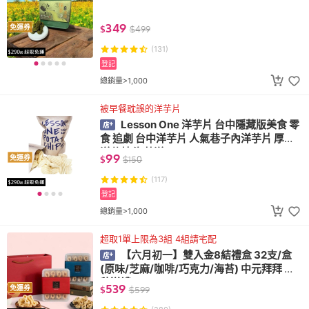
349
免運券
$
$
499
(131)
登記
總銷量>1,000
被早餐耽誤的洋芋片
Lesson One 洋芋片 台中隱藏版美食 零
食 追劇 台中洋芋片 人氣巷子內洋芋片 厚切
洋芋片 海苔洋
99
免運券
$
$
150
(117)
登記
總銷量>1,000
超取1單上限為3組 4組請宅配
【六月初一】雙入金8結禮盒 32支/盒
(原味/芝麻/咖啡/巧克力/海苔) 中元拜拜 中
秋送禮
539
免運券
$
$
599