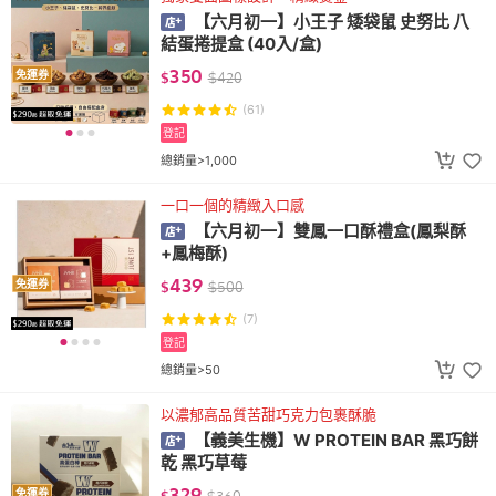
【六月初一】小王子 矮袋鼠 史努比 八
結蛋捲提盒 (40入/盒)
350
免運券
$
$
420
(61)
登記
總銷量>1,000
一口一個的精緻入口感
【六月初一】雙鳳一口酥禮盒(鳳梨酥
+鳳梅酥)
439
免運券
$
$
500
(7)
登記
總銷量>50
以濃郁高品質苦甜巧克力包裹酥脆
【義美生機】W PROTEIN BAR 黑巧餅
乾 黑巧草莓
329
免運券