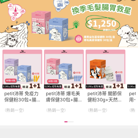
petit沛蒂 免疫力
petit沛蒂 爆毛美
petit沛蒂 關節保
pe
保健粉30包+腸
膚保健30包+腸
健粉30g+天然海
用-
胃100億益生菌保
胃益生菌保健粉
藻鈣UCII 30包/
生菌
(熱銷一空)
(熱銷一空)
(熱銷一空)
(熱
健粉30包 活力順
30包 腸道美毛全
盒 活力骨關雙護
消
暢1+1組 維持和
能1+1組 貓狗消
1+1組 貓狗骨骼
菌
平衡免疫力｜穩
化保健｜皮膚保
關節保健｜鈣質
口
定體質｜改善便
健｜腸胃健康保
補充｜維持肌力
獸
便
養