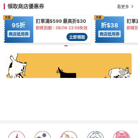
領取商店優惠券
看更多
限量
限量
訂單滿$599 最高折$30
訂單
95折
折$38
即將到期：08/09 23:59失效
即將到
商店抵用券
商店抵用券
立即領取