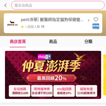
搜全站商品
petit沛蒂| 獸醫師指定貓狗保健寵物
品牌
追蹤人數
19
--
商店首頁
商品
分類