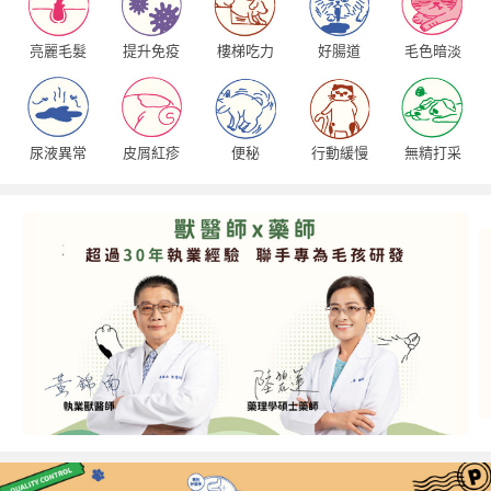
亮麗毛髮
提升免疫
樓梯吃力
好腸道
毛色暗淡
尿液異常
皮屑紅疹
便秘
行動緩慢
無精打采