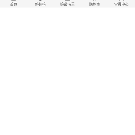
首頁
熱銷榜
追蹤清單
購物車
會員中心
目前沒有商品
您可以調整關鍵字試試看