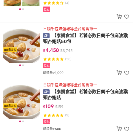
(4)
登記
日銷千包媒體報導全台銷售第一
【泰凱食堂】老饕必敗日銷千包麻油猴
頭杏鮑菇50包
4,450
mo點3%
$
$
8,745
(36)
登記
總銷量>1,000
日銷千包媒體報導全台銷售第一
【泰凱食堂】老饕必敗日銷千包麻油猴
頭杏鮑菇
109
mo點3%
$
$
159
(9)
登記
總銷量>500