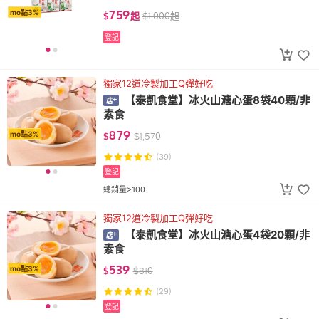
759
mo點3%
$
起
$
1,000
起
登記
獨家12道冷製加工Q彈好吃
【泰凱食堂】冰火山溏心蛋8袋40顆/非
素食
879
mo點3%
$
$
1,570
(39)
登記
總銷量>100
獨家12道冷製加工Q彈好吃
【泰凱食堂】冰火山溏心蛋4袋20顆/非
素食
539
mo點3%
$
$
810
(29)
登記