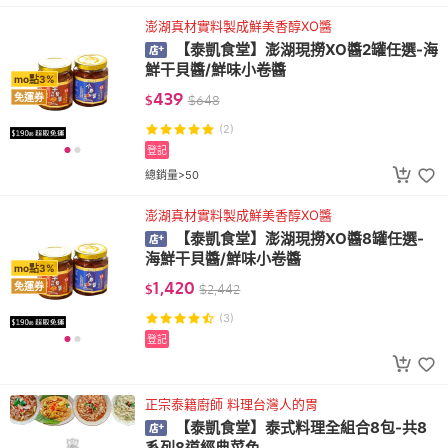
澎湖真材實料製成鮮美香醇XO醬
【泰凱食堂】澎湖現撈XO醬2罐任選-海
鮮干貝醬/鮮味小卷醬
mo點3%
439
免運券
$
$
648
(2)
登記
總銷量>50
澎湖真材實料製成鮮美香醇XO醬
【泰凱食堂】澎湖現撈XO醬8罐任選-
海鮮干貝醬/鮮味小卷醬
mo點3%
1,420
免運券
$
$
2,442
(3)
登記
正宗泰籍廚師 料理台灣人的胃
【泰凱食堂】泰式料理全組合8包-共8
系列8道經典菜色