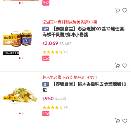
登記
澎湖真材實料製成鮮美香醇XO醬
【泰凱食堂】澎湖現撈XO醬12罐任選-
海鮮干貝醬/鮮味小卷醬
mo點3%
2,069
免運券
$
$
3,688
(2)
登記
超人氣必備下酒菜 退冰即可食用
【泰凱食堂】桃木香風味去骨煙燻雞10
包
950
mo點3%
$
$
1,390
(4)
登記