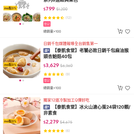
799
mo點3%
$
$
1,200
(12)
登記
總銷量>100
日銷千包媒體報導全台銷售第一
【泰凱食堂】老饕必敗日銷千包麻油猴
頭杏鮑菇40包
3,629
mo點3%
$
$
6,360
(9)
登記
總銷量>100
獨家12道冷製加工Q彈好吃
【泰凱食堂】冰火山溏心蛋24袋120顆/
非素食
2,279
mo點3%
$
$
4,675
(6)