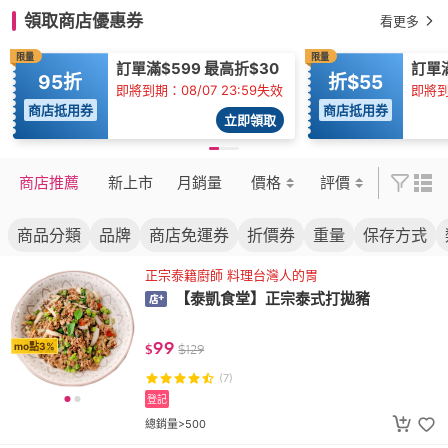
領取商店優惠券
看更多
限量
限量
訂單滿$599 最高折$30
訂單
95折
折$55
即將到期：08/07 23:59失效
即將到期
商店抵用券
商店抵用券
立即領取
商店推薦
新上市
月銷量
價格
評價
商品分類
品牌
商店免運券
折價券
重量
保存方式
正宗泰籍廚師 料理台灣人的胃
【泰凱食堂】正宗泰式打拋豬
99
mo點3%
$
$
129
(7)
登記
總銷量>500