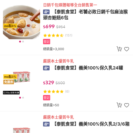
日銷千包媒體報導全台銷售第一
【泰凱食堂】老饕必敗日銷千包麻油猴
頭杏鮑菇6包
699
mo點3%
$
$
954
(151)
登記
總銷量>3,000
嚴選本土優質牛乳
【泰凱食堂】義美100%保久乳24罐
mo點3%
329
免運券
$
$
500
(6)
登記
總銷量>50
嚴選本土優質牛乳
【泰凱食堂】義美100%保久乳2/3/6箱