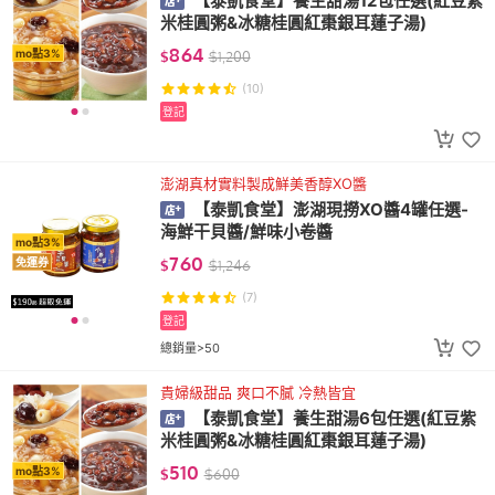
【泰凱食堂】養生甜湯12包任選(紅豆紫
米桂圓粥&冰糖桂圓紅棗銀耳蓮子湯)
864
mo點3%
$
$
1,200
(10)
登記
澎湖真材實料製成鮮美香醇XO醬
【泰凱食堂】澎湖現撈XO醬4罐任選-
海鮮干貝醬/鮮味小卷醬
mo點3%
760
免運券
$
$
1,246
(7)
登記
總銷量>50
貴婦級甜品 爽口不膩 冷熱皆宜
【泰凱食堂】養生甜湯6包任選(紅豆紫
米桂圓粥&冰糖桂圓紅棗銀耳蓮子湯)
510
mo點3%
$
$
600