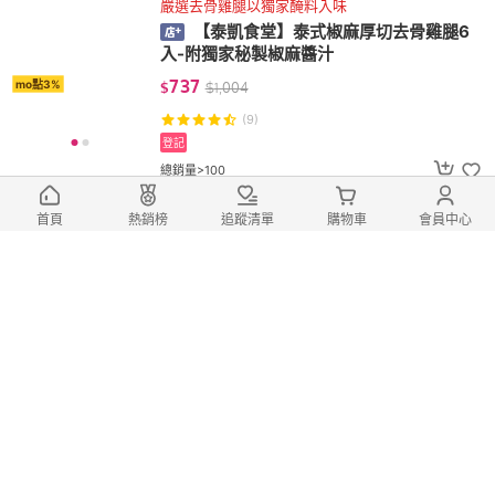
嚴選去骨雞腿以獨家醃料入味
【泰凱食堂】泰式椒麻厚切去骨雞腿6
入-附獨家秘製椒麻醬汁
737
mo點3%
$
$
1,004
(9)
登記
總銷量>100
首頁
熱銷榜
追蹤清單
購物車
會員中心
【泰凱食堂】冰糖桂圓紅棗銀耳蓮子湯
(冰糖四寶)
59
mo點3%
$
$
80
(1)
登記
肉質軟嫩、香Q有彈性
【泰凱食堂】古早味懷舊鐵路排骨(2片/
包)