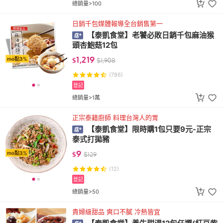
總銷量>100
日銷千包媒體報導全台銷售第一
【泰凱食堂】老饕必敗日銷千包麻油猴
頭杏鮑菇12包
1,219
mo點3%
$
$
1,908
(786)
登記
總銷量>1萬
正宗泰籍廚師 料理台灣人的胃
【泰凱食堂】限時購1包只要9元-正宗
泰式打拋豬
9
mo點3%
$
$
129
(12)
登記
總銷量>50
貴婦級甜品 爽口不膩 冷熱皆宜