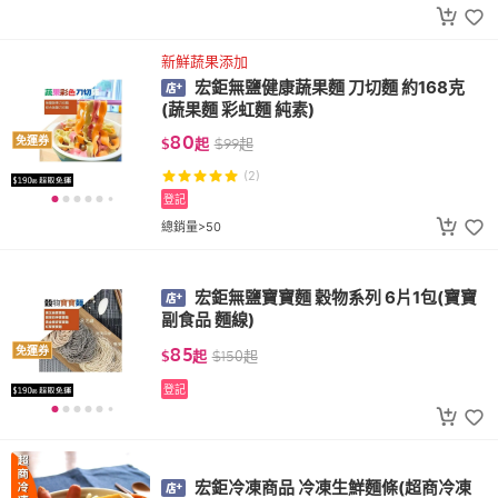
新鮮蔬果添加
宏鉅無鹽健康蔬果麵 刀切麵 約168克
(蔬果麵 彩虹麵 純素)
80
免運券
$
起
$
99
起
(2)
登記
總銷量>50
宏鉅無鹽寶寶麵 穀物系列 6片1包(寶寶
副食品 麵線)
85
免運券
$
起
$
150
起
登記
宏鉅冷凍商品 冷凍生鮮麵條(超商冷凍