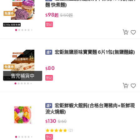
麵 快煮麵)
98
免運券
$
起
$
150
起
登記
宏鉅無鹽原味寶寶麵 6片1包(無鹽麵線)
80
免運券
$
售完補貨中
登記
宏鉅鮮蝦大餛飩(合格台灣豬肉+新鮮現
流火燒蝦)
130
$
$
150
(2)
登記