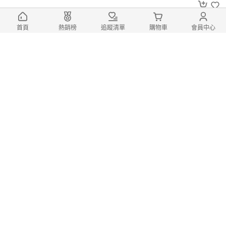
首頁
熱銷榜
追蹤清單
購物車
會員中心
宏鉅鮮奶烏龍麵 4人份1斤(冷凍麵 烏龍
麵 粗麵)
100
$
$
120
登記
色彩繽紛食慾佳
宏鉅高麗菜豬肉彩色水餃/五色豬肉玉米
水餃 20入一盒(合格台灣豬肉 手工水餃 寶寶
水餃)
170
$
起
$
200
起
(7)
登記
(麩)無毒栽種稻鴨香米 100g(糙米麩 糙