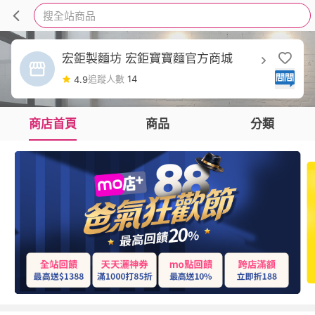
搜全站商品
宏鉅製麵坊 宏鉅寶寶麵官方商城
追蹤人數
14
4.9
商店首頁
商品
分類