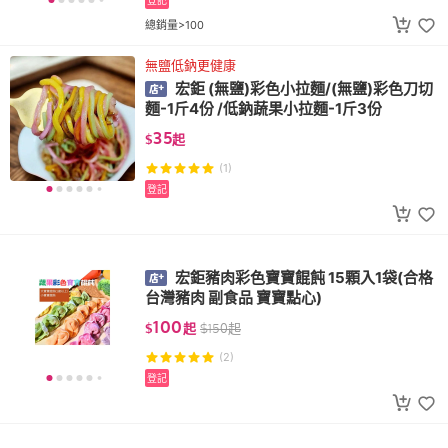
登記
總銷量>100
無鹽低鈉更健康
宏鉅 (無鹽)彩色小拉麵/(無鹽)彩色刀切
麵-1斤4份 /低鈉蔬果小拉麵-1斤3份
35
$
起
(1)
登記
宏鉅豬肉彩色寶寶餛飩 15顆入1袋(合格
台灣豬肉 副食品 寶寶點心)
100
$
起
$
150
起
(2)
登記