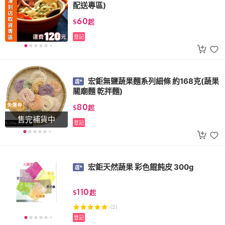
配送專區)
60
$
起
登記
宏鉅無鹽蔬果麵系列細條 約168克(蔬果
關廟麵 乾拌麵)
80
免運券
$
起
售完補貨中
登記
宏鉅天然蔬果 彩色餛飩皮 300g
110
$
起
(2)
登記