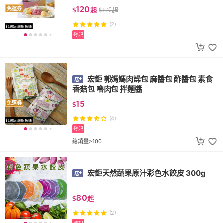
120
免運券
$
起
$
170
起
(2)
登記
宏鉅 郭媽媽肉燥包 麻醬包 酢醬包 素食
香菇包 嚕肉包 拌麵醬
15
免運券
$
(4)
登記
總銷量>100
宏鉅天然蔬果原汁彩色水餃皮 300g
80
$
起
(2)