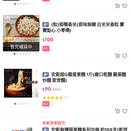
(粒)稻鴨香米(原味無糖 白米米香粒 寶
寶點心 小零嘴)
100
免運券
$
售完補貨中
登記
宏鉅超Q雞蛋意麵 1斤(廟口乾麵 雞蛋麵
炒麵 家常麵)
90
$
$
100
(1)
登記
新鮮蔬果製作
宏鉅無鹽蔬果麵系列中條 約168克(乾拌