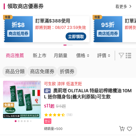
領取商店優惠券
看更多
限量
限量
訂單滿$388使用
訂單滿
折$8
95折
即將到期：08/07 23:59失效
即將到期
商店抵用券
商店抵用券
立即領取
商店推薦
新上市
月銷量
價格
評價
商品分類
商店免運券
折價券
可生飲 涼拌 低溫烹飪
奧莉塔 OLITALIA 特級初榨橄欖油 10M
L 迷你隨身包(義大利原裝)可生飲
11
免運券
$
起
$
15
起
(18)
登記
總銷量>500