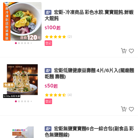
宏鉅-冷凍商品 彩色水餃.寶寶餛飩.鮮蝦
大餛飩
100
$
起
(2)
登記
宏鉅低鹽健康益壽麵 4片/6片入(關廟麵
乾麵 壽麵)
50
免運券
$
起
(4)
登記
宏鉅無鹽寶寶麵6合一綜合包(副食品 彩
色無鹽麵線)