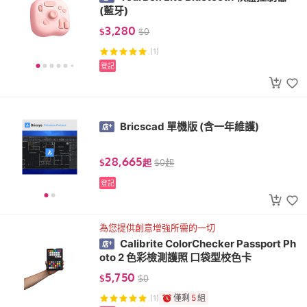
(藍牙)
3,280
$
$
0
(1)
登記
Bricscad 單機版 (含一年維護)
28,665
$
起
$
0
起
登記
為您提供創意增強所需的一切
Calibrite ColorChecker Passport Ph
oto 2 色彩檢測護照 口袋型校色卡
5,750
$
$
0
僅剩
5
組
(1)