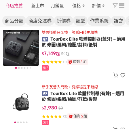
商店推薦
新上市
月銷量
價格
評價
商品分類
商店免運券
折價券
類型
作業系統
語言
雙通道藍牙切換，觸感回饋更精準
TourBox Elite 軟體控制器(藍牙) – 適用
於 修圖/編輯/繪圖/剪輯/後製
7,149
$
起
$
0
起
僅剩
3
組
(1)
登記
新手友善入門款，有線穩定不斷線
TourBox Lite 軟體控制器(有線) – 適用
於 修圖/編輯/繪圖/剪輯/後製
2,980
$
$
0
僅剩
5
組
(2)
登記