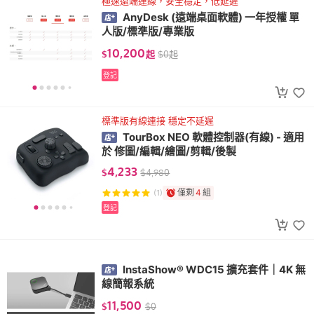
極速遠端連線，安全穩定，低延遲
AnyDesk (遠端桌面軟體) 一年授權 單
人版/標準版/專業版
10,200
$
起
$
0
起
登記
標準版有線連接 穩定不延遲
TourBox NEO 軟體控制器(有線) - 適用
於 修圖/編輯/繪圖/剪輯/後製
4,233
$
$
4,980
僅剩
4
組
(1)
登記
InstaShow® WDC15 擴充套件｜4K 無
線簡報系統
11,500
$
$
0