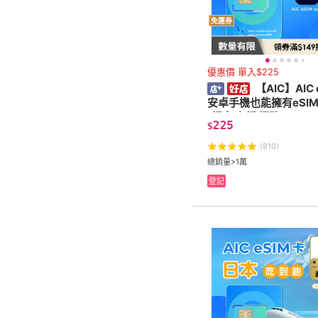
免運券
優惠價 單入$225
【AIC】AIC 
安卓手機也能擁有eSI
(網卡 上網 網路 eSIM)
225
$
(810)
總銷量>1萬
登記