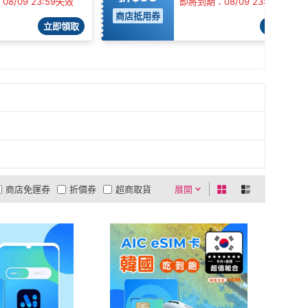
8/09 23:59失效
即將到期：08/09 23:59失效
商店抵用券
立即領取
立即領取
商店免運券
折價券
超商取貨
展開
0利率
商品有量
有影片
貨到付款
低溫宅配
5
4
及以上
3
及以上
2
及以上
1
及以上