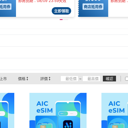
即將到期：08/09 23:59失效
即將到期：0
抵用券
商店抵用券
立即領取
上市
價格
評價
~
確認