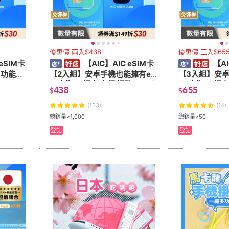
免運券
免運券
優惠價 兩入$438
優惠價 三入$65
eSIM卡
【AIC】AIC eSIM卡
【AI
M功能！
【2入組】安卓手機也能擁有eSI
【3入組】安卓
M功能！(網卡 上網 網路 eSIM)
IM功能！(網卡 
438
655
$
$
(153)
(14)
總銷量>1,000
總銷量>50
登記
登記