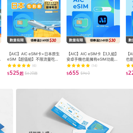
【AIC】AIC eSIM卡+日本原生
【AIC】AIC eSIM卡【3入組】
【A
eSIM【超值組】不限流量吃到
安卓手機也能擁有eSIM功能！
也能
h
飽 (免換卡/雙機可用/熱點分享/
(網卡 上網 網路 eSIM 全球網
網 
(6)
(14)
ChatGPT)
路方案無限制)
限制
525
655
2
$
620
$
960
$
起
$
$
起