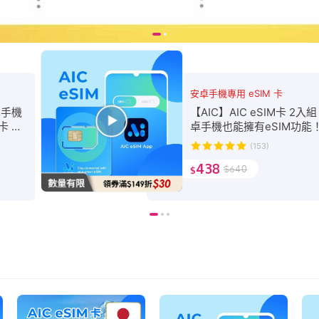
安卓手機專用 eSIM 卡
卓手機
【AIC】AIC eSIM卡 2入組
卡 上
卓手機也能擁有eSIM功能！
方案無
卡 上網 網路 eSIM 全球網
(153)
案無限制)
438
$
640
$