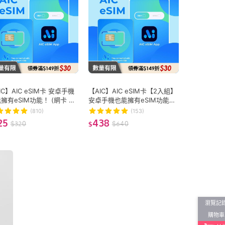
IC】AIC eSIM卡 安卓手機
【AIC】AIC eSIM卡【2入組】
擁有eSIM功能！ (網卡 上
安卓手機也能擁有eSIM功能！
網路 eSIM 全球網路方案無
(網卡 上網 網路 eSIM 全球網
(810)
(153)
)
路方案無限制)
25
438
$
320
$
640
$
瀏覽記
購物車