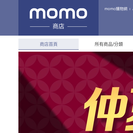
AIC艾卡科技
momo購物網
商店
綜合評分
5.0
(
1,013
則
商店首頁
所有商品/分類