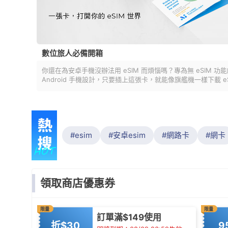
數位旅人必備開箱
你還在為安卓手機沒辦法用 eSIM 而煩惱嗎？專為無 eSIM 功
Android 手機設計，只要插上這張卡，就能像旗艦機一樣下載 e
出國上網超方便！
esim
安卓esim
網路卡
網卡
領取商店優惠券
限量
限量
訂單滿$149使用
折$30
9