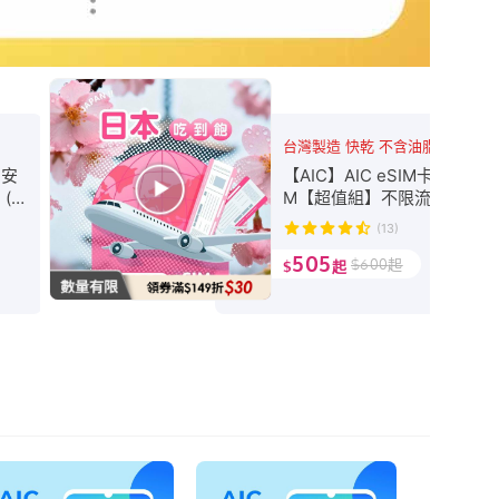
台灣製造 快乾 不含油脂
 安
【AIC】AIC eSIM卡+日本 eS
(網
M【超值組】不限流量吃到飽
路方
(免換卡/雙機可用/熱點分享/C
(13)
atGPT)
505
$
600
起
$
起