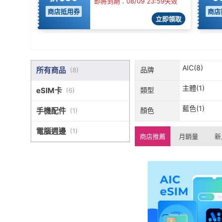
即將到期：08/09 23:59失效
商店抵用券
商店
立即領取
AIC(8)
所有商品
品牌
(
8
)
主體(1)
eSIM卡
類型
(
6
)
藍色(1)
手機配件
顏色
(
1
)
電腦週邊
(
1
)
商店推薦
月銷量
新