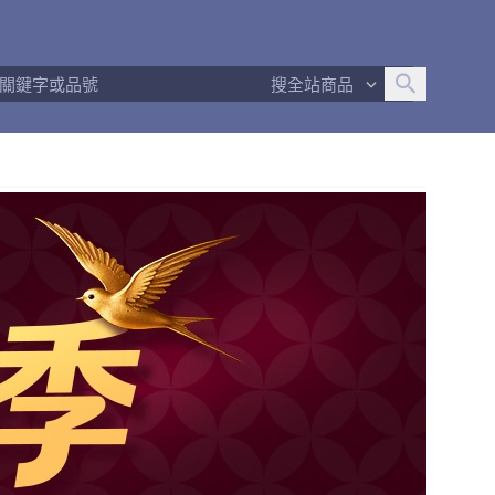
追蹤人數
849
問問回應率
100%
商品數量
8
搜全站商品
商店簡介
商店Q&A
退換貨須知