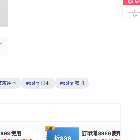
結
TOP
M
旅遊神器
esim 日本
esim 韓國
限量
899使用
訂單滿$988使用
折$38