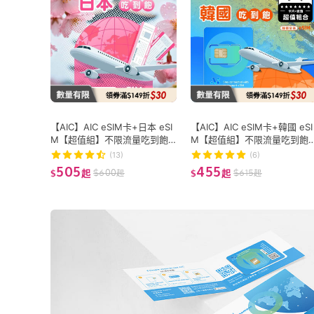
【AIC】AIC eSIM卡+日本 eSI
【AIC】AIC eSIM卡+韓國 eSI
M【超值組】不限流量吃到飽
M【超值組】不限流量吃到飽
(免換卡/雙機可用/熱點分享/Ch
(免換卡/雙機可用/熱點分享/C
(13)
(6)
atGPT)
atGPT)
505
455
$
600
$
615
$
起
$
起
起
起