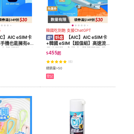
免運券
5
韓國吃到飽 支援ChatGPT
C】AIC eSIM卡
【AIC】AIC eSIM卡
手機也能擁有eS
+韓國 eSIM【超值組】高速流
上網 網路 eSIM)
量吃到飽 (免換卡/雙機可用/熱
455
$
起
點分享/ChatGPT)
(6)
總銷量>50
登記