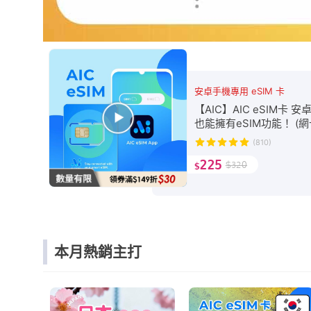
安卓手機專用 eSIM 卡
【AIC】AIC eSIM卡 安
也能擁有eSIM功能！ (網
網 網路 eSIM 全球網路
(810)
限制)
225
$
320
$
本月熱銷主打