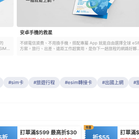
安卓手機的救星
能的
不綁電信資費、不用換手機，搭配專屬 App 就能自由選擇全球 eSI
SIM，
方案，旅行、出差、遠距工作超實用，是你下一趟旅程的網路好夥
伴！
sim卡
旅遊行程
esim轉接卡
出國上網
限量
訂單滿$599 最高折$30
訂單滿$
5折
折$55