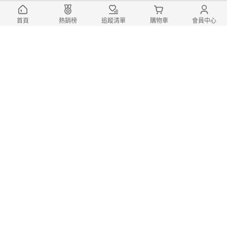
首頁
熱銷榜
追蹤清單
購物車
會員中心
APP下載
隱私權政策
服務條款
電腦版
登入/註冊
富邦媒體科技股份有限公司 統編：27365925