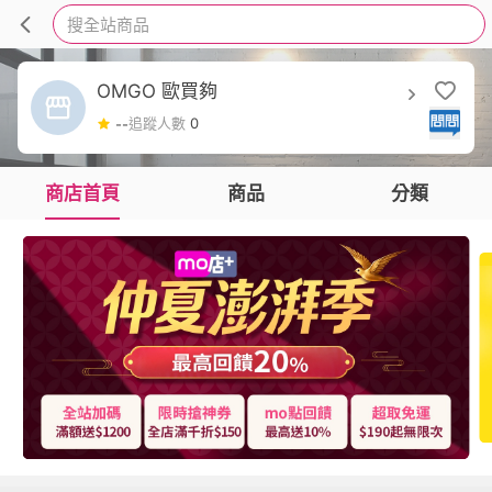
搜全站商品
OMGO 歐買夠
追蹤人數
0
--
商店首頁
商品
分類