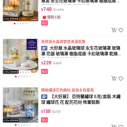
罩盅 永生花玻璃罩 卡扣玻璃罩 樹脂底座 感
應開關 乾燥花罩 不凋花罩
748
免運券
$
$
1,246
僅剩
5
組
登記
高質感水晶球營造浪漫氛圍
大好屋 水晶玻璃球 永生花玻璃罩 玻璃
罩 花器 玻璃罩 樹脂底座 卡扣玻璃罩 乾燥花
罩 水晶球 不凋花罩
228
免運券
$
$
380
登記
精緻繡球花色繽紛 綻放永恆愛意
【大好屋】 亞特蘭繡球 5克/盒裝 木繡
球 繡球花 花 配花花材 佈置裝飾
138
免運券
$
$
230
登記