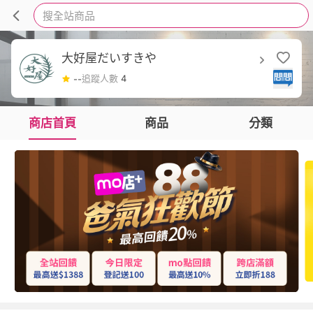
搜全站商品
大好屋だいすきや
追蹤人數
4
--
商店首頁
商品
分類