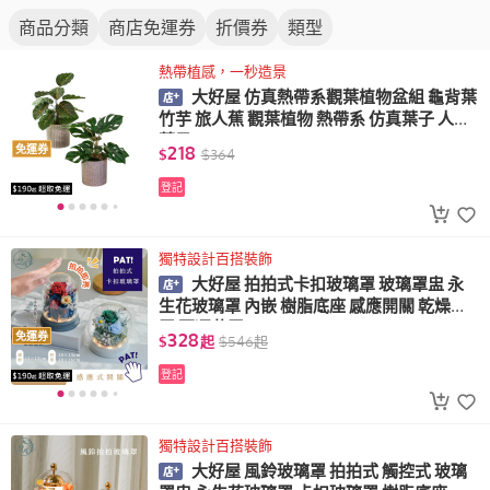
商品分類
商店免運券
折價券
類型
熱帶植感，一秒造景
大好屋 仿真熱帶系觀葉植物盆組 龜背葉
竹芋 旅人蕉 觀葉植物 熱帶系 仿真葉子 人造
葉子
218
免運券
$
$
364
登記
獨特設計百搭裝飾
大好屋 拍拍式卡扣玻璃罩 玻璃罩盅 永
生花玻璃罩 內嵌 樹脂底座 感應開關 乾燥花
罩 不凋花罩
328
免運券
$
起
$
546
起
登記
獨特設計百搭裝飾
大好屋 風鈴玻璃罩 拍拍式 觸控式 玻璃