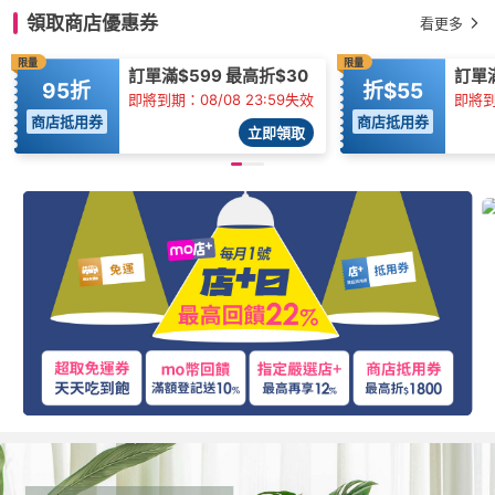
領取商店優惠券
看更多
限量
限量
訂單滿$599 最高折$30
訂單
95折
折$55
即將到期：08/08 23:59失效
即將到
商店抵用券
商店抵用券
立即領取