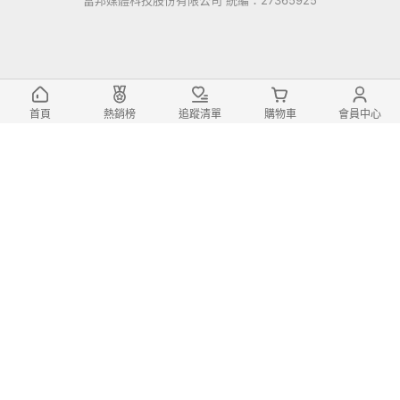
富邦媒體科技股份有限公司 統編：27365925
首頁
熱銷榜
追蹤清單
購物車
會員中心