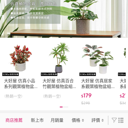
大好屋 仿真小品
大好屋 仿真百合
大好屋 仿真居家
大好
系列觀葉植物盆
竹觀葉植物盆組
系觀葉植物盆組
系
組 室內裝飾 綠植
仿真綠植 仿真盆
龜背葉 春雨葉 仿
龜背
179
21
(熱銷一空)
(熱銷一空)
$
$
擺件 仿真綠植
栽 室內擺件
真綠植 綠化盆栽
蕉 
$
298
$
36
室內擺件
系 
葉
商店推薦
新上市
月銷量
價格
評價