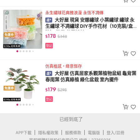
永生繡球花典雅浪漫 永恆不凋傳
大好屋 現貨 安娜繡球 小葉繡球 繡球 永
生繡球 不凋繡球 DIY手作花材（10克裝/盒
裝） 批發 花藝設計
178
免運券
$
$
348
登記
仿真植感，綠意恆存
大好屋 仿真居家系觀葉植物盆組 龜背葉
春雨葉 仿真綠植 綠化盆栽 室內擺件
179
免運券
$
$
298
登記
已經到底了
APP下載
隱私權政策
服務條款
電腦版
登入/註冊