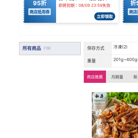
95折
折
即將到期：08/09 23:59失效
商店抵用券
商店
立即領取
冷凍(2)
所有商品
保存方式
(
19
)
201g~400g(
重量
商店推薦
月銷量
新