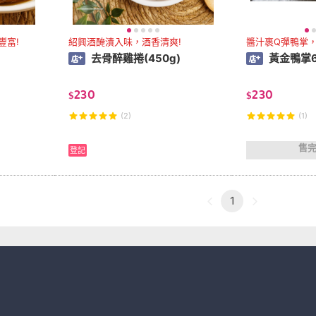
豐富!
紹興酒醃漬入味，酒香清爽!
醬汁裹Q彈鴨掌
去骨醉雞捲(450g)
黃金鴨掌6
230
230
$
$
(2)
(1)
售
登記
1