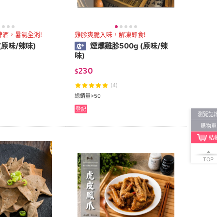
啤酒，暑氣全消!
雞胗爽脆入味，解凍即食!
(原味/辣味)
煙燻雞胗500g (原味/辣
味)
230
$
(4)
總銷量>50
登記
瀏覽記
購物車
結
TOP