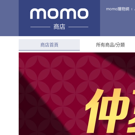
戀鳳爪-人氣滷味-
momo購物網
商店
綜合評分
4.8
(
83
則評
商店首頁
所有商品/分類