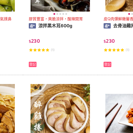
氣撲鼻
膠質豐富，爽脆涼拌，酸辣開胃
皮Q肉彈鮮嫩馨
涼拌黑木耳600g
去骨油雞捲
230
230
$
$
(1)
(1)
登記
登記