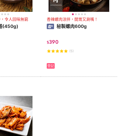
香，令人回味無窮
香辣螺肉涼拌，開胃又涮嘴！
(450g)
秘製螺肉600g
390
$
(5)
登記