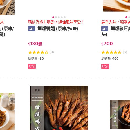
來
鴨翅香嫩有嚼勁，絕佳風味享受！
鮮香入味，唰嘴
(原味/
煙燻鴨翅 (原味/辣味)
煙燻豬耳絲
辣)
味)
130
200
$
起
$
(6)
(5)
總銷量>50
總銷量>100
登記
登記