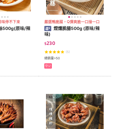
美味停不下來
嚴選鴨脆腸，Q彈爽脆一口接一口
500g(原味/辣
煙燻脆腸500g (原味/辣
味)
230
$
(5)
總銷量>50
登記