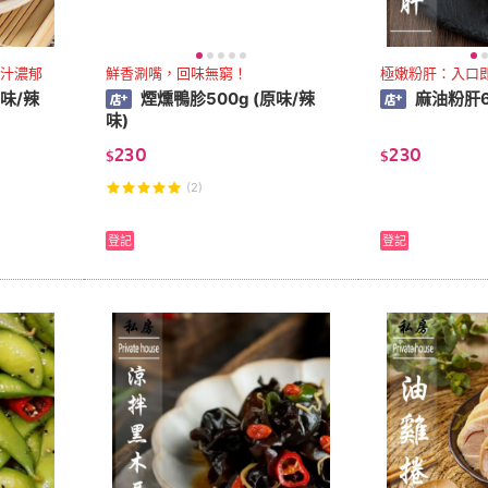
汁濃郁
鮮香涮嘴，回味無窮！
極嫩粉肝：入口
原味/辣
煙燻鴨胗500g (原味/辣
麻油粉肝6
味)
230
230
$
$
(2)
登記
登記