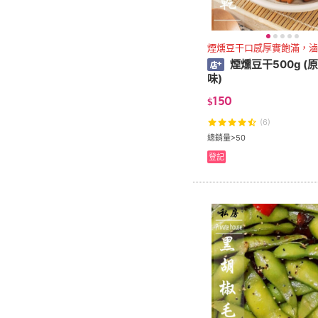
煙燻豆干口感厚實飽滿，滷
煙燻豆干500g (
味)
150
$
(6)
總銷量>50
登記