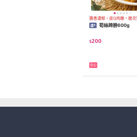
醬香濃郁，皮Q肉嫩，層次
筍絲蹄膀600g
200
$
登記