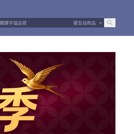
追蹤人數
24
問問回應率
100%
商品數量
19
搜全站商品
商店簡介
退換貨須知