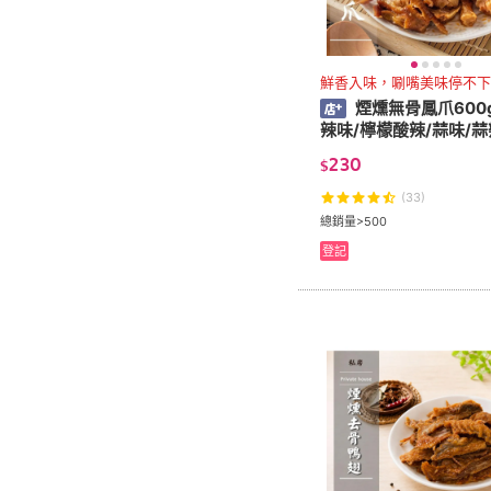
鮮香入味，唰嘴美味停不下
煙燻無骨鳳爪600g
辣味/檸檬酸辣/蒜味/蒜
230
$
(33)
總銷量>500
登記