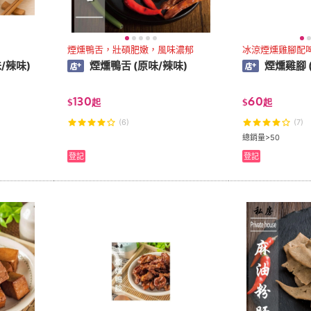
煙燻鴨舌，壯碩肥嫩，風味濃郁
冰涼煙燻雞腳配
/辣味)
煙燻鴨舌 (原味/辣味)
煙燻雞腳 
130
60
$
起
$
起
(6)
(7)
總銷量>50
登記
登記