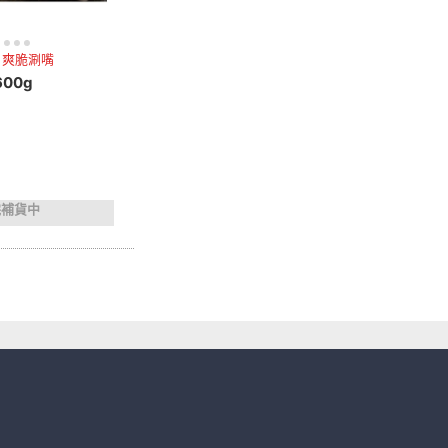
，爽脆涮嘴
00g
完補貨中