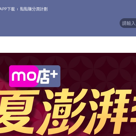
APP下載
點點賺分潤計劃
價)