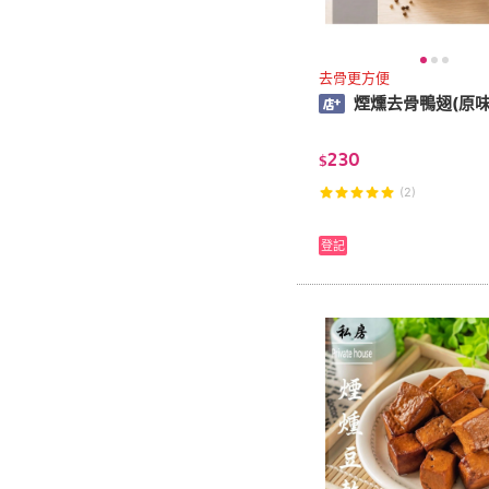
去骨更方便
煙燻去骨鴨翅(原味
230
$
(2)
登記