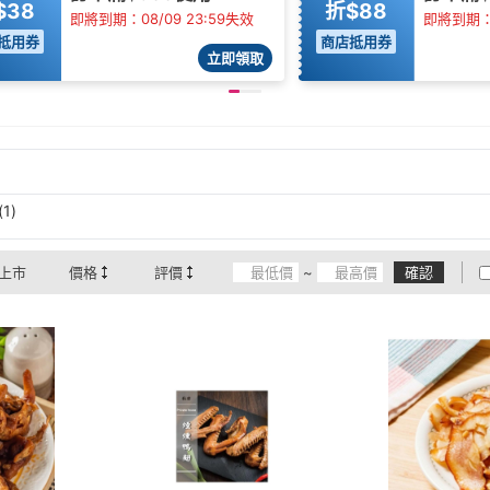
$38
折$88
即將到期：08/09 23:59失效
即將到期：0
抵用券
商店抵用券
立即領取
1)
上市
價格
評價
~
確認