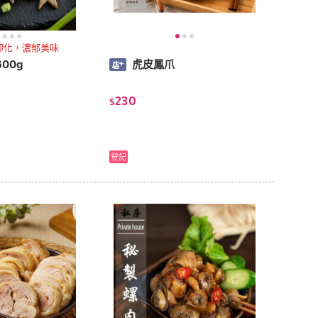
即化，濃郁美味
00g
虎皮鳳爪
230
$
登記