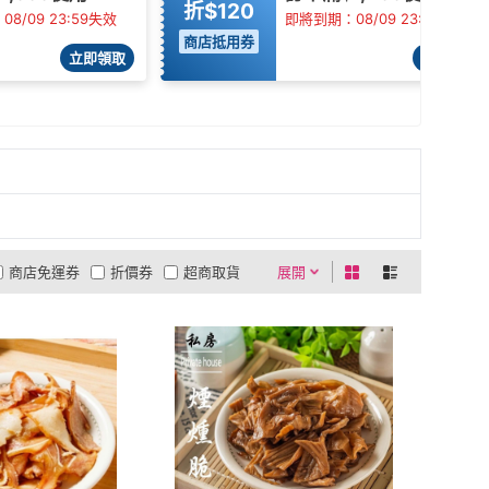
折$120
8/09 23:59失效
即將到期：08/09 23:59失效
商店抵用券
立即領取
立即領取
商店免運券
折價券
超商取貨
展開
0利率
商品有量
有影片
貨到付款
低溫宅配
5
4
及以上
3
及以上
2
及以上
1
及以上