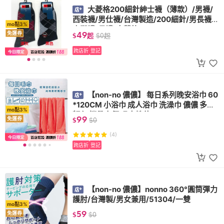
大菱格200細針紳士襪（薄款）/男襪/
西裝襪/男仕襪/台灣製造/200細針/男長襪/
mo點3%
小腿襪/長襪/大菱格
49
免運券
$
起
$
0
起
跨店折
登記
【non-no 儂儂】 每日系列晚安浴巾 60
*120CM 小浴巾 成人浴巾 洗澡巾 儂儂 多種
mo點3%
顏色 攜帶方便 吸水性佳
99
免運券
$
$
0
(4)
跨店折
登記
【non-no 儂儂】nonno 360°圓筒彈力
護肘/台灣製/男女兼用/51304/一雙
mo點3%
59
免運券
$
$
0