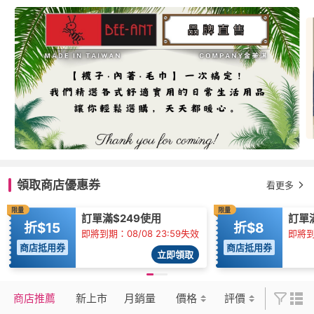
領取商店優惠券
看更多
限量
限量
訂單滿$249使用
訂單
折$15
折$8
即將到期：08/08 23:59失效
即將到
商店抵用券
商店抵用券
立即領取
商店推薦
新上市
月銷量
價格
評價