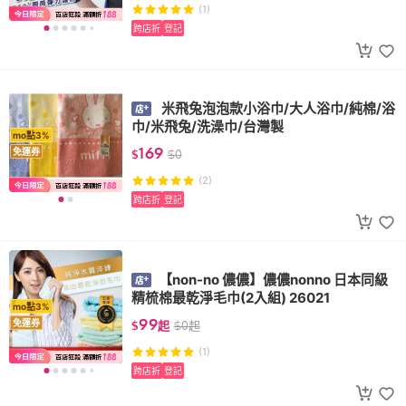
(1)
跨店折
登記
米飛兔泡泡款小浴巾/大人浴巾/純棉/浴
巾/米飛兔/洗澡巾/台灣製
mo點3%
169
免運券
$
$
0
(2)
跨店折
登記
【non-no 儂儂】儂儂nonno 日本同級
精梳棉最乾淨毛巾(2入組) 26021
mo點3%
99
免運券
$
起
$
0
起
(1)
跨店折
登記