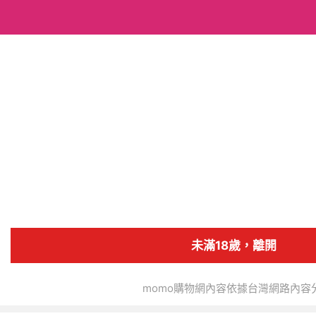
搜全站商品
BEE ANT旗艦商店
追蹤人數
5
4.8
商店首頁
商品
分類
未滿18歲，離開
momo購物網內容依據台灣網路內