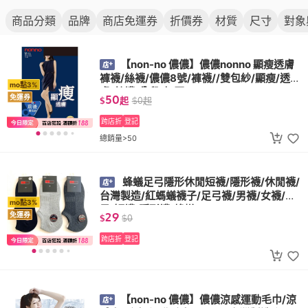
商品分類
品牌
商店免運券
折價券
材質
尺寸
對象
【non-no 儂儂】儂儂nonno 顯瘦透膚
褲襪/絲襪/儂儂8號/褲襪//雙包紗/顯瘦/透
mo點3%
膚/絲襪/分段/加壓/98193
50
免運券
$
起
$
0
起
跨店折
登記
總銷量>50
蜂蟻足弓隱形休閒短襪/隱形襪/休閒襪/
台灣製造/紅螞蟻襪子/足弓襪/男襪/女襪/襪
mo點3%
子/短襪/隱形襪/蜂蟻
29
免運券
$
$
0
跨店折
登記
【non-no 儂儂】儂儂涼感運動毛巾/涼