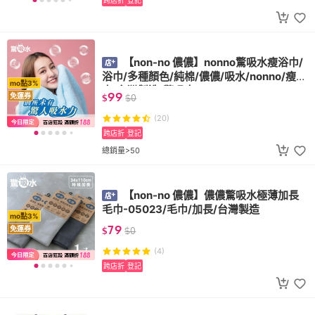
跨店折
登記
【non-no 儂儂】nonno驚吸水瘦浴巾/
浴巾/多種顏色/純棉/儂儂/吸水/nonno/瘦浴
mo點3%
巾/台灣製造/驚吸水
99
免運券
$
$
0
(20)
跨店折
登記
總銷量>50
【non-no 儂儂】儂儂驚吸水極薄加長
毛巾-05023/毛巾/加長/台灣製造
mo點3%
79
免運券
$
$
0
(4)
跨店折
登記