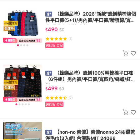
（蜂蟻品牌）2026"新款"蜂蟻精梳棉個
性平口褲(5+1)/男內褲/平口褲/精梳棉/寬四
mo點3%
角/多花色/純棉/內褲
490
免運券
$
$
0
(1)
跨店折
登記
（蜂蟻品牌）蜂蟻100%精梳棉平口褲
（6件組）男內褲/平口褲/寬四角/蜂蟻/紅螞
mo點3%
蟻
499
免運券
$
$
0
(7)
跨店折
登記
【non-no 儂儂】儂儂nonno 24兩最乾
淨毛巾(3入組) 台灣製MIT 24066