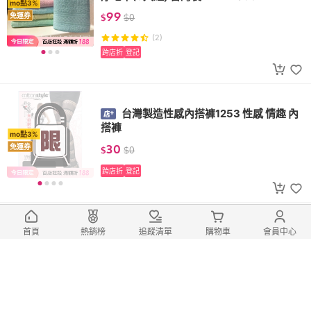
mo點3%
99
免運券
$
$
0
(2)
跨店折
登記
台灣製造性感內搭褲1253 性感 情趣 內
搭褲
mo點3%
30
免運券
$
$
0
跨店折
登記
【non-no 儂儂】儂儂柴犬3/4襪 刺繡
首頁
熱銷榜
追蹤清單
購物車
會員中心
女襪 襪子 休閒襪 長襪 台灣製造 萊卡
mo點3%
79
免運券
$
$
0
跨店折
登記