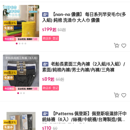
【non-no 儂儂】 每日系列早安毛巾(多
入組) 純棉 洗澡巾 大人巾 儂儂
mo點3%
199
免運券
$
起
$
0
起
跨店折
登記
老船長素面三角內褲（2入組/6入組）/
素面/純棉內褲/男士內褲/內褲/三角褲
mo點3%
89
免運券
$
起
$
0
起
跨店折
登記
【Patterns 佩登斯】佩登斯吸濕排汗中
統絲襪（6入）/絲襪/中統襪/台灣製造/佩登
mo點3%
斯/吸濕排汗/黑色/膚色
110
免運券
$
$
0