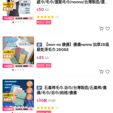
感巾/毛巾/運動毛巾/nonno/台灣製造/運凍
mo點3%
巾/運動巾
50
免運券
$
$
0
(3)
跨店折
登記
【non-no 儂儂】儂儂nonno 加厚28兩
最乾淨毛巾 28088
mo點3%
45
免運券
$
$
0
跨店折
登記
石墨稀毛巾.浴巾/台灣製造/石墨稀/儂
儂/毛巾/浴巾/純棉/儂儂
mo點3%
36
免運券
$
起
$
0
起
(2)