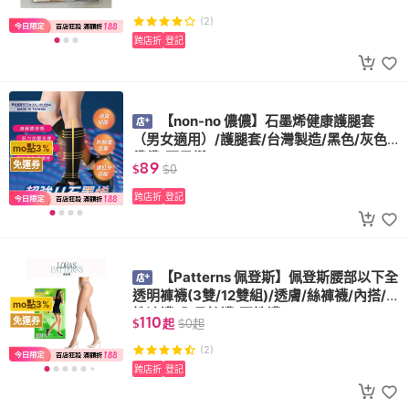
(2)
跨店折
登記
【non-no 儂儂】石墨烯健康護腿套
（男女適用）/護腿套/台灣製造/黑色/灰色/
mo點3%
儂儂/石墨烯/
89
免運券
$
$
0
跨店折
登記
【Patterns 佩登斯】佩登斯腰部以下全
透明褲襪(3雙/12雙組)/透膚/絲褲襪/內搭/彈
mo點3%
性褲襪/全長絲襪/彈性襪
110
免運券
$
起
$
0
起
(2)
跨店折
登記