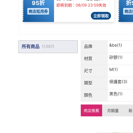
95折
折
即將到期：08/09 23:59失效
商店抵用券
商店
立即領取
&be(1)
所有商品
品牌
(
1,567
)
矽膠(1)
材質
M(1)
尺寸
保護套(3)
類型
黑色(1)
顏色
商店推薦
月銷量
新