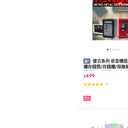
復古系列 收音機造
櫃存錢筒/存錢櫃/保險箱
蓄/理財/收納箱/金庫/
499
$
幣/零錢/私房錢
(1)
登記