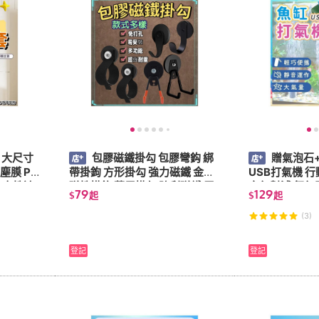
 大尺寸
包膠磁鐵掛勾 包膠彎鈎 綁
贈氣泡石
塵膜 PE
帶掛鉤 方形掛勾 強力磁鐵 金屬
USB打氣機 
一次性遮
磁性掛鉤 萬用掛勾 防刮磁鐵 露
空氣幫浦 氧氣
79
129
$
起
$
起
防塵
營磁鐵 收納吊鉤 強磁包膠掛鉤
備 水族箱配件
(3)
登記
登記