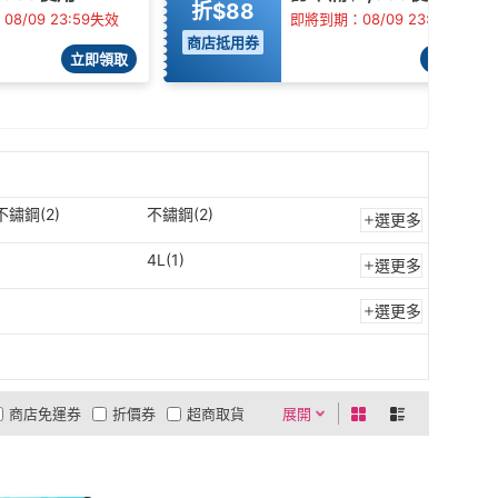
折$88
8/09 23:59失效
即將到期：08/09 23:59失效
商店抵用券
立即領取
立即領取
不鏽鋼(2)
不鏽鋼(2)
選更多
)
4L(1)
選更多
選更多
商店免運券
折價券
超商取貨
展開
0利率
商品有量
有影片
貨到付款
低溫宅配
5
4
及以上
3
及以上