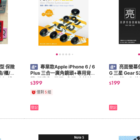
型 保險
專業款Apple iPhone 6 / 6
亮面螢幕保
/櫃/儲
Plus 三合一廣角鏡頭+專用背
G 三星 Gear
財庫/錢
蓋/超廣角+微距+魚眼/自拍神
貼 一組三入 軟
399
199
$
$
器/手機鏡頭
護膜
僅剩
5
組
登記
登記