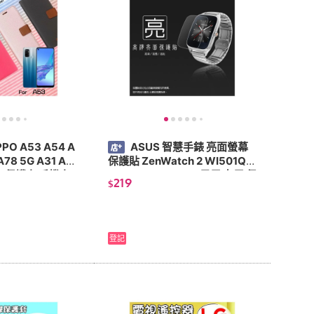
PO A53 A54 A
ASUS 智慧手錶 亮面螢幕
A78 5G A31 A3
保護貼 ZenWatch 2 WI501Q/
套 保護套 手機套
WI502Q/WI500Q 男用 女用 保
219
$
護膜
登記