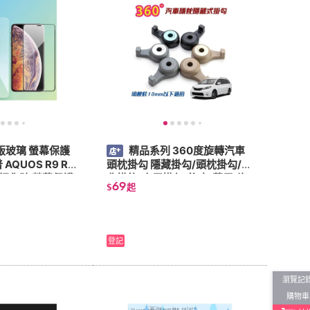
版玻璃 螢幕保護
精品系列 360度旋轉汽車
 AQUOS R9 R1
頭枕掛勾 隱藏掛勾/頭枕掛勾/椅
背掛鉤/車用掛勾/後座/萬用/汽
69
$
起
車座椅/汽車用品
登記
瀏覽記
購物車