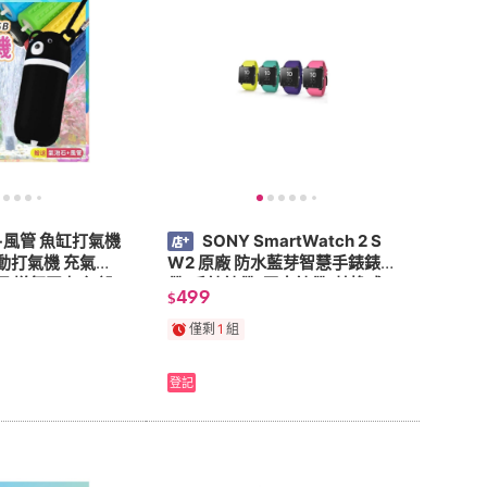
2
及以上
1
及以上
+風管 魚缸打氣機
SONY SmartWatch 2 S
行動打氣機 充氣機
W2 原廠 防水藍芽智慧手錶錶
泵 增氧泵 打氣設
帶/手錶錶帶/原廠錶帶/替換式
499
$
 充氣筒
錶帶/神腦公司貨
僅剩
1
組
登記