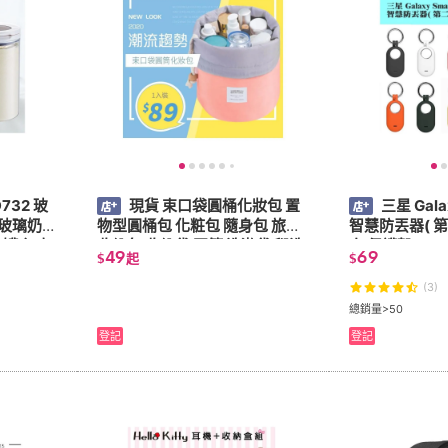
D732 玻
現貨 束口袋圓桶化妝包 置
三星 Gala
玻璃奶
物型圓桶包 化粧包 隨身包 旅行
智慧防丟器( 第
納罐 氣密
收納包 收納袋 圓筒 洗漱袋 盥洗
套 保護殼 EI-
49
69
$
起
$
包 內衣包 整理 束口化妝包
器防摔套
(3)
總銷量>50
登記
登記