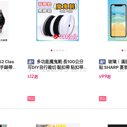
2 Clas
多功能魔鬼氈 長100公分
玻璃｜滿
慧手錶帶/
可DIY自行裁切 黏扣帶 粘扣带
貼 SHARP 夏普
廠錶帶/
背膠 無膠 魔術貼 勾面 毛面 自粘
0 R11 9H 鋼貼 鋼化貼 螢幕保護
12
99
$
起
$
起
貼 魔鬼沾 腳墊魔鬼氈
貼 螢幕貼
登記
登記