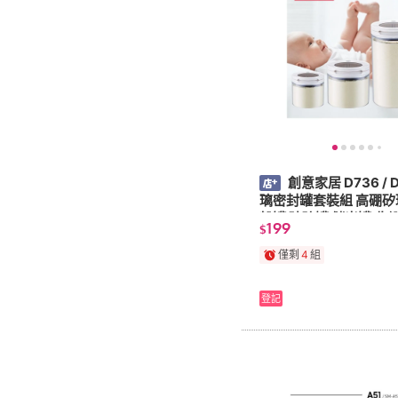
創意家居 D736 / 
璃密封罐套裝組 高硼矽
粉罐 玻璃罐 儲米罐 收
199
$
罐 咖啡豆 保鮮罐
僅剩
4
組
登記