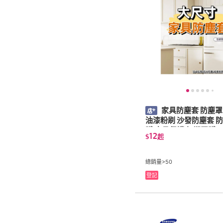
家具防塵套 防塵罩
油漆粉刷 沙發防塵套 防
膜 床具保護套 塑膠膜 
12
$
起
蔽膜 傢俱防塵套 施工
總銷量>50
登記