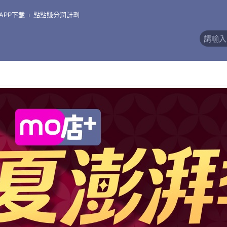
APP下載
點點賺分潤計劃
價)