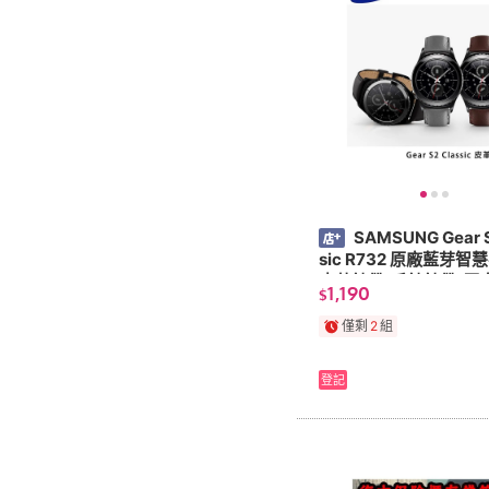
SAMSUNG Gear S
sic R732 原廠藍芽智
皮革錶帶/手錶錶帶/原
1,190
$
替換式錶帶
僅剩
2
組
登記