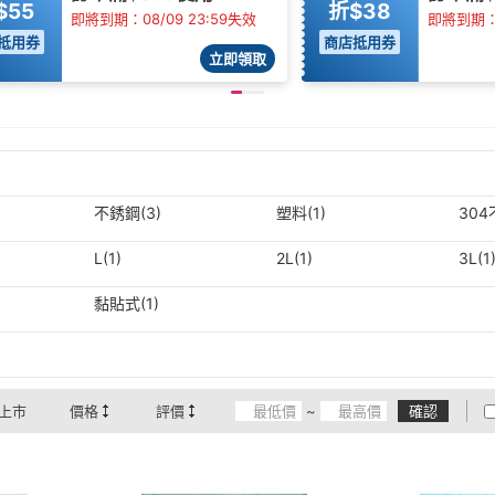
$55
折$38
即將到期：08/09 23:59失效
即將到期：0
抵用券
商店抵用券
立即領取
不銹鋼(3)
塑料(1)
304
L(1)
2L(1)
3L(1
黏貼式(1)
上市
價格
評價
~
確認