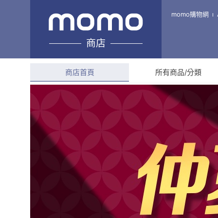
全盛網路通訊
momo購物網
商店
綜合評分
4.7
(
329
則評
商店首頁
所有商品/分類