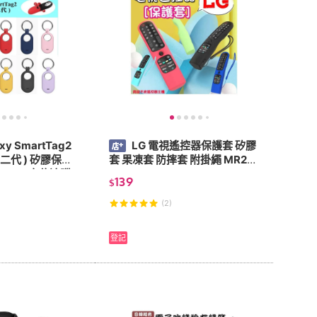
xy SmartTag2
LG 電視遙控器保護套 矽膠
二代 ) 矽膠保護
套 果凍套 防摔套 附掛繩 MR21
T5600 定位追蹤
GA MR24GA MR23 MR21GC
139
$
MR22GN
(2)
登記