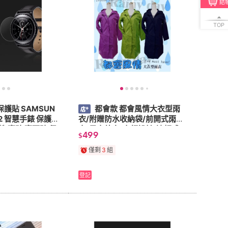
結
TOP
護貼 SAMSUN
都會款 都會風情大衣型雨
 S2 智慧手錶 保護
衣/附贈防水收納袋/前開式雨
性 亮貼 亮面貼 保
衣/風衣外套/高領設計/連帽式/
499
$
雙層袖口設計/輕便雨衣/連身雨
衣
僅剩
3
組
登記