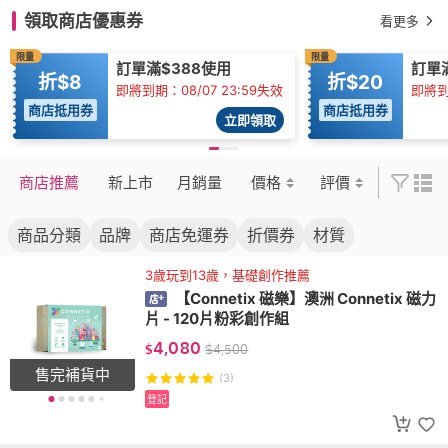
領取商店優惠券
看更多
限量
限量
訂單滿$388使用
訂單
折$8
折$20
即將到期：08/07 23:59失效
即將到期
商店抵用券
商店抵用券
立即領取
商店推薦
新上市
月銷量
價格
評價
商品分類
品牌
商店免運券
折價券
材質
3歲玩到13歲，基礎創作推薦
【Connetix 磁樂】澳洲 Connetix 磁力
片 - 120片粉彩創作組
4,080
$
$
4,500
售完補貨中
(3)
登記