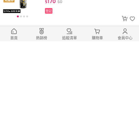
170
$
$
0
登記
【黑珍珠】【五金批發王】黑珍珠 ECC
首頁
熱銷榜
追蹤清單
購物車
會員中心
-99 化油器清潔劑 化油器清洗 積碳清潔 引
擎保養 汽車保養 機車保養 燃油系統
129
免運券
$
$
0
登記
【WD-40】【五金批發王】WD-40 黏
膠去除劑 200ml 除膠劑 殘膠去除 貼紙去除
膠帶殘膠 春聯殘膠 標籤去除 居家清潔
180
免運券
$
$
0
登記