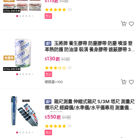
115
$
起
$
0
起
(3)
登記
玉將牌 養生膠帶 防塵膠帶 防塵 噴漆 登
革熱防護 防油漆 裝潢 養身膠帶 遮蔽膠帶 32
00 2700
130
免運券
$
起
$
0
起
(1)
登記
總銷量>100
箱尺測量 伸縮式箱尺 5/3M 塔尺 測量尺
標示尺 經緯儀/水準儀/水平儀專用 測量儀器
工程測量
550
$
起
$
0
起
(1)
登記