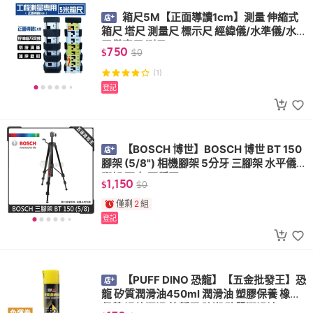
箱尺5M【正面導讀1cm】測量 伸縮式
箱尺 塔尺 測量尺 標示尺 經緯儀/水準儀/水
平儀專用 測量
750
$
$
0
(1)
登記
【BOSCH 博世】BOSCH 博世 BT 150
腳架 (5/8") 相機腳架 5分牙 三腳架 水平儀
腳架 更高 更穩固
1,150
$
$
0
僅剩
2
組
登記
【PUFF DINO 恐龍】【五金批發王】恐
龍 矽質潤滑油450ml 潤滑油 塑膠保養 橡膠
保養 滑軌潤滑 抗靜電 防潮 矽質潤滑油
免運券