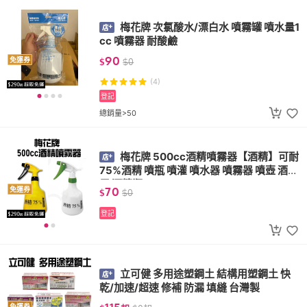
梅花牌 次氯酸水/漂白水 噴霧罐 噴水量1
cc 噴霧器 耐酸鹼
90
免運券
$
$
0
(4)
登記
總銷量>50
梅花牌 500cc酒精噴霧器【酒精】可耐
75%酒精 噴瓶 噴灌 噴水器 噴霧器 噴壺 酒精
用 酒精瓶
70
免運券
$
$
0
登記
立可健 多用途塑鋼土 結構用塑鋼土 快
乾/加速/超速 修補 防漏 填縫 台灣製
免運券