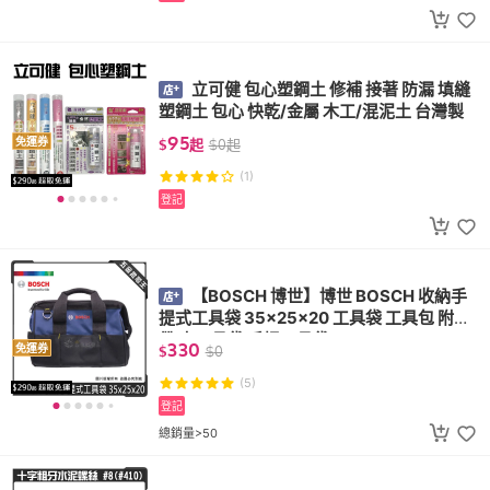
立可健 包心塑鋼土 修補 接著 防漏 填縫
塑鋼土 包心 快乾/金屬 木工/混泥土 台灣製
95
免運券
$
起
$
0
起
(1)
登記
【BOSCH 博世】博世 BOSCH 收納手
提式工具袋 35x25x20 工具袋 工具包 附背
帶 小工具袋 手提工具袋
330
免運券
$
$
0
(5)
登記
總銷量>50