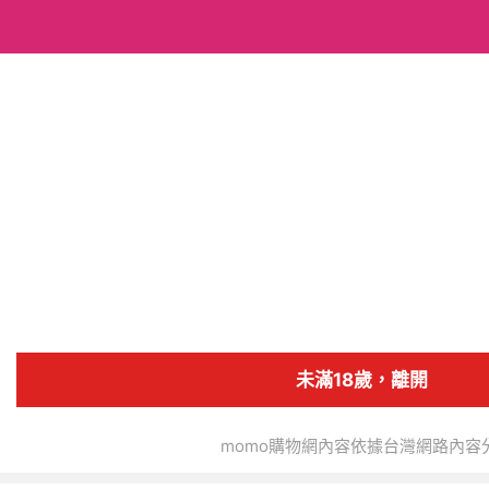
搜全站商品
宜晟實業社
追蹤人數
175
4.9
商店首頁
商品
分類
未滿18歲，離開
momo購物網內容依據台灣網路內