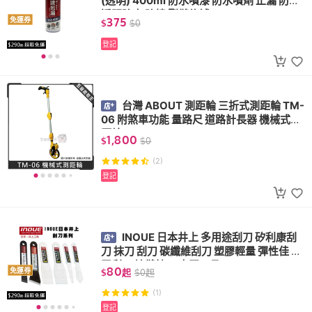
(透明) 400ml 防水噴漆 防水噴劑 止漏 防漏
透明防水 防鏽 裂縫修補
375
免運券
$
$
0
登記
台灣 ABOUT 測距輪 三折式測距輪 TM-
06 附煞車功能 量路尺 道路計長器 機械式測
距輪
1,800
$
$
0
(2)
登記
INOUE 日本井上 多用途刮刀 矽利康刮
刀 抹刀 刮刀 碳纖維刮刀 塑膠輕量 彈性佳 整
平刮刀 填縫抹刀 去膠工具
80
免運券
$
起
$
0
起
(1)
登記