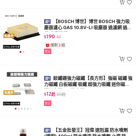
【BOSCH 博世】博世 BOSCH 強力吸
塵器濾心 GAS 10.8V-LI 吸塵器 過濾網 過濾
器 吸塵器用
190
免運券
$
$
0
僅剩
3
組
登記
釹鐵硼強力磁鐵【長方形】強磁 磁鐵 強
力磁鐵 白板磁鐵 吸鐵 超強力吸鐵 迷你磁鐵
可以自行DIY 強力磁
12
免運券
$
起
$
0
起
登記
【五金批發王】冠偉 速剋漏 防水噴劑