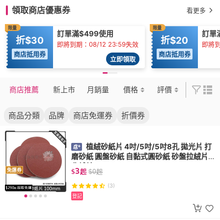
領取商店優惠券
看更多
限量
限量
訂單滿$499使用
訂單
折$30
折$20
即將到期：08/12 23:59失效
即將到期
商店抵用券
商店抵用券
立即領取
商店推薦
新上市
月銷量
價格
評價
商品分類
品牌
商店免運券
折價券
植絨砂紙片 4吋/5吋/5吋8孔 拋光片 打
磨砂紙 圓盤砂紙 自黏式圓砂紙 砂盤拉絨片
背絨片
3
免運券
$
起
$
0
起
(3)
登記