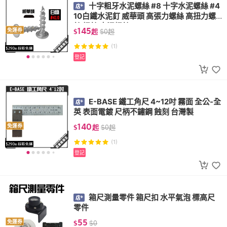
十字粗牙水泥螺絲 #8 十字水泥螺絲 #4
10白鐵水泥釘 威華頭 高張力螺絲 高扭力螺
絲 螺絲 水泥螺絲
145
免運券
$
起
$
0
起
(1)
登記
E-BASE 鐵工角尺 4~12吋 霧面 全公-全
英 表面電鍍 尺柄不鏽鋼 蝕刻 台灣製
140
免運券
$
起
$
0
起
(1)
登記
箱尺測量零件 箱尺扣 水平氣泡 標高尺
零件
55
免運券
$
$
0