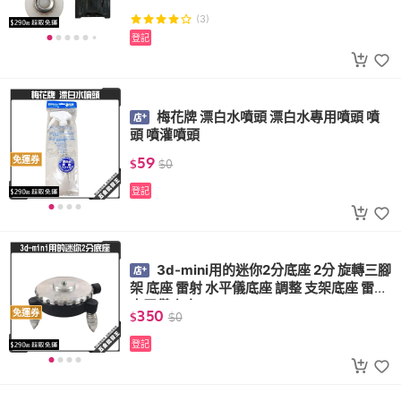
(3)
登記
梅花牌 漂白水噴頭 漂白水專用噴頭 噴
頭 噴灌噴頭
59
免運券
$
$
0
登記
3d-mini用的迷你2分底座 2分 旋轉三腳
架 底座 雷射 水平儀底座 調整 支架底座 雷射
水平儀底座
350
免運券
$
$
0
登記