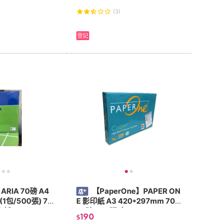
. 噴墨 )
(3)
登記
ARIA 70磅 A4
【PaperOne】PAPER ON
1包/500張) 70
E 影印紙 A3 420*297mm 70p
卡紙
70磅 500張/包
190
$