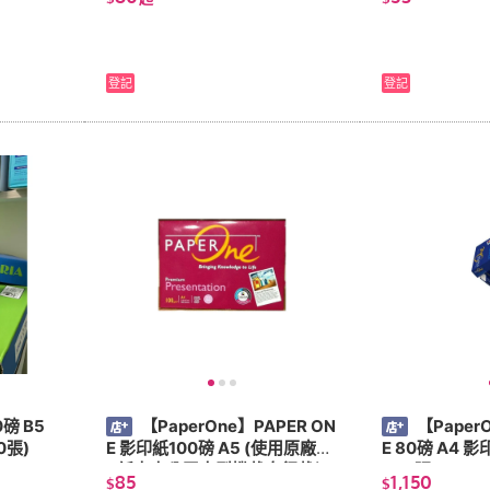
紙 模造紙
登記
登記
0磅 B5
【PaperOne】PAPER ON
【Paper
0張)
E 影印紙100磅 A5 (使用原廠A
E 80磅 A4 影印紙 10包入 ( 1包/
4紙由本公司大型機裁自行裁切
500張 )
85
1,150
$
$