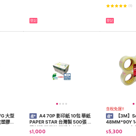
(1)
登記
登記
含稅免運!!
/G 大型
A4 70P 影印紙 10包 華紙
【3M】Sc
(塑膠握
PAPER STAR 台灣製 500張 中
48MM*90Y 
華紙漿 碳足跡 環境友善用
303
1,000
5,300
$
$