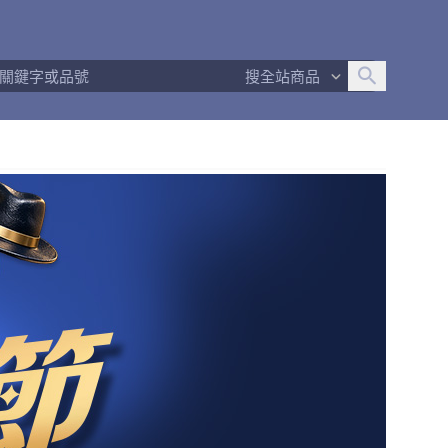
追蹤人數
7
問問回應率
89%
商品數量
510
搜全站商品
商店簡介
退換貨須知