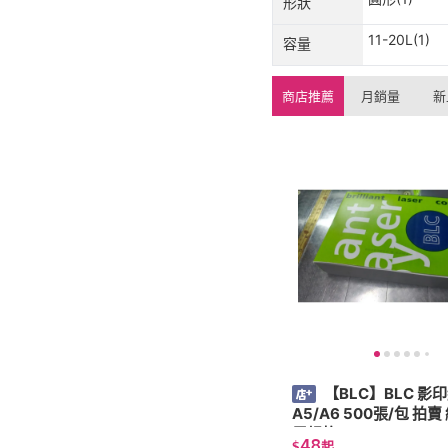
形狀
11-20L(1)
容量
商店推薦
月銷量
新
【BLC】BLC 影印
A5/A6 500張/包 拍賣 網拍 專
用規格
48
$
起