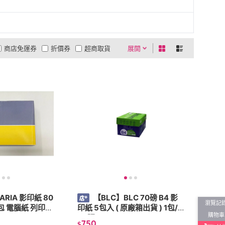
商店免運券
折價券
超商取貨
展開
0利率
商品有量
有影片
貨到付款
低溫宅配
5
4
及以上
3
及以上
2
及以上
1
及以上
ARIA 影印紙 80
【BLC】BLC 70磅 B4 影
瀏覽記
/包 電腦紙 列印紙
印紙 5包入 ( 原廠箱出貨 ) 1包/5
購物車
00張
750
$