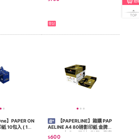
結
TOP
登記
One】PAPER ON
【PAPERLINE】箱購 PAP
AELINE A4 80磅影印紙 金牌
(A4 x 5包入) (雷射 . 影印 . 傳真
600
$