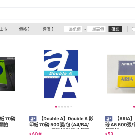
上市
價格
評價
~
確認
紙 70磅
【Double A】Double A 影
【ARIA】
印紙 70磅 500張/包 (A4/B4/A
磅 A5 500張
3/A5/A6) 電腦紙 列印紙 傳真
傳真紙
60
53
$
起
$