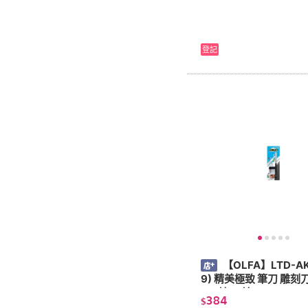
登記
【OLFA】LTD-AK
9) 精美極致 筆刀 雕刻刀 (附贈
B刀片25片)
384
$