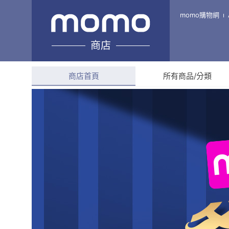
振昌文具
momo購物網
商店
綜合評分
4.9
(
72
則評
商店首頁
所有商品/分類