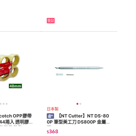
登記
日本製
otch OPP膠帶
【NT Cutter】NT DS-80
144捲入 透明膠帶
0P 筆型美工刀 DS800P 金屬
6-6PK 包裝膠帶 整箱
筆刀
368
$