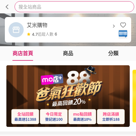
搜全站商品
艾米購物
追蹤人數
6
4.7
商店首頁
商品
分類