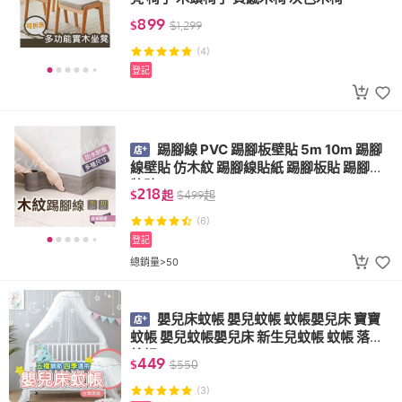
899
$
$
1,299
(4)
登記
踢腳線 PVC 踢腳板壁貼 5m 10m 踢腳
線壁貼 仿木紋 踢腳線貼紙 踢腳板貼 踢腳線
牆貼
218
$
起
$
499
起
(6)
登記
總銷量>50
嬰兒床蚊帳 嬰兒蚊帳 蚊帳嬰兒床 寶寶
蚊帳 嬰兒蚊帳嬰兒床 新生兒蚊帳 蚊帳 落地
蚊帳
449
$
$
550
(3)