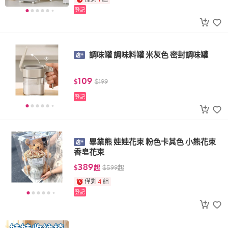
登記
調味罐 調味料罐 米灰色 密封調味罐
109
$
$
199
登記
畢業熊 娃娃花束 粉色卡其色 小熊花束
香皂花束
389
$
起
$
599
起
僅剩
4
組
登記