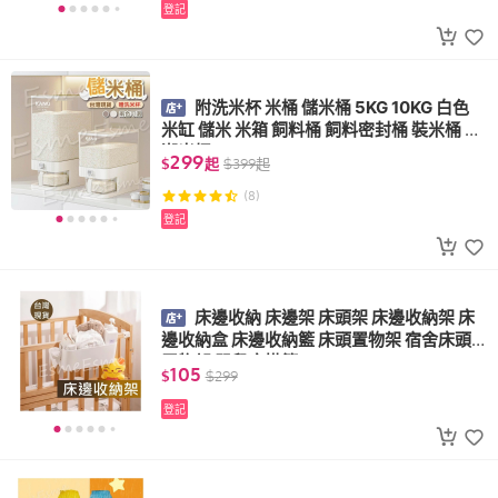
登記
附洗米杯 米桶 儲米桶 5KG 10KG 白色
米缸 儲米 米箱 飼料桶 飼料密封桶 裝米桶 防
潮米桶
299
$
起
$
399
起
(8)
登記
床邊收納 床邊架 床頭架 床邊收納架 床
邊收納盒 床邊收納籃 床頭置物架 宿舍床頭
置物架 嬰兒床掛籃
105
$
$
299
登記