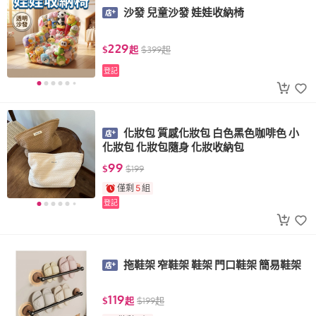
沙發 兒童沙發 娃娃收納椅
229
$
起
$
399
起
登記
化妝包 質感化妝包 白色黑色咖啡色 小
化妝包 化妝包隨身 化妝收納包
99
$
$
199
僅剩
5
組
登記
拖鞋架 窄鞋架 鞋架 門口鞋架 簡易鞋架
119
$
起
$
199
起