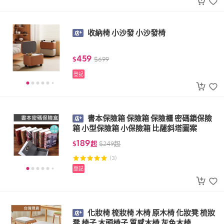
收納椅 小沙發 小沙發椅
459
$
$
699
登記
書本保險箱 保險箱 保險櫃 密碼鎖保險
箱 小型保險箱 小保險箱 比薩斜塔圖案
189
$
起
$
249
起
(3)
登記
化妝椅 梳妝椅 木椅 原木椅 化妝凳 梳妝
凳 椅子 木頭椅子 質感木椅 灰色木椅