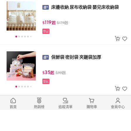
床邊收納 尿布收納袋 嬰兒床收納袋
119
$
起
$
179
起
登記
保鮮袋 密封袋 夾鏈袋加厚
35
$
起
$
99
起
登記
香皂花 假花 粉色藍色咖啡色紫色 仿真
首頁
熱銷榜
追蹤清單
購物車
會員中心
花
399
$
$
599
(1)