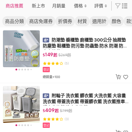
商店推薦
新上市
月銷量
價格
評價
商品分類
商店免運券
折價券
材質
適用於
顏色
款
防潮墊 櫥櫃墊 廚櫃墊 300公分 抽屜墊
防塵墊 鞋櫃墊 防污墊 防蟲墊 防水 防潮 防蟲
自由剪裁
149
$
起
$
269
起
(5)
登記
總銷量>100
附輪子 洗衣籃 髒衣籃 大洗衣籃 大容量
洗衣籃 帶蓋洗衣籃 帶蓋髒衣籃 洗衣籃推車
髒衣收納籃 洗衣收納籃
409
$
起
$
799
起
(3)
登記