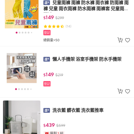
兒童雨褲 雨褲 防水褲 雨衣褲 防雨褲 雨
褲 兒童 雨衣雨褲 防水雨褲 雨褲套 兒童雨褲
雨褲
149
$
$
299
(14)
登記
總銷量>50
懶人手機架 浴室手機架 防水手機架
149
$
$
219
登記
洗衣籃 髒衣籃 洗衣籃推車
439
$
$
599
僅剩
1
組