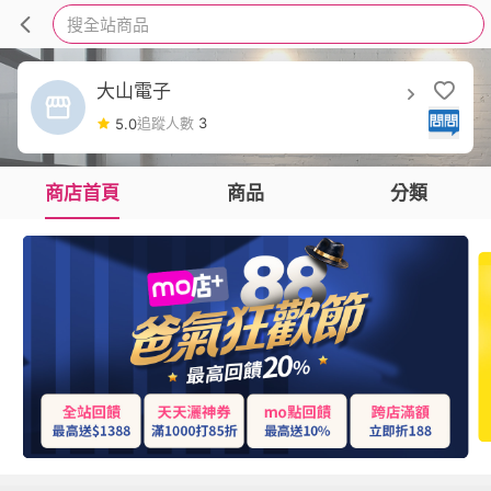
搜全站商品
大山電子
追蹤人數
3
5.0
商店首頁
商品
分類