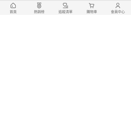
首頁
熱銷榜
追蹤清單
購物車
會員中心
APP下載
隱私權政策
服務條款
電腦版
登入/註冊
富邦媒體科技股份有限公司 統編：27365925