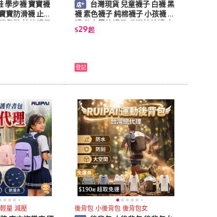
鞋 學步襪 寶寶襪
台灣現貨 兒童襪子 白襪 黑
寶防滑襪 止滑
襪 素色襪子 純棉襪子 小孩襪 童
 嬰兒鞋 純棉襪子
襪 私立學校襪子 吸汗純棉襪 大
29
$
起
童襪 網襪
登記
免運券
 輕量 減壓
後背包 小後背包 後背包女