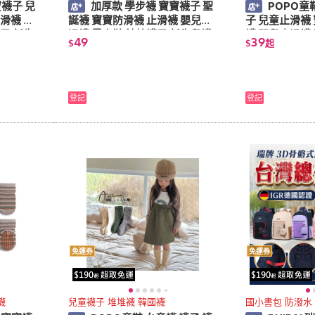
寶襪子 兒
加厚款 學步襪 寶寶襪子 聖
POPO童
誕襪 寶寶防滑襪 止滑襪 嬰兒止
子 兒童止滑襪 寶
子 新生
滑襪 學步鞋 純棉襪子 新生兒襪
襪 嬰兒止滑襪
49
39
$
$
起
子 嬰兒鞋
新生兒襪
登記
登記
免運券
免運券
襪
兒童襪子 堆堆襪 韓國襪
國小書包 防潑水