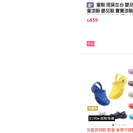
童鞋 現貨在台 嬰兒涼鞋 幼
童涼鞋 嬰兒鞋 寶寶涼鞋 幼兒
鞋 幼兒鞋 嬰兒鞋 學步
459
$
鞋 防滑 涼鞋
登記
免運券
兒童洞洞鞋 輕量 後帶可調