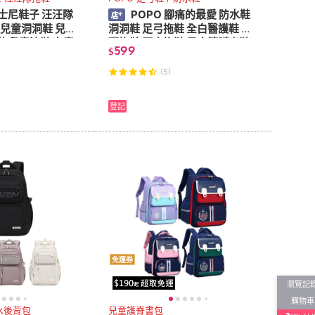
士尼鞋子 汪汪隊
POPO 腳痛的最愛 防水鞋
 兒童洞洞鞋 兒童
洞洞鞋 足弓拖鞋 全白醫護鞋 包
鞋 兒童涼鞋 女童
頭拖鞋 厚底拖鞋 足底筋膜炎鞋
599
$
鞋 男童鞋
廚房防滑鞋 足弓拖鞋
(5)
登記
免運券
瀏覽記
購物車
水後背包
兒童護脊書包