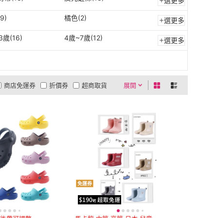
選更多
9)
橘色(2)
選更多
3歲(16)
4歲~7歲(12)
選更多
商店免運券
折價券
超商取貨
展開
0利率
商品有量
有影片
貨到付款
低溫宅配
5
4
及以上
3
及以上
2
及以上
1
及以上
免運券