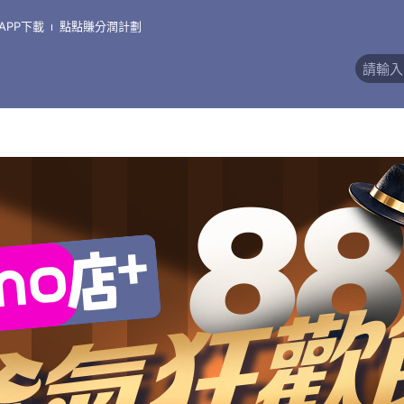
APP下載
點點賺分潤計劃
價)