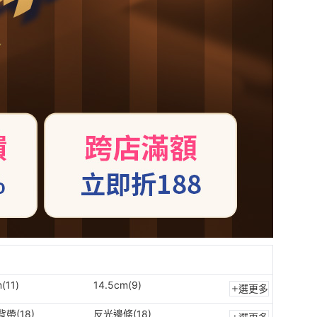
(11)
14.5cm(9)
選更多
帶(18)
反光邊條(18)