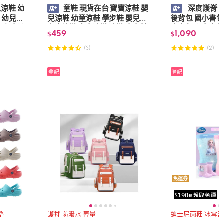
童鞋 現貨在台 寶寶涼鞋 嬰
深度護脊 
涼
兒涼鞋 幼童涼鞋 學步鞋 嬰兒鞋
後背包 國小書
鞋 兒童涼
兒童涼鞋 女童涼鞋 涼鞋 寶寶鞋
脊書包 兒童書
459
1,090
$
$
寶寶鞋子 涼鞋
學生書包
(3)
(2)
登記
登記
免運券
整
護脊 防潑水 輕量
迪士尼雨鞋 冰雪