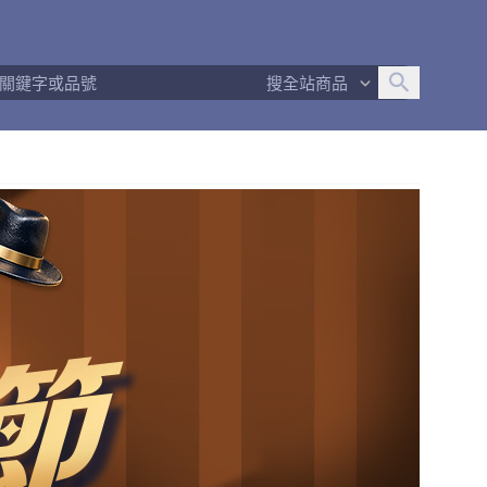
追蹤人數
7
問問回應率
58%
商品數量
74
搜全站商品
商店簡介
退換貨須知