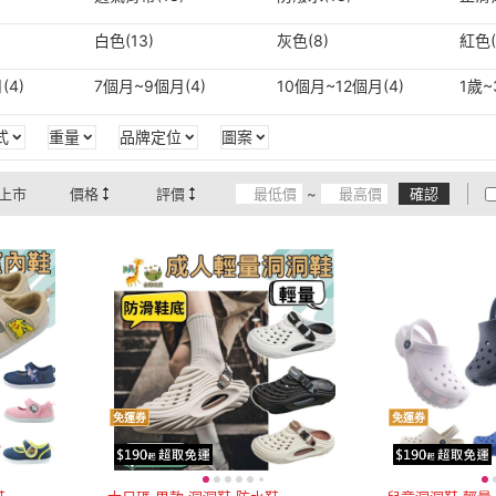
白色(13)
灰色(8)
紅色(
(4)
7個月~9個月(4)
10個月~12個月(4)
1歲~
式
重量
品牌定位
圖案
上市
價格
評價
~
確認
免運券
免運券