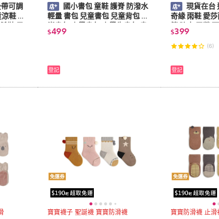
後帶可調
國小書包 童鞋 護脊 防潑水
現貨在台 
童涼鞋 兒
輕量 書包 兒童書包 兒童背包 護
奇緣 雨鞋 愛莎
希鞋 男
脊書包 小學書包 小學生書包 書
筒 防水 露營 
499
399
$
$
包小學生 背包
兒童雨靴
(6)
登記
登記
免運券
免運券
止滑
寶寶襪子 聖誕襪 寶寶防滑襪
寶寶防滑