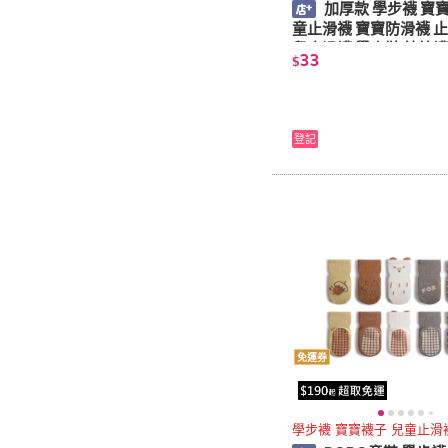
加厚款 學步襪 寶
童止滑襪 寶寶防滑襪 止滑襪 嬰
兒止滑襪 學步鞋 純棉襪
33
$
兒襪子 嬰兒鞋
登記
免運券
學步襪 寶寶襪子 兒童止滑