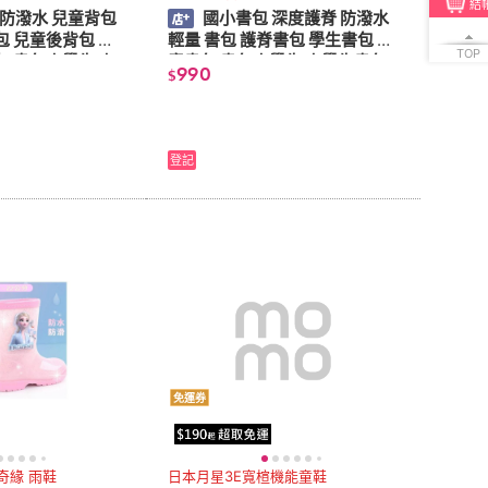
結
防潑水 兒童背包
國小書包 深度護脊 防潑水
包 兒童後背包 護
輕量 書包 護脊書包 學生書包 兒
TOP
包 書包小學生 小
童書包 書包小學生 小學生書包
990
$
登記
免運券
奇緣 雨鞋
日本月星3E寬楦機能童鞋