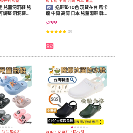
 後帶可調整
馬卡龍 中筒 高筒 日本 兒童
 兒童洞洞鞋 兒
送鞋墊 10色 現貨在台 馬卡
可調整 洞洞鞋兒
龍 中筒 高筒 日本 兒童雨鞋 韓版
鞋
兒童雨靴 防水 雨鞋 雨鞋兒童
299
$
(5)
登記
免運券
鞋 汪汪隊拖鞋
POPO 足弓鞋 / 防水鞋