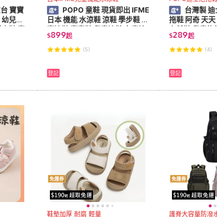
在台 寶寶
POPO 童鞋 現貨即出 IFME
台灣製 迪
 幼兒涼
日本 機能 水涼鞋 涼鞋 學步鞋 寶
拖鞋 阿奇 天天
學步鞋 寶
寶涼鞋 寶寶鞋 兒童涼鞋 女童涼
布希鞋 兒童拖
899
289
$
起
$
起
鞋 嬰兒涼鞋
涼鞋 童鞋 女童
(5)
(4)
登記
登記
免運券
免運券
鞋墊加厚 耐磨 輕量
護脊大容量防潑