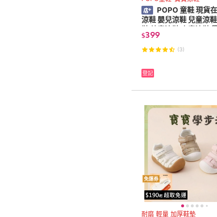
POPO 童鞋 現貨
涼鞋 嬰兒涼鞋 兒童涼鞋
鞋 幼童涼鞋 小童涼鞋 
399
$
寶鞋 嬰兒鞋 寶寶鞋子
(3)
登記
免運券
耐磨 輕量 加厚鞋墊