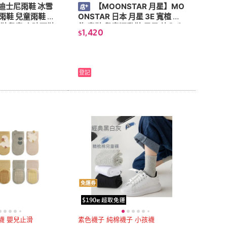
迪士尼雨鞋 冰雪
【MOONSTAR 月星】MO
雨鞋 兒童雨鞋 中
ONSTAR 日本 月星 3E 寬楦 機
雨鞋兒童 小孩雨鞋
能 童鞋 兒童運動鞋 足弓 外內八
1,420
$
兒童鞋 兒童布鞋 女童鞋 男童鞋
小童鞋
登記
免運券
襪 止滑襪 嬰兒止滑
素色襪子 純棉襪子 小孩襪