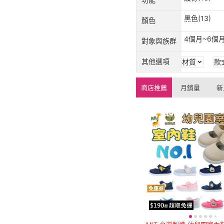
黑色(13)
顏色
4個月~6個月
對象與族群
其他選項
材質
款
商店推薦
月銷量
新
免運券