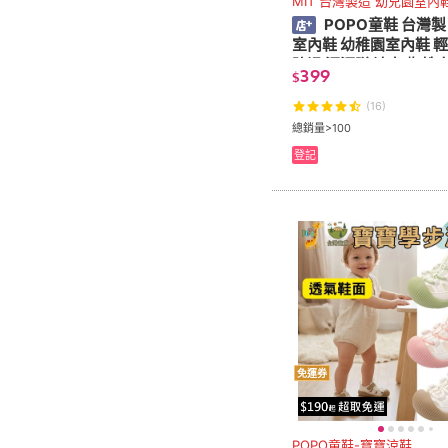
MIT 台灣製造 幼兒園室內
POPO童鞋 台灣製
室內鞋 幼稚園室內鞋 輕
防滑 汪汪隊 波力 蜘蛛
399
$
內鞋 室內鞋 幼兒室內鞋
(16)
總銷量>100
登記
免運券
POPO童鞋-寶寶涼鞋