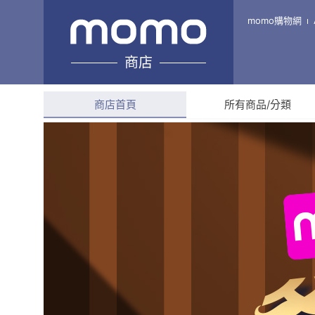
小步小步走
momo購物網
商店
綜合評分
4.7
(
88
則評
商店首頁
所有商品/分類