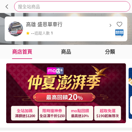
搜全站商品
高雄 盛恩單車行
追蹤人數
1
--
商店首頁
商品
分類