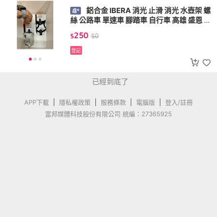
鋁合金 IBERA 消光 止滑 消光 水壺架 螺
絲 公路車 單速車 腳踏車 自行車 高雄 盛恩 c
age
250
$
$
0
登記
已經到底了
APP下載
隱私權政策
服務條款
電腦版
登入/註冊
富邦媒體科技股份有限公司 統編：27365925