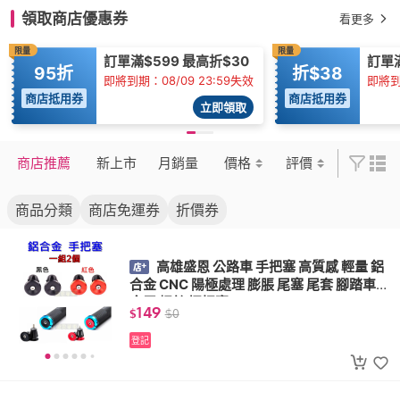
領取商店優惠券
看更多
限量
限量
訂單滿$599 最高折$30
訂單
95折
折$38
即將到期：08/09 23:59失效
即將到
商店抵用券
商店抵用券
立即領取
商店推薦
新上市
月銷量
價格
評價
商品分類
商店免運券
折價券
高雄盛恩 公路車 手把塞 高質感 輕量 鋁
合金 CNC 陽極處理 膨脹 尾塞 尾套 腳踏車
金屬 螺絲 握把塞
149
$
$
0
登記