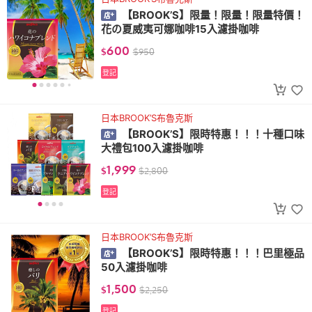
【BROOK’S】限量！限量！限量特價！
花の夏威夷可娜咖啡15入濾掛咖啡
600
$
$
950
登記
日本BROOK’S布魯克斯
【BROOK’S】限時特惠！！！十種口味
大禮包100入濾掛咖啡
1,999
$
$
2,800
登記
日本BROOK’S布魯克斯
【BROOK’S】限時特惠！！！巴里極品
50入濾掛咖啡
1,500
$
$
2,250
登記