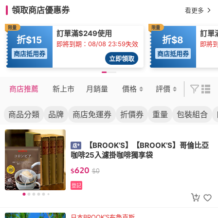
領取商店優惠券
看更多
限量
限量
訂單滿$249使用
訂單
折$15
折$8
即將到期：08/08 23:59失效
即將到
商店抵用券
商店抵用券
立即領取
商店推薦
新上市
月銷量
價格
評價
商品分類
品牌
商店免運券
折價券
重量
包裝組合
【BROOK’S】【BROOK’S】哥倫比亞
咖啡25入濾掛咖啡獨享袋
620
$
$
0
登記
日本BROOK’S布魯克斯