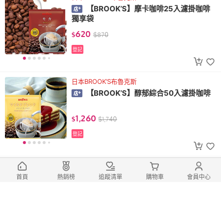
【BROOK’S】摩卡咖啡25入濾掛咖啡
獨享袋
620
$
$
870
登記
日本BROOK’S布魯克斯
【BROOK’S】醇郁綜合50入濾掛咖啡
1,260
$
$
1,740
登記
日本BROOK’S布魯克斯
【BROOK’S】經典A組52入濾掛咖啡
首頁
熱銷榜
追蹤清單
購物車
會員中心
1,100
$
$
1,980
登記