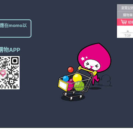
瀏覽記
購物車
結
應在momo以
TOP
購物APP