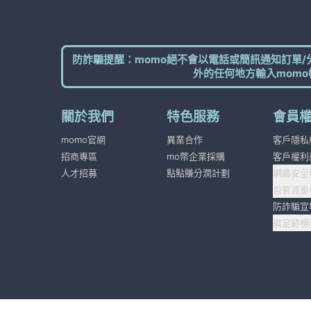
防詐騙提醒：momo絕不會以電話或簡訊通知訂單/
外的任何地方輸入momo
關於我們
特色服務
會員
momo官網
異業合作
客戶隱私
招商專區
mo幣企業採購
客戶權利
人才招募
點點賺分潤計劃
網路安全
包裝減量
防詐騙宣
碳足跡標