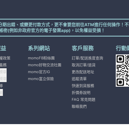
分期出錯、或變更付款方式，更不會要您前往ATM進行任何操作！不
帳密(例如非政府官方的電子發票app)，以免權益受損！
權益
系列網站
客戶服務
行動
權政策
momoFB粉絲團
訂單/配送進度查詢
義務
momo好物交流社團
取消訂單/退貨
標章
momo官方IG
更改配送地址
標章
momo富立保險
追蹤清單
導
快速到貨服務
籤
折價券說明
FAQ 常見問題
聯絡我們