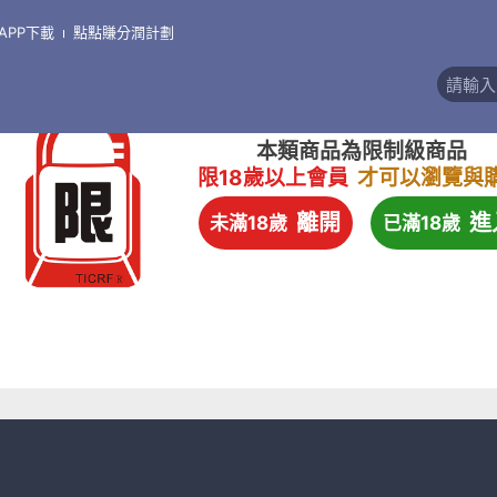
APP下載
點點賺分潤計劃
本類商品為限制級商品
限18歲以上會員
才可以瀏覽與
離開
進
未滿18歲
已滿18歲