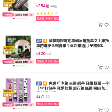
mo點3%
254
免運券
$
起
$
0
起
(2)
跨店折
折價券
登記
國標認證電動車頭盔電瓶車女士摩托
車防曬安全帽夏季半盔四季通用 ❤櫻妮&百
mo點3%
貨體驗館❤
320
免運券
$
$
0
跨店折
折價券
登記
免運 行李箱 束帶 綁帶 日韓 綁帶 一字
十字 打包帶 可愛 拉桿 旅行箱 託運 捆綁 加固
mo點3%
帶 防丟 綁帶
271
免運券
$
$
0
跨店折
折價券
登記