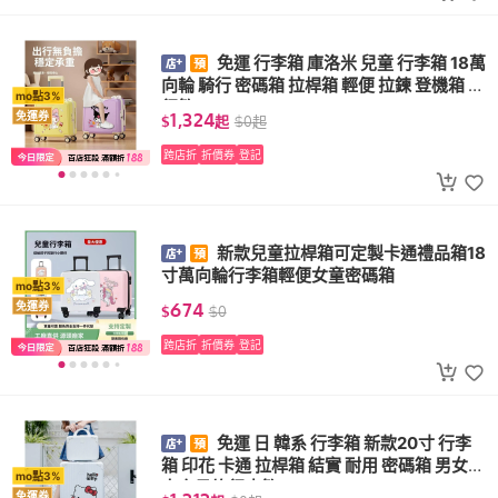
免運 行李箱 庫洛米 兒童 行李箱 18萬
向輪 騎行 密碼箱 拉桿箱 輕便 拉鍊 登機箱 旅
mo點3%
行箱
1,324
免運券
$
起
$
0
起
跨店折
折價券
登記
新款兒童拉桿箱可定製卡通禮品箱18
寸萬向輪行李箱輕便女童密碼箱
mo點3%
674
免運券
$
$
0
跨店折
折價券
登記
免運 日 韓系 行李箱 新款20寸 行李
箱 印花 卡通 拉桿箱 結實 耐用 密碼箱 男女
mo點3%
大容量旅行皮箱
免運券