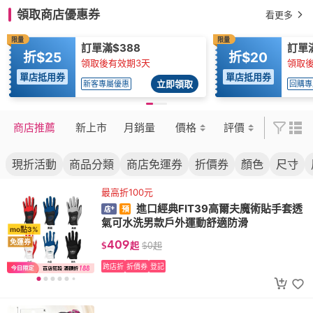
領取商店優惠券
看更多
限量
限量
訂單滿$388
訂單滿
折$25
折$20
領取後有效期3天
領取後
單店抵用券
單店抵用券
立即領取
新客專屬優惠
回購專
商店推薦
新上市
月銷量
價格
評價
現折活動
商品分類
商店免運券
折價券
顏色
尺寸
最高折100元
進口經典FIT39高爾夫魔術貼手套透
氣可水洗男款戶外運動舒適防滑
mo點3%
409
免運券
$
起
$
0
起
跨店折
折價券
登記