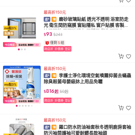
最高折150元
磨砂玻璃貼紙 透光不透明 浴室防走
光 衛生間防窺膜 窗貼隱私 窗戶貼膜 客製化
mo點3%
遮陽隔熱 霧面貼膜 無膠靜電 衛生間浴室
93
免運券
$
$
243
僅剩
5
組
跨店折
折價券
登記
最高折150元
李護士淨化環境空氣噴霧抑菌去蟎蟲
除臭殺菌母嬰級牀上用品免曬
mo點3%
816
免運券
$
起
$
0
起
跨店折
折價券
登記
最高折150元
羅口防水防油袖套秋冬透明廚房套袖
防污袖筒護袖可愛耐髒長款袖頭