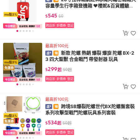
容量學生行李箱登機箱 ❤櫻妮&百貨體驗館
❤
545
mo點3%
$
$
0
跨店折
折價券
登記
最高折100元
新款 陀螺 熱銷 爆裂 爆旋 陀螺 BX-2
3 四大聖獸 合金戰鬥 帶發射器 玩具
mo點3%
299
免運券
$
起
$
0
起
跨店折
折價券
登記
最高折100元
跨境SB爆裂陀螺世代BX陀螺盤套裝
系列攻擊型戰鬥陀螺玩具系列套裝
mo點3%
534
免運券
$
起
$
0
起
跨店折
折價券
登記