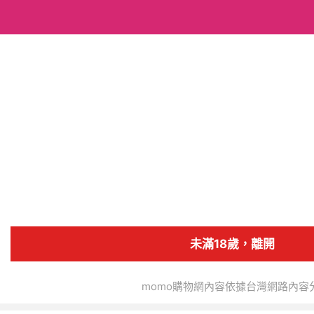
搜全站商品
安居好物館
追蹤人數
24
4.0
商店首頁
商品
分類
未滿18歲，離開
momo購物網內容依據台灣網路內