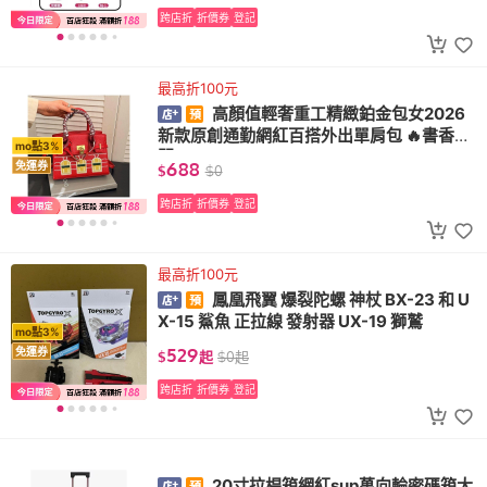
跨店折
折價券
登記
最高折100元
高顏值輕奢重工精緻鉑金包女2026
新款原創通勤網紅百搭外出單肩包 🔥書香雅
mo點3%
閣🔥
688
免運券
$
$
0
跨店折
折價券
登記
最高折100元
鳳凰飛翼 爆裂陀螺 神杖 BX-23 和 U
X-15 鯊魚 正拉線 發射器 UX-19 獅鷲
mo點3%
529
免運券
$
起
$
0
起
跨店折
折價券
登記
20寸拉桿箱網紅sup萬向輪密碼箱大