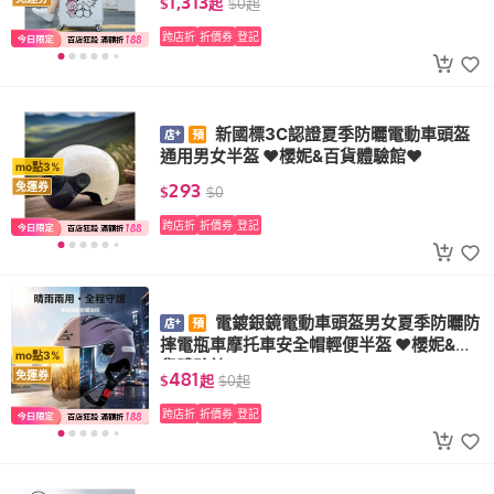
1,313
$
起
$
0
起
跨店折
折價券
登記
新國標3C認證夏季防曬電動車頭盔
通用男女半盔 ❤櫻妮&百貨體驗館❤
mo點3%
293
免運券
$
$
0
跨店折
折價券
登記
電鍍銀鏡電動車頭盔男女夏季防曬防
摔電瓶車摩托車安全帽輕便半盔 ❤櫻妮&百
mo點3%
貨體驗館❤
481
免運券
$
起
$
0
起
跨店折
折價券
登記