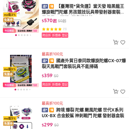
【臺灣現*貨免運】當天發 暗黑龍王
爆旋戰鬥陀螺 男孩競技玩具帶發射器套裝批
mo點3%
發代發 ❤櫻妮&百貨體驗館❤
570
免運券
$
起
$
0
起
(1)
跨店折
折價券
登記
最高折100元
國產外貿日泰同款爆旋陀螺CX-07爆
裂天馬戰鬥套裝玩具不能掃碼
mo點3%
359
免運券
$
$
0
跨店折
折價券
登記
最高折100元
跨境 爆裂 陀螺 颶風陀螺 世代X系列
UX-BX 合金鮫鯊 神刺戰鬥 陀螺 發射器盒裝
mo點3%
299
免運券
$
$
0