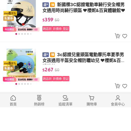
新國標3C認證電動車騎行安全帽男
女通用時尚騎行頭盔 ❤櫻妮&百貨體驗館❤
mo點3%
359
免運券
$
$
0
跨店折
折價券
登記
3c認證兒童頭盔電動摩托車夏季男
女孩通用半盔安全帽防曬幼兒 ❤櫻妮&百貨
mo點3%
體驗館❤
267
免運券
$
$
0
跨店折
折價券
登記
20×30×40小型迷你輕便登機箱女
首頁
熱銷榜
追蹤清單
購物車
會員中心
旅行春秋航空14寸靜音行李拉桿箱 ❤櫻妮&
mo點3%
百貨體驗館❤
760
免運券
$
起
$
0
起
跨店折
折價券
登記