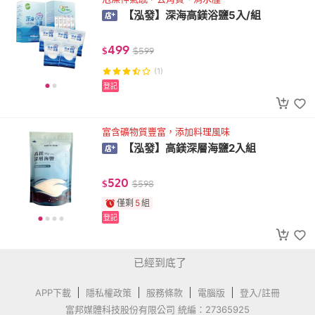
【泓發】深海高鎂浴鹽5入/組
499
$
$
599
(1)
登記
富含礦物質豐富，添加料理風味
【泓發】高鎂深層海鹽2入組
520
$
$
598
僅剩
5
組
登記
已經到底了
APP下載
隱私權政策
服務條款
電腦版
登入/註冊
富邦媒體科技股份有限公司 統編：27365925