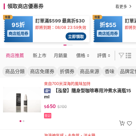
領取商店優惠券
看更多
限量
限量
訂單滿$599 最高折$30
訂單
95折
折$55
即將到期：08/08 23:59失效
即將到
商店抵用券
商店抵用券
立即領取
商店推薦
新上市
月銷量
價格
評價
商品分類
商店免運券
折價券
商品來源
香味
品牌定
來自700米深海的風味加持
【泓發】隨身型咖啡專用沖煮水滴瓶15
ml
650
$
$
700
登記
泡澡神氣感，去角質、消水腫