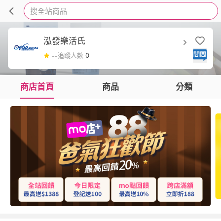
搜全站商品
泓發樂活氏
追蹤人數
0
--
商店首頁
商品
分類