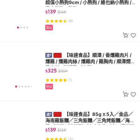
超值小熱狗9cm / 小熱狗 / 維也納小熱狗 /
雞肉熱狗 / 熱狗
139
$
$
169
(8)
登記
【味達食品】順澤 / 香燻雞肉片 /
燻雞 / 燻雞肉絲 / 燻雞肉 / 雞胸肉 / 順澤煙燻
雞肉絲 / 煙燻雞／東豪
325
$
$
359
(1)
登記
【味達食品】85gｘ5入／金品／
海南雞飯糰／三角飯糰／三角烤飯糰／海南
雞／飯糰／烤飯糰／冷凍食品／今口香調理
139
$
$
159
食品
(5)