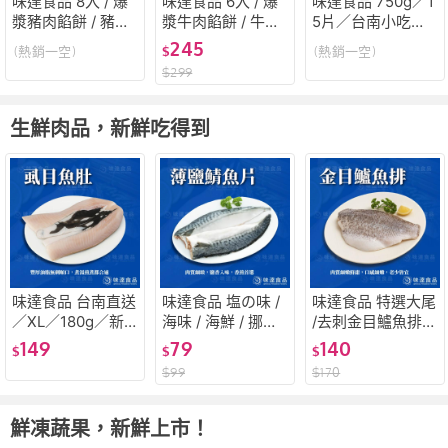
味達食品 8入 / 爆
味達食品 6入 / 爆
味達食品 750g／1
漿豬肉餡餅 / 豬肉
漿牛肉餡餅 / 牛肉
5片／台南小吃／
餡餅 / 傳統美食 /
餡餅 / 傳統美食 /
肉燥煎粿／煎粿／
245
(熱銷一空)
$
(熱銷一空)
夜市小吃 / 豬肉 /
夜市小吃 / 牛肉 /
粿／肉粿／佳味肉
$
299
餡餅 / 佳味食品
餡餅 / 佳味食品
燥煎粿
生鮮肉品，新鮮吃得到
味達食品 台南直送
味達食品 塩の味 /
味達食品 特選大尾
／XL／180g／新
海味 / 海鮮 / 挪威
/去刺金目鱸魚排 /
鮮去刺／無刺／虱
鯖魚 / 一夜干 / 鯖
鱸魚片 / 海鮮 / 金
149
79
140
$
$
$
目魚肚／虱目魚／
魚 / 新鮮鯖魚 /冷
目鱸魚 / 生鮮 / 解
$
99
$
170
海鮮／生鮮／魚類
凍醃漬鯖魚
凍即可直接料理 /
／真空包裝／台南
無刺
虱目魚
鮮凍蔬果，新鮮上市！