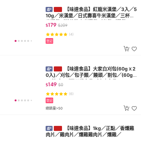
【味達食品】紅龍米漢堡／3入／5
10g／米漢堡／日式壽喜牛米漢堡／三杯雞
米漢堡／洋菇豬肉米漢堡／米堡／漢堡
179
$
$
209
(4)
登記
【味達食品】大家白刈包(60gｘ2
0入)／刈包／包子類／饅頭／割包／(60gｘ
20粒/包)／亞洲龍食品／冷凍食品
149
$
$
0
(6)
登記
總銷量>50
【味達食品】1kg／正點／香燻雞
肉片／雞肉片／燻雞雞肉片／燻雞／