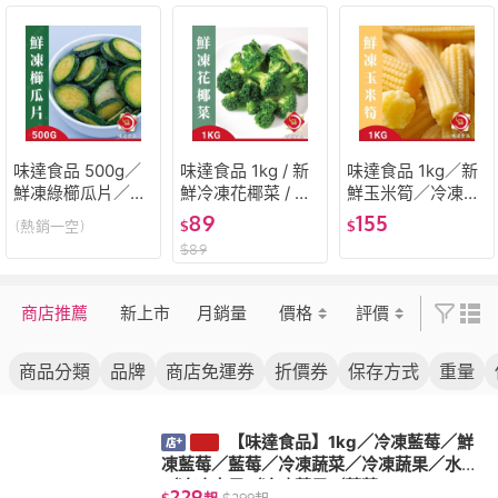
味達食品 500g／
味達食品 1kg / 新
味達食品 1kg／新
鮮凍綠櫛瓜片／節
鮮冷凍花椰菜 / 花
鮮玉米筍／冷凍玉
瓜／櫛瓜／冷凍櫛
椰菜 / 冷凍蔬菜系
米筍／冷凍蔬菜／
89
155
(熱銷一空)
$
$
瓜／冷凍蔬菜／蔬
列 / 青花菜 / 冷凍
鮮脆／玉米／切段
$
89
菜／冷凍節瓜／綠
蔬菜 / 蔬菜 / 綠花
玉米筍／冷凍蔬菜
櫛瓜
椰菜
商店推薦
新上市
月銷量
價格
評價
商品分類
品牌
商店免運券
折價券
保存方式
重量
【味達食品】1kg／冷凍藍莓／鮮
凍藍莓／藍莓／冷凍蔬菜／冷凍蔬果／水果
／冷凍水果／冷凍蔬果／蔬菜
229