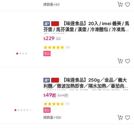
總銷量>50
【味達食品】20入 / imei 義美 / 馬
芬堡 / 馬芬漢堡 / 漢堡 / 冷凍麵包 / 冷凍馬芬
堡 / 滿福堡
229
$
$
0
(4)
登記
【味達食品】250g／金品／義大
利麵／微波加熱即食／隔水加熱／番茄肉醬
／奶油培根／墨魚黑醬／奶香羅勒青醬／雙
49
$
起
$
69
起
醬明太子
(7)
登記
總銷量>100