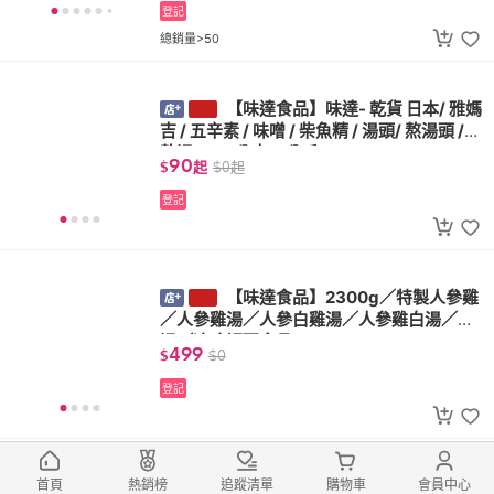
登記
總銷量>50
【味達食品】味達- 乾貨 日本/ 雅
媽吉 / 五辛素 / 味噌 / 柴魚精 / 湯頭/ 熬湯頭 /
熬湯 / 128公克/ 1公斤
90
$
起
$
0
起
登記
【味達食品】2300g／特製人參雞
／人參雞湯／人參白雞湯／人參雞白湯／雞
湯／冷凍調理食品
499
$
$
0
登記
500g／藥膳鮮蝦／年菜必備／蝦
首頁
熱銷榜
追蹤清單
購物車
會員中心