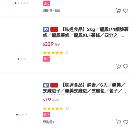
登記
總銷量>100
【味達食品】2kg／龍鳳1/4細脆薯
條／龍鳳薯條／龍鳳XLF薯條／四分之一薯
條／細數條／薯條／脆薯
229
$
$
0
(1)
登記
【味達食品】純素／6入／義美／
芝麻包子／義美芝麻包／芝麻包／包子／蒸
包／義美芝麻包／冷凍食品
79
$
$
99
(5)
登記
總銷量>50