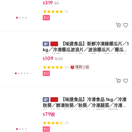
319
$
$
0
(1)
登記
【味達食品】新鮮冷凍綠櫛瓜片／
1kg／冷凍櫛瓜波浪片／波浪櫛瓜片／櫛瓜
片／切片櫛瓜／冷凍節瓜／節瓜／櫛瓜／冷
109
$
$
159
凍蔬菜
僅剩
2
組
(2)
登記
【味達食品】冷凍食品 1kg／冷凍
秋葵／鮮凍秋葵／秋葵／冷凍蔬菜／冷凍蔬
果／水果／冷凍水果／冷凍蔬果／蔬菜
79
$
起
(7)
登記