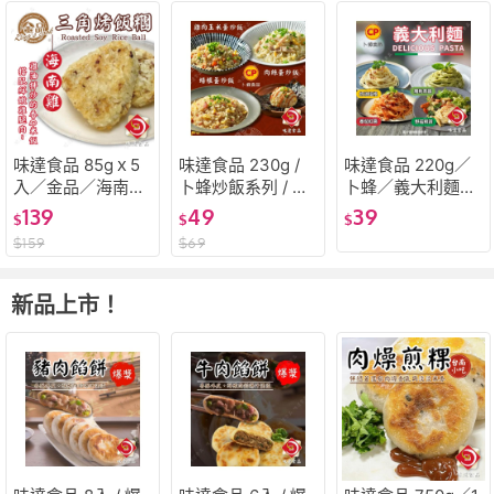
味達食品 85gｘ5
味達食品 230g /
味達食品 220g／
入／金品／海南雞
卜蜂炒飯系列 / 加
卜蜂／義大利麵系
飯糰／三角飯糰／
熱即食 / 炒飯 / 培
列／奶油培根義大
139
49
39
$
$
$
三角烤飯糰／海南
根蛋炒飯 / 肉絲蛋
利麵／羅勒青醬義
$
159
$
69
雞／飯糰／烤飯糰
炒飯 / 雞肉玉米蛋
大利麵／番茄紅醬
／冷凍食品／今口
炒飯
義大利麵／白醬／
香調理食品
義大利麵
新品上市！