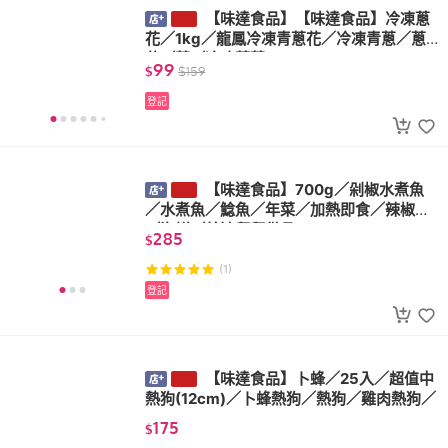
【味達食品】【味達食品】冷凍蔥
花／1kg／龍鳳冷凍青蔥花／冷凍青蔥／蔥
花／蔥／冷凍蔬菜
99
$
$
159
登記
【味達食品】700g／剁椒水煮魚
／水煮魚／鯰魚／年菜／加熱即食／辣椒魚
／海鮮／普渡拜拜供品
285
$
(1)
登記
【味達食品】卜蜂／25入／超值中
熱狗(12cm)／卜蜂熱狗／熱狗／雞肉熱狗／
175
$