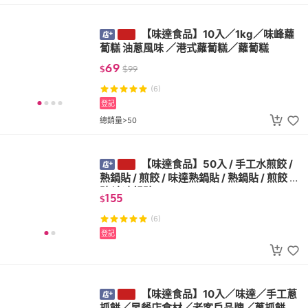
【味達食品】10入／1kg／味峰蘿
蔔糕 油蔥風味 ／港式蘿蔔糕／蘿蔔糕
69
$
$
99
(6)
登記
總銷量>50
【味達食品】50入 / 手工水煎餃 /
熟鍋貼 / 煎餃 / 味達熟鍋貼 / 熟鍋貼 / 煎餃 鍋
貼 冷凍鍋貼
155
$
(6)
登記
【味達食品】10入／味達／手工蔥
抓餅／早餐店食材／老客戶品牌／蔥抓餅／