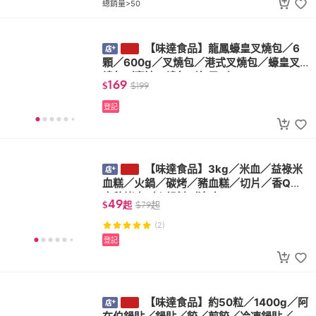
總銷量>50
【味達食品】龍鳳蠔皇叉燒包／6
顆／600g／叉燒包／港式叉燒包／蠔皇叉
燒包／蜜汁叉燒包／包子／
169
$
$
199
登記
【味達食品】3kg／米血／益祿米
血糕／火鍋／碳烤／豬血糕／切片／香Q／
中秋烤肉／火鍋料／滷味
49
$
起
$
79
起
(2)
登記
【味達食品】約50粒／1400g／