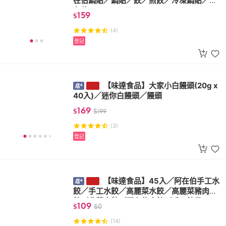
阿在伯鍋貼／鍋貼／餃／煎餃／冷凍鍋貼／
阿在伯
159
$
(4)
登記
【味達食品】大家小白饅頭(20g x
40入)／迷你白饅頭／饅頭
169
$
$
199
(3)
登記
【味達食品】45入／阿在伯手工水
餃／手工水餃／高麗菜水餃／高麗菜豬肉水
餃／韭菜水餃／阿在伯水餃／手工餃子
109
$
$
0
(14)