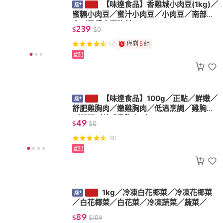
【味達食品】香雞城小肉豆(1kg)
／蜜糖小肉豆／蜜汁小肉豆／小肉豆／南部
美食／早餐店原物料
239
$
$
0
僅剩
5
組
(7)
登記
【味達食品】100g／正點／鮮嫩
／舒肥雞胸肉／嫩雞胸肉／低溫烹調／雞胸
肉／舒肥／義式雞胸肉／
49
$
$
0
(6)
登記
1kg／冷凍白花椰菜／冷凍花椰菜
／白花椰菜／白花菜／冷凍蔬菜／蔬菜／
89
$
$
109