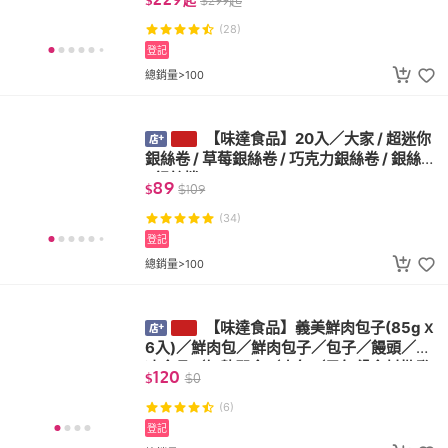
$
起
$
299
起
(28)
登記
總銷量>100
【味達食品】20入／大家 / 超迷你
銀絲卷 / 草莓銀絲卷 / 巧克力銀絲卷 / 銀絲卷
/ 銀絲捲 / 500g
89
$
$
109
(34)
登記
總銷量>100
【味達食品】義美鮮肉包子(85gｘ
6入)／鮮肉包／鮮肉包子／包子／饅頭／冷
凍食品／加熱即食／肉包／早午餐食材批發
120
$
$
0
(6)
登記