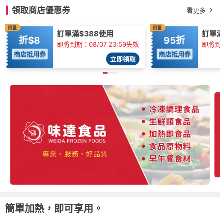
領取商店優惠券
看更多
限量
限量
訂單滿$388使用
訂單滿
折$8
95折
即將到期：08/07 23:59失效
即將到期
商店抵用券
商店抵用券
立即領取
簡單加熱，即可享用。