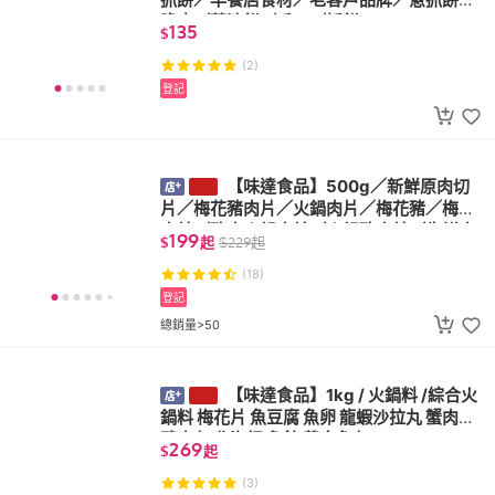
脆皮／蔥油餅／手工／抓餅
135
$
(2)
登記
【味達食品】500g／新鮮原肉切
片／梅花豬肉片／火鍋肉片／梅花豬／梅花
肉片／豬肉火鍋肉片／火鍋豬肉片／生鮮肉
199
$
起
$
229
起
片
(18)
登記
總銷量>50
【味達食品】1kg / 火鍋料 /綜合火
鍋料 梅花片 魚豆腐 魚卵 龍蝦沙拉丸 蟹肉棒
鴨肉丸 北海翅 魚餃 黃金魚丸
269
$
起
(3)