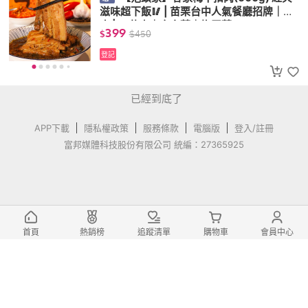
滋味超下飯🥢 | 苗栗台中人氣餐廳招牌｜控
肉 | 五花肉｜客家菜｜梅干菜
399
$
$
450
登記
已經到底了
APP下載
隱私權政策
服務條款
電腦版
登入/註冊
富邦媒體科技股份有限公司 統編：27365925
首頁
熱銷榜
追蹤清單
購物車
會員中心