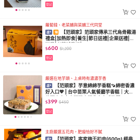
登記
蘿蔔錢、老菜脯與菜脯三代同堂
【范頭家】范頭家傳承三代烏骨雞湯
禮盒|加熱即食|養生|節日送禮|企業送禮|台
灣雞|老菜脯雞湯|2500g
600
$
$
1,200
登記
嚴選在地芋頭、上桌時有濃濃芋香
【范頭家】芋意綿綿芋香糕🍠綿密香濃
好入口💖 | 台中苗栗人氣餐廳芋香糕｜大甲
芋頭｜肉末｜開陽｜經典客家手路菜
399
$
$
450
登記
主廚嚴選五花肉，肥瘦恰好不膩
【范頭家】客家梅干扣肉(600g) 經典