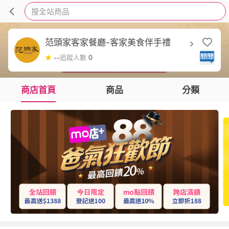
搜全站商品
范頭家客家餐廳-客家美食伴手禮
追蹤人數
0
--
商店首頁
商品
分類