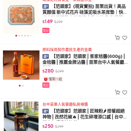
【范頭家】{現貨實拍} 苗栗出貨！高品
質顏值 新中式花卉 硅藻泥吸水茶席墊｜快速
吸水防滑隔熱｜茶具瀝水墊｜茶桌/咖啡機/
149
$
$
299
餐桌通用
登記
原料採用契作農民生產的金棗
【范頭家】范頭家 | 客家桔醬(600g) |
金桔醬 | 推薦金牌沾醬 | 苗栗台中人氣餐廳
御用
280
$
$
299
僅剩
1
組
登記
台中苗栗人氣餐廳私房辣醬
【范頭家】范頭家 | 匠辣粉🌶️ 搭餐超絕
神物 | 孜然花椒🔥 | 花生碎增添口感 | 台中苗
栗人氣餐廳辣椒粉
250
$
$
299