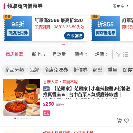
領取商店優惠券
看更多
限量
限量
訂單滿$599 最高折$30
訂單
95折
折$55
即將到期：08/08 23:59失效
即將到
商店抵用券
商店抵用券
立即領取
商店推薦
新上市
月銷量
價格
評價
商品分類
品牌
商店免運券
折價券
類型
重量
保存
香麻入味，辣而不嗆
【范頭家】范頭家 | 小魚辣椒醬🌶️老饕激
推真香麻🔥 | 台中苗栗人氣餐廳辣椒醬｜麻
辣醬｜豆鼓辣椒｜朝天椒 | 花椒 | 拌飯
250
$
$
299
登記
硅藻泥材質餐墊、茶具瀝水墊