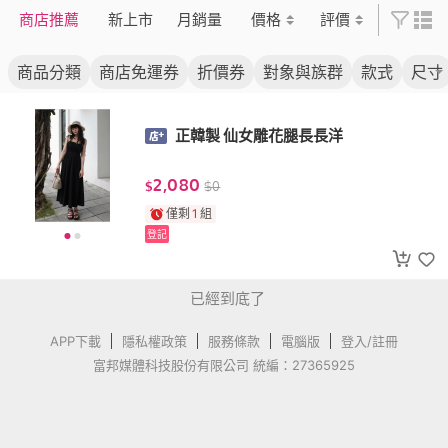
商店推薦
新上市
月銷量
價格
評價
商品分類
商店免運券
折價券
對象與族群
款式
尺寸
正韓製 仙女雕花腿長長洋
2,080
$
$
0
僅剩
1
組
登記
已經到底了
APP下載
隱私權政策
服務條款
電腦版
登入/註冊
富邦媒體科技股份有限公司 統編：27365925