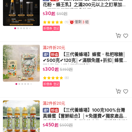
花粉・蜂王乳】之滿200元以上之訂單加購
📣不開放單獨購買分裝瓶‼️
30
$
起
$
50
起
僅剩
3
組
(1)
折價券
登記
滿2件折20元
【三代養蜂場】蜂蜜．枇杷喉糖│
✔500克✔120克│✔滿額免運+折扣│蜂蜜香
潤│枇杷淡雅│不甜不膩│
300
$
起
$
350
起
(6)
折價券
登記
滿2件折20元
【三代養蜂場】100克100%台灣
真蜂蜜【嘗鮮組合】│⭐️免運費✔獨家產品✔
真實採收紀錄✔多項檢驗合格✔實體養蜂場│
450
$
起
$
500
起