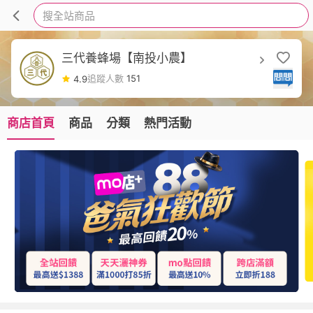
搜全站商品
三代養蜂場【南投小農】
追蹤人數
151
4.9
商店首頁
商品
分類
熱門活動