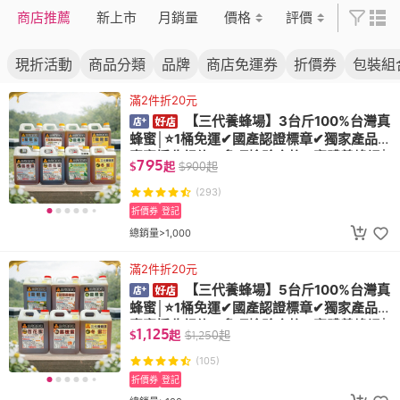
多項檢驗合格✔
多項檢驗合格✔
蜂場│
合
商店推薦
新上市
月銷量
價格
評價
實體養蜂場│
實體養蜂場│
場│
現折活動
商品分類
品牌
商店免運券
折價券
包裝組
滿2件折20元
【三代養蜂場】3台斤100%台灣真
蜂蜜│⭐️1桶免運✔國產認證標章✔獨家產品✔
真實採收紀錄✔多項檢驗合格✔實體養蜂場│
795
$
起
$
900
起
(293)
折價券
登記
總銷量>1,000
滿2件折20元
【三代養蜂場】5台斤100%台灣真
蜂蜜│⭐️1桶免運✔國產認證標章✔獨家產品✔
真實採收紀錄✔多項檢驗合格✔實體養蜂場│
1,125
$
起
$
1,250
起
(105)
折價券
登記