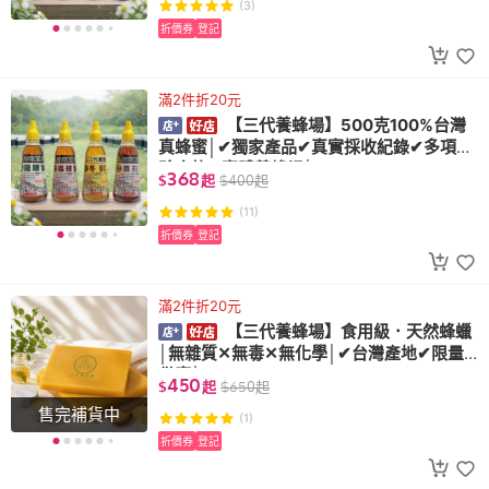
(3)
折價券
登記
滿2件折20元
【三代養蜂場】500克100%台灣
真蜂蜜│✔獨家產品✔真實採收紀錄✔多項檢
驗合格✔實體養蜂場│
368
$
起
$
400
起
(11)
折價券
登記
滿2件折20元
【三代養蜂場】食用級．天然蜂蠟
│無雜質✕無毒✕無化學│✔台灣產地✔限量
供應│
450
$
起
$
650
起
售完補貨中
(1)
折價券
登記