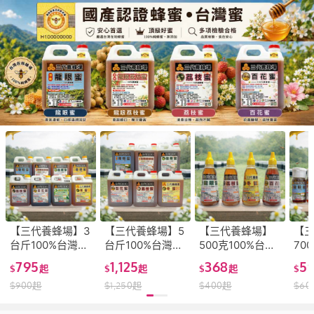
蜜），卻很少有機會看見它真正的起點。
這是今年簡單拍下的採蜜小紀錄，帶大家
看看柑橘蜜的蜜源，以及蜜蜂實際採集花
蜜的過程🐝 看著蜜蜂忙碌穿梭在花朵之
間，其實每一滴蜂蜜，都是這樣一點一滴
累積而來的。
【三代養蜂場】3
【三代養蜂場】5
【三代養蜂場】
【
台斤100%台灣真
台斤100%台灣真
500克100%台灣
70
蜂蜜│⭐️1桶免運✔
蜂蜜│⭐️1桶免運✔
真蜂蜜│✔2025
真蜂
795
1,125
368
5
$
起
$
起
$
起
$
國產認證標章
國產認證標章
年採收✔真實採
證標
$
900
起
$
1,250
起
$
400
起
$
60
✔2025年採收✔
✔2025年採收✔
收紀錄✔多項檢
採
真實採收紀錄✔
真實採收紀錄✔
驗合格✔實體養
紀