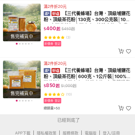
滿2件折20元
【三代養蜂場】台灣．頂級埔鹽花
粉、頂級茶花粉│130克、300公克裝│10
0%台灣花粉│⭐️台灣高山✅檢驗合格✅無農
400
$
起
$
450
起
藥殘留│
售完補貨中
(3)
折價券
登記
滿2件折20元
【三代養蜂場】台灣．頂級埔鹽花
粉、頂級茶花粉│600克、1公斤裝│100%台
灣花粉│⭐️台灣高山✅檢驗合格✅無農藥殘留
850
$
起
$
1,000
起
│
售完補貨中
(10)
折價券
登記
總銷量>50
已經到底了
APP下載
隱私權政策
服務條款
電腦版
登入/註冊