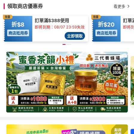
領取商店優惠券
看更多
限量
限量
訂單滿$388使用
訂單
折$8
折$20
即將到期：08/07 23:59失效
即將到期
商店抵用券
商店抵用券
立即領取