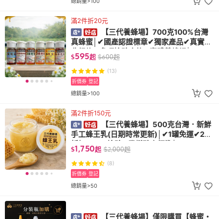
總銷量>100
滿2件折20元
【三代養蜂場】700克100%台灣
真蜂蜜│✔國產認證標章✔獨家產品✔真實採
收紀錄✔多項檢驗合格✔實體養蜂場│
595
$
起
$
600
起
(13)
折價券
登記
總銷量>100
滿2件折150元
【三代養蜂場】500克台灣．新鮮
手工蜂王乳(日期時常更新)│✔1罐免運✔2罐
折扣✔SGS檢驗➛癸烯酸高標準│
1,750
$
起
$
2,000
起
(8)
折價券
登記
總銷量>50
【三代養蜂場】僅限購買【蜂蜜・