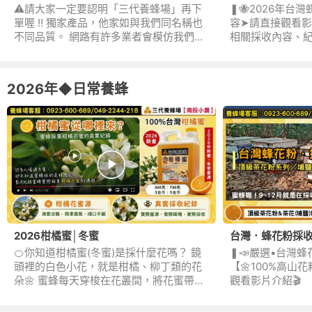
⚠️請大家一定要認明「三代養蜂場」再下
❚🐝2026年台灣
單喔 ‼️ 獨家產品，他家如與我們同名稱也
容➤請直接觀看影片
不同品質。 網路有許多業者會模仿我們，
相關採收內容、紀
用【家人養蜂、台灣蜂農、小農直送、產
銷合作】名義，再以低行情價誤導消費者
(5～7折)販售不實產品，常態性低價(限時
2026年◆日常養蜂
特賣、買X送X)，產品多樣+銷量驚人，商
業性質濃厚，非真蜂農表現。 👉️只是比價
永遠也嘗不到好蜜🍯 👉️老話一句：請相信
一分錢一分貨 ‼️
2026柑橘蜜│冬蜜
台灣．蜂花粉採
🍊你知道柑橘蜜(冬蜜)是採什麼花嗎？ 鏡
❚📣嚴選•台灣蜂
頭裡的白色小花，就是柑橘、柳丁類的花
【🌼100%高山
朵🌼 蜜蜂每天穿梭在花叢間，將花蜜帶回
觀看影片介紹🎬️
蜂巢，經過自然熟成與釀造，最後成為大
家熟悉的柑橘蜜🍯 很多人喝過柑橘蜜（冬