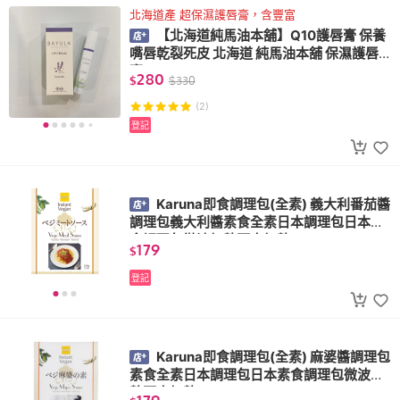
北海道產 超保濕護唇膏，含豐富
【北海道純馬油本舖】Q10護唇膏 保養
嘴唇乾裂死皮 北海道 純馬油本舖 保濕護唇
膏
280
$
$
330
(2)
登記
Karuna即食調理包(全素) 義大利番茄醬
調理包義大利醬素食全素日本調理包日本素
食調理包微波加熱隔水加熱
179
$
登記
Karuna即食調理包(全素) 麻婆醬調理包
素食全素日本調理包日本素食調理包微波加
熱隔水加熱