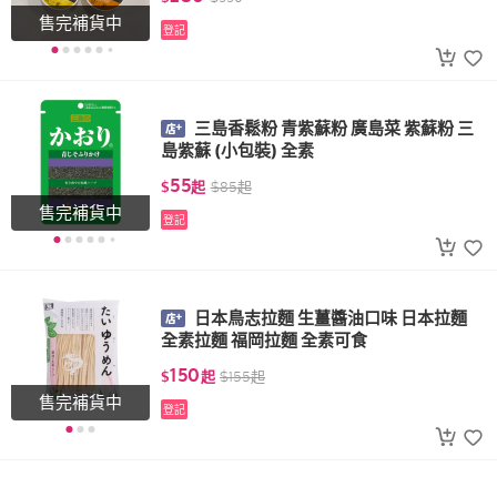
售完補貨中
登記
三島香鬆粉 青紫蘇粉 廣島菜 紫蘇粉 三
島紫蘇 (小包裝) 全素
55
$
起
$
85
起
售完補貨中
登記
日本鳥志拉麵 生薑醬油口味 日本拉麵
全素拉麵 福岡拉麵 全素可食
150
$
起
$
155
起
售完補貨中
登記