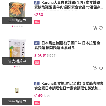
Karuna大豆肉素罐頭(全素) 素食罐頭
素鮪魚罐頭 素牛肉罐頭 素食食品 常溫保存
全素可食 露營登山野餐食品
230
$
售完補貨中
登記
日本鳥志拉麵 柚子鹽口味 日本拉麵 全
素拉麵 福岡拉麵 全素可食
150
$
起
$
155
起
售完補貨中
登記
Karuna即食調理包(全素) 泰式綠咖哩素
食全素日本調理包日本素食調理包微波加熱
隔水加熱
149
$
$
179
售完補貨中
登記