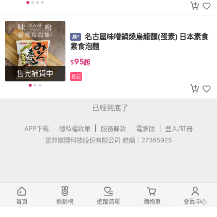
名古屋味噌鍋燒烏龍麵(蛋素) 日本素食
素食泡麵
95
$
起
售完補貨中
登記
已經到底了
APP下載
隱私權政策
服務條款
電腦版
登入/註冊
富邦媒體科技股份有限公司 統編：27365925
首頁
熱銷榜
追蹤清單
購物車
會員中心