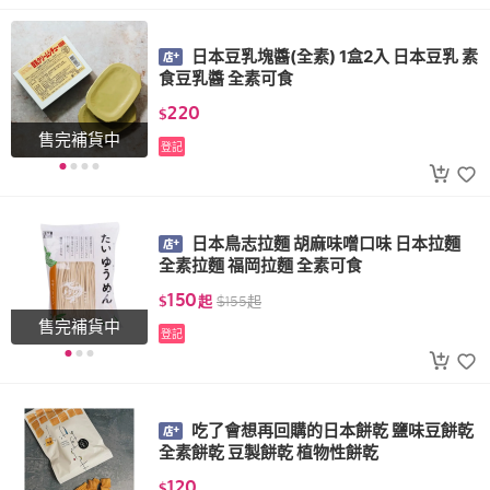
日本豆乳塊醬(全素) 1盒2入 日本豆乳 素
食豆乳醬 全素可食
220
$
售完補貨中
登記
日本鳥志拉麵 胡麻味噌口味 日本拉麵
全素拉麵 福岡拉麵 全素可食
150
$
起
$
155
起
售完補貨中
登記
吃了會想再回購的日本餅乾 鹽味豆餅乾
全素餅乾 豆製餅乾 植物性餅乾
120
$