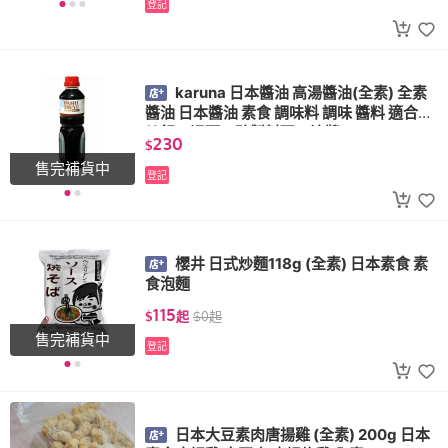
登記
karuna 日本醬油 高湯醬油(全素) 全素
醬油 日本醬油 素食 調味料 調味 醬料 適合煮
炒飯、湯頭、醃製料理、沾醬
230
$
售完補貨中
登記
櫻井 日式炒麵118g (全素) 日本素食 素
食泡麵
115
$
起
$
0
起
售完補貨中
登記
日本大豆素肉唐揚雞 (全素) 200g 日本