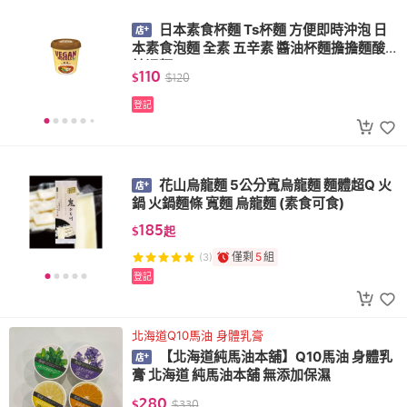
日本素食杯麵 Ts杯麵 方便即時沖泡 日
本素食泡麵 全素 五辛素 醬油杯麵擔擔麵酸
辣湯麵
110
$
$
120
登記
花山烏龍麵 5公分寬烏龍麵 麵體超Q 火
鍋 火鍋麵條 寬麵 烏龍麵 (素食可食)
185
$
起
僅剩
5
組
(3)
登記
北海道Q10馬油 身體乳膏
【北海道純馬油本舖】Q10馬油 身體乳
膏 北海道 純馬油本舖 無添加保濕
280
$
$
330