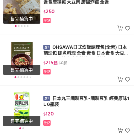
素食唐揚雞 大豆肉 唐揚炸雞 全素
250
$
售完補貨中
登記
OHSAWA日式炊飯調理包(全素) 日本
調理包 即煮料理 全素 素食 日本素食 大豆肉
釜飯口味綜合香菇醬油五目醬油
215
$
起
$
0
起
售完補貨中
登記
日本丸三調製豆乳-調製豆乳 經典原味1
L 6瓶裝
120
$
售完補貨中
登記