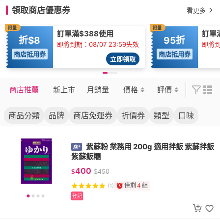
領取商店優惠券
看更多
限量
限量
訂單滿$388使用
訂單滿
折$8
95折
即將到期：08/07 23:59失效
即將到期
商店抵用券
商店抵用券
立即領取
商店推薦
新上市
月銷量
價格
評價
商品分類
品牌
商店免運券
折價券
類型
口味
紫蘇粉 業務用 200g 適用拌飯 紫蘇拌飯
紫蘇飯糰
400
$
$
450
僅剩
4
組
(1)
登記