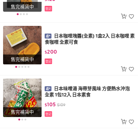
售完補貨中
登記
日本咖哩塊醬(全素) 1盒2入 日本咖哩 素
食咖哩 全素可食
200
$
售完補貨中
登記
日本味噌湯 海帶芽風味 方便熱水沖泡
全素 1包12入 日本素食
105
$
$
109
售完補貨中
登記