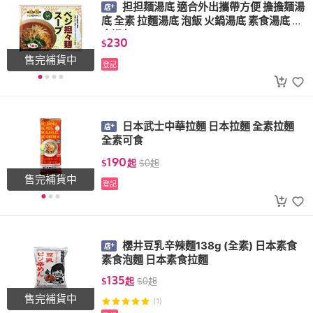
担担麺湯底 適合外出攜帶方便 擔擔麺湯
底 全素 拉麵湯底 泡飯 火鍋湯底 素食湯底 素
食湯包
230
$
售完補貨中
登記
日本武士中華拉麵 日本拉麵 全素拉麵
全素可食
190
$
起
$
0
起
售完補貨中
登記
櫻井豆乳辛辣麵138g (全素) 日本素食
素食泡麵 日本素食拉麵
135
$
起
$
0
起
售完補貨中
(1)