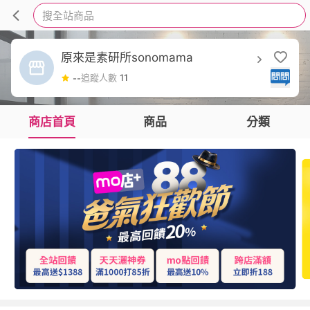
搜全站商品
原來是素研所sonomama
追蹤人數
11
--
商店首頁
商品
分類