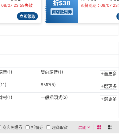
折$38
8/07 23:59失效
即將到期：08/07 23:59失效
商店抵用券
立即領取
立即領取
音(1)
雙向語音(1)
選更多
11)
8MP(5)
選更多
材(1)
一般插頭式(2)
選更多
商店免運券
折價券
超商取貨
展開
0利率
商品有量
有影片