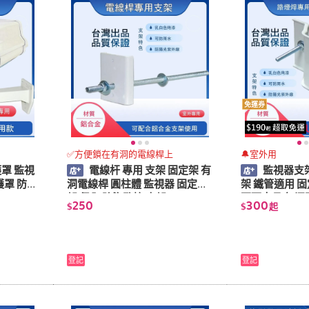
免運券
✅方便鎖在有洞的電線桿上
🔔室外用
護罩 監視
電線杆 專用 支架 固定架 有
監視器支架
護罩 防護
洞電線桿 圓柱體 監視器 固定支
架 鐵管適用 固
架 保全 防盜監控 支架
兩面夾具 無洞
250
300
$
$
起
視器 固定支架
登記
登記