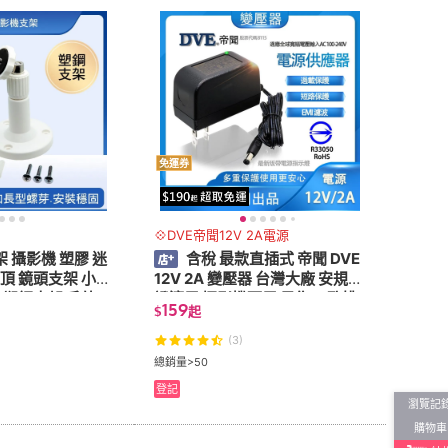
免運券
💠DVE帝聞12V 2A電源
 攝影機 塑膠 迷
含稅 最款直插式 帝聞 DVE
吸頂 鏡頭支架 小支
12V 2A 變壓器 台灣大廠 安規認
架 塑鋼支架 戶外
證適用 攝影機可用 另售10孔排
159
$
起
插
(3)
總銷量>50
登記
瀏覽記
購物車