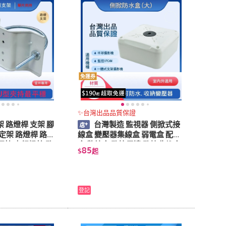
免運券
✨台灣出品品質保證
 路燈桿 支架 腳
台灣製造 監視器 側掀式接
定架 路燈桿 路燈
線盒 變壓器集線盒 弱電盒 配線
圓柱 水銀燈柱 監
盒 整線盒 監控周邊 監控收納盒
85
$
起
 防盜監控
防水盒
登記