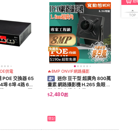
結
TOP
免運券
POE供電
🔥8MP ONVIF網路攝影
 POE 交換器 65
迷你 豆干型 超廣角 800萬
 4埠 6埠 4路 6路
畫素 網路攝影機 H.265 魚眼 微
 Switch 60瓦
型 有聲 內建麥克風 8MP IPCA
2,480
$
起
M ONVIF
登記