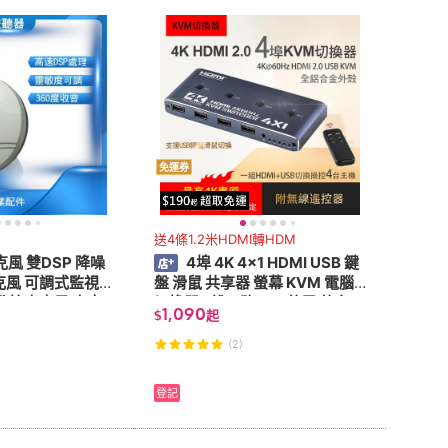
貨到付款
低溫宅配
5
4
及以上
3
及以上
2
及以上
1
及以上
免運券
片
送4條1.2米HDMI轉HDM
風 雙DSP 降噪
4埠 4K 4x1 HDMI USB 鍵
風 可調式監視
盤 滑鼠 共享器 螢幕 KVM 電腦
監控麥克風 麥克
切換器 4進 4路 4口 共用 共享
1,090
$
起
器 監聽器
(2)
登記