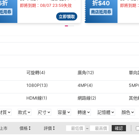
5折
折$40
即將到期：08/07 23:59失效
即將到期：0
抵用券
商店抵用券
立即領取
可旋轉(4)
廣角(12)
單向語
1080P(13)
4MP(4)
5MP(
HDMI線(1)
網路線(2)
其他線
材質
款式
尺寸
容量
轉速
記憶體
顏色
上市
價格
評價
~
確認