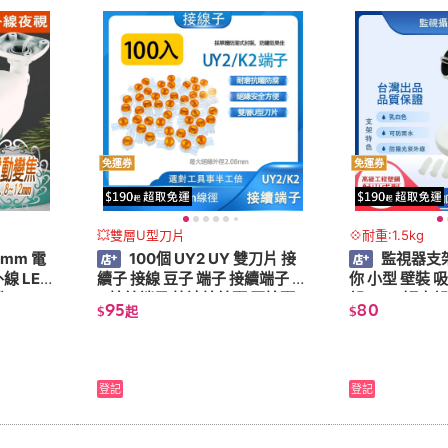
免運券
免運券
💥雙層U型刀片
💠耐重:1.5kg
2mm 電
100個 UY2 UY 雙刀片 接
監視器支架
線 LED
續子 接線 豆子 端子 接續端子 K
你 小型 壁裝 
 5MP
2 接線端子 快速接線頭 壓接頭
架 CCD 短支
95
80
$
起
$
另售UY壓接鉗
室外 監控
登記
登記