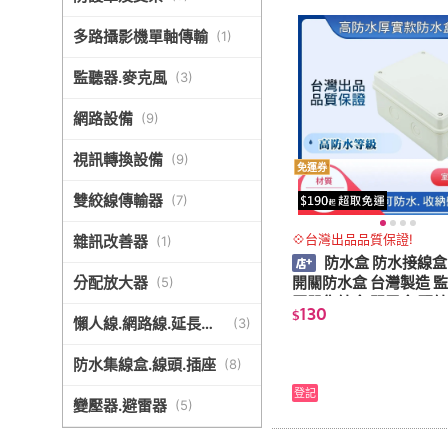
多路攝影機單軸傳輸
(
1
)
監聽器.麥克風
(
3
)
網路設備
(
9
)
視訊轉換設備
(
9
)
免運券
雙絞線傳輸器
(
7
)
💠台灣出品品質保證!
雜訊改善器
(
1
)
防水盒 防水接線盒
開關防水盒 台灣製造 監
分配放大器
(
5
)
壓器集線盒 弱電盒 配線
130
$
周邊 監控防水盒
懶人線.網路線.延長線
(
3
)
等線材
防水集線盒.線頭.插座
(
8
)
登記
變壓器.避雷器
(
5
)