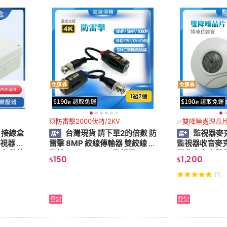
免運券
免運券
💥防雷擊2000伏特/2KV
✅雙降噪處理晶
 接線盒
台灣現貨 請下單2的倍數 防
監視器麥克
視器 變
雷擊 8MP 絞線傳輸器 雙絞線 網
監視器收音麥克
盒 監控
路線 AHD TVI CVI 監視器 1080
器收音麥克風 
150
1,200
$
$
p
風 高靈敏 集音
(1)
登記
登記