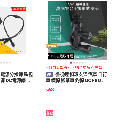
免運券
✅底部U型設計，適合更多的車型
4 電源分接線 監視
後視鏡 扣環支架 汽車 自行
車 橫桿 腳踏車 釣桿 GOPRO 行
2 1轉4 分接線
車記錄器 運動相機 支撐架 後照
68
$
鏡 照後鏡 扣環 支架
登記