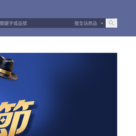
追蹤人數
5
問問回應率
100%
商品數量
73
搜全站商品
商店簡介
退換貨須知