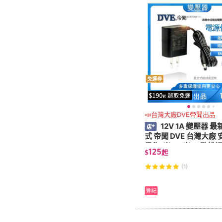
免運券
📣台灣大廠DVE帝聞出品
12V 1A 變壓器 
式 帝聞 DVE 台灣大廠
另售1米 2.7米 10孔排
125
$
起
(1)
登記