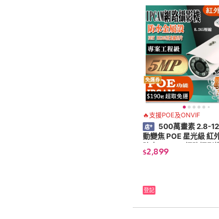
免運券
🔥支援POE及ONVIF
500萬畫素 2.8-1
動變焦 POE 星光級 紅外
防水 IPCAM 網路攝影機
2,899
$
監視器
登記