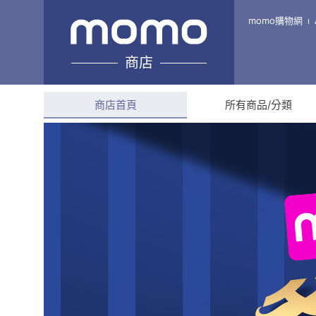
亞霸科技館
momo購物網
商店
綜合評分
5.0
(
45
則評
商店首頁
所有商品/分類