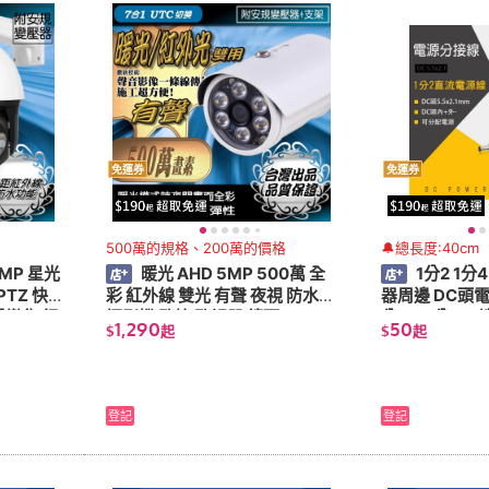
免運券
免運券
500萬的規格、200萬的價格
🔔總長度:40cm
MP 星光
暖光 AHD 5MP 500萬 全
1分2 1分
PTZ 快
彩 紅外線 雙光 有聲 夜視 防水
器周邊 DC頭電源 DC電源線 一
學變焦 紅
攝影機 監控 監視器 鏡頭
分二 一分四 1轉
1,290
50
$
起
$
起
電源分配
登記
登記