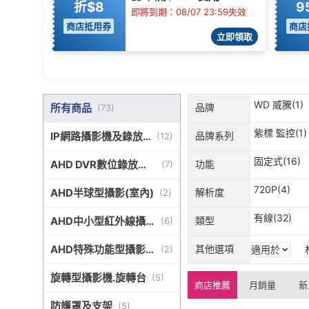
折$8
9
即將到期：08/07 23:59失效
商店抵用券
商店
立即領取
WD 威騰(1)
所有商品
品牌
(
73
)
紫標 監控(1)
IP網路攝影機及錄放
品牌系列
(
12
)
影機
固定式(16)
AHD DVR數位錄放影
功能
(
7
)
機
720P(4)
AHD半球型攝影(室內)
解析度
(
2
)
有線(32)
AHD中小型紅外線攝
類型
(
6
)
影機室外
AHD特殊功能型攝影
其他選項
(
2
)
適用於
機
旋轉型攝影機.旋轉台
(
5
)
商店推薦
月銷量
新
防護罩及支架
(
5
)