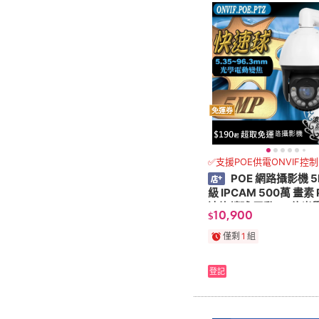
免運券
✅支援POE供電ONVIF控制
POE 網路攝影機 5
級 IPCAM 500萬 畫素 
速旋轉球 電動 30倍光
10,900
$
外線 快速球
僅剩
1
組
登記