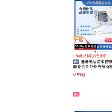
免運券
✨結構:鋁製乳白色烤漆
臺灣出品 防水 防
器 鋁合金 戶外 外殼 保
殼 防水罩 支架
199
$
起
登記