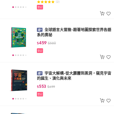
(2)
登記
全球語言大冒險-跟著地圖探索世界各語
系的奧祕
459
$
$
580
登記
宇宙大解構-從大霹靂到黑洞，窺見宇宙
的誕生、演化與未來
553
$
$
699
登記