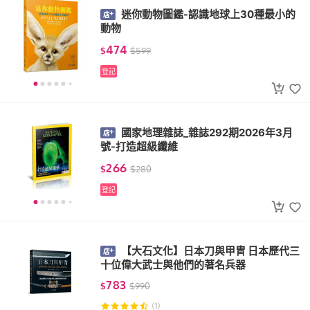
迷你動物圖鑑-認識地球上30種最小的
動物
474
$
$
599
登記
國家地理雜誌_雜誌292期2026年3月
號-打造超級纖維
266
$
$
280
登記
【大石文化】日本刀與甲冑 日本歷代三
十位偉大武士與他們的著名兵器
783
$
$
990
(1)