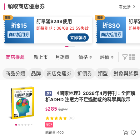
領取商店優惠券
看更多
限量
限量
訂單滿$249使用
訂單
折$15
折$30
即將到期：08/08 23:59失效
即將到
商店抵用券
商店抵用券
立即領取
商店推薦
新上市
月銷量
價格
評價
商品分類
品牌
商店免運券
折價券
類型
對象與族群
《國家地理》2026年4月特刊：全面解
析ADHD 注意力不足過動症的科學與啟示
285
$
$
299
(16)
登記
總銷量>100