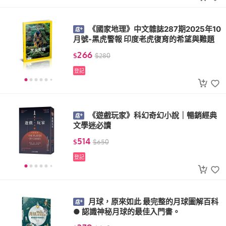
《國家地理》中文雜誌287期2025年10
月號-黑虎警報 印度老虎復育的希望與難題
266
$
$
280
登記
《遊戲玩家》科幻奇幻小說｜暢銷經典
文學迷必讀
514
$
$
650
登記
月球，原來如此 最完整的月球圖解百科
● 認識神秘月球的最佳入門書。