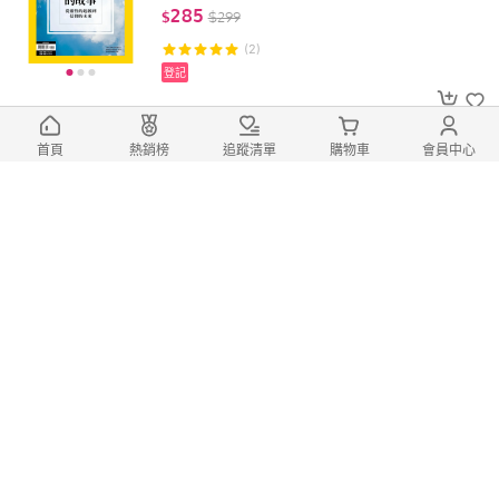
從靈性的起源到信仰的未來
285
$
$
299
(2)
登記
首頁
熱銷榜
追蹤清單
購物車
會員中心
國家地理經典童話：白雪公主_格林兄弟
The Brothers Grimm_大石商城 國家地理
350
$
$
500
僅剩
5
組
登記
國家地理經典童話：木偶奇遇記_卡洛‧
柯洛迪_大石商城 國家地理
350
$
$
500
僅剩
5
組
登記