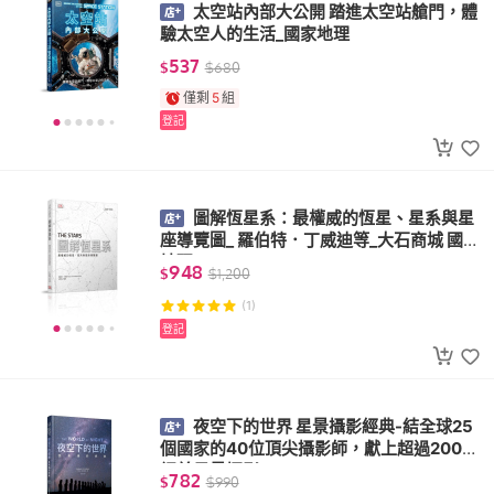
太空站內部大公開 踏進太空站艙門，體
驗太空人的生活_國家地理
537
$
$
680
僅剩
5
組
登記
圖解恆星系：最權威的恆星、星系與星
座導覽圖_ 羅伯特．丁威迪等_大石商城 國家
地理
948
$
$
1,200
(1)
登記
夜空下的世界 星景攝影經典-結全球25
個國家的40位頂尖攝影師，獻上超過200張
絕美星景攝影
782
$
$
990