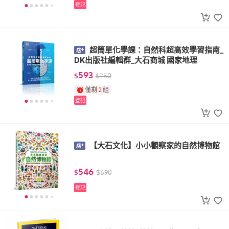
登記
超簡單化學課：自然科超高效學習指南_
DK出版社編輯群_大石商城 國家地理
593
$
$
750
僅剩
2
組
登記
【大石文化】小小觀察家的自然博物館
546
$
$
690
登記