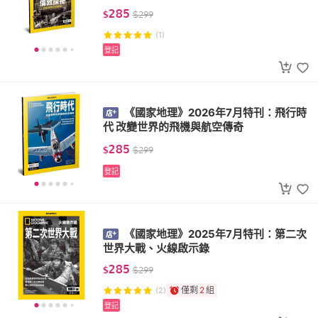
285
$
$
299
(1)
登記
《國家地理》2026年7月特刊：飛行時
代 改變世界的飛機與航空傳奇
285
$
$
299
登記
《國家地理》2025年7月特刊：第二次
世界大戰、火線啟示錄
285
$
$
299
僅剩
2
組
(2)
登記