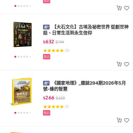
登記
【大石文化】古埃及祕密世界 從創世神
話、日常生活到永生信仰
632
$
$
799
(2)
登記
《國家地理》_雜誌294期2026年5月
號-蜂的智慧
266
$
$
280
(1)
登記