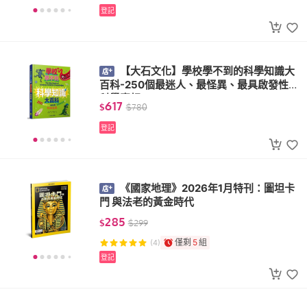
登記
【大石文化】學校學不到的科學知識大
百科-250個最迷人、最怪異、最具啟發性的
科學真相
617
$
$
780
登記
《國家地理》2026年1月特刊：圖坦卡
門 與法老的黃金時代
285
$
$
299
僅剩
5
組
(4)
登記