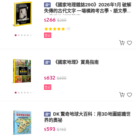
《國家地理雜誌290》2026年1月 破解
失傳的古代文字 一場橫跨考古學、語文學與
AI應用的解碼競賽
266
$
$
280
(1)
登記
《國家地理》賞鳥指南
632
$
$
800
登記
DK 驚奇地球大百科：用3D地圖認識世
界的奧祕
593
$
$
750