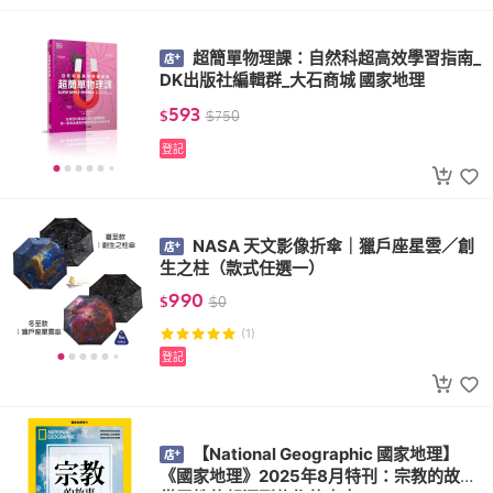
超簡單物理課：自然科超高效學習指南_
DK出版社編輯群_大石商城 國家地理
593
$
$
750
登記
NASA 天文影像折傘｜獵戶座星雲／創
生之柱（款式任選一）
990
$
$
0
(1)
登記
【National Geographic 國家地理】
《國家地理》2025年8月特刊：宗教的故事