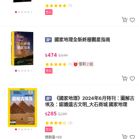
(1)
登記
國家地理全新終極觀星指南
474
$
$
599
僅剩
2
組
(1)
登記
《國家地理》2024年6月特刊：圖解古
埃及：認識遠古文明_大石商城 國家地理
285
$
$
299
(3)
登記
總銷量>50