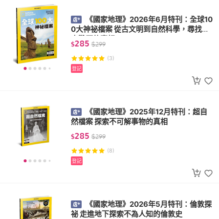
《國家地理》2026年6月特刊：全球10
0大神祕檔案 從古文明到自然科學，尋找千
古難題的真相
285
$
$
299
(3)
登記
《國家地理》2025年12月特刊：超自
然檔案 探索不可解事物的真相
285
$
$
299
(8)
登記
《國家地理》2026年5月特刊：倫敦探
祕 走進地下探索不為人知的倫敦史