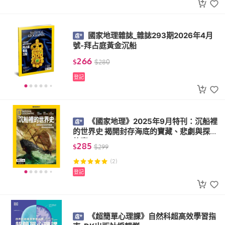
國家地理雜誌_雜誌293期2026年4月
號-拜占庭黃金沉船
266
$
$
280
登記
《國家地理》2025年9月特刊：沉船裡
的世界史 揭開封存海底的寶藏、悲劇與探險
故事
285
$
$
299
(2)
登記
《超簡單心理課》自然科超高效學習指