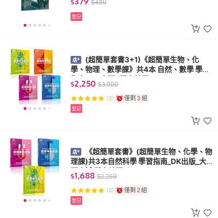
379
$
$
480
登記
(超簡單套書3+1)《超簡單生物、化
學、物理、數學課》共4本 自然、數學 學習
指南 _DK出版_ 國家地理
2,250
$
$
3,000
僅剩
3
組
(3)
登記
《超簡單套書》(超簡單生物、化學、物
理課)共3本自然科學 學習指南_DK出版_大
石商城 國家地理
1,688
$
$
2,250
僅剩
2
組
(3)
登記