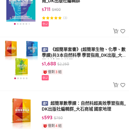
南_DK出版社編輯群
711
$
$
900
(3)
登記
《超簡單套書》(超簡單生物、化學、數
學課)共3本自然科學 學習指南_DK出版_大
石商城 國家地理
1,688
$
$
2,250
僅剩
3
組
登記
超簡單數學課：自然科超高效學習指南_
DK出版社編輯群_大石商城 國家地理
593
$
$
750
僅剩
4
組