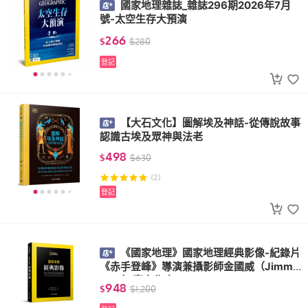
國家地理雜誌_雜誌296期2026年7月
號-太空生存大預演
266
$
$
280
登記
【大石文化】圖解埃及神話-從傳說故事
認識古埃及眾神與法老
498
$
$
630
(2)
登記
《國家地理》國家地理經典影像-紀錄片
《赤手登峰》導演兼攝影師金國威（Jimmy
Chin）專文作序
948
$
$
1,200