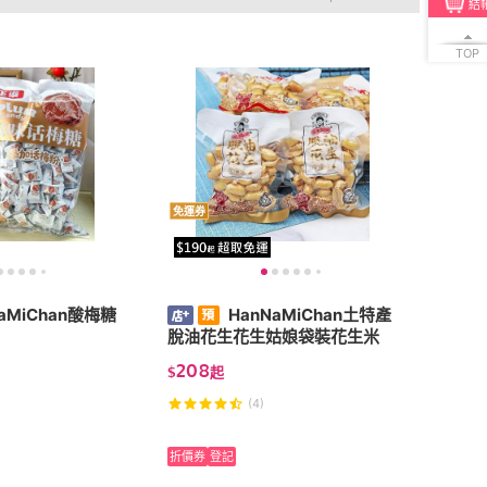
結
0利率
商品有量
有影片
貨到付款
低溫宅配
5
TOP
4
及以上
3
及以上
2
及以上
1
及以上
免運券
aMiChan酸梅糖
HanNaMiChan土特產
脫油花生花生姑娘袋裝花生米
208
$
起
(4)
折價券
登記