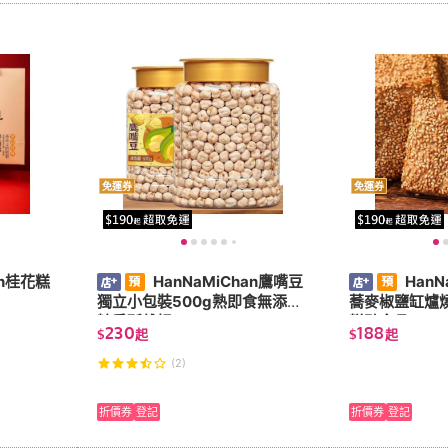
免運券
免運券
an桂花糕
HanNaMiChan鷹嘴豆
HanN
獨立小包裝500g熟即食無添加
蕎麥椒鹽缸爐
糖香酥雜糧
糕點食品
230
188
$
起
$
起
(2)
折價券
登記
折價券
登記