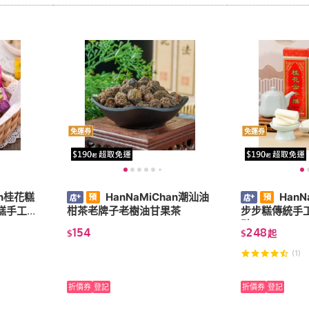
免運券
免運券
an桂花糕
HanNaMiChan潮汕油
HanN
糕手工糕
柑茶老牌子老樹油甘果茶
步步糕傳統手
點
154
248
$
$
起
(1)
折價券
登記
折價券
登記