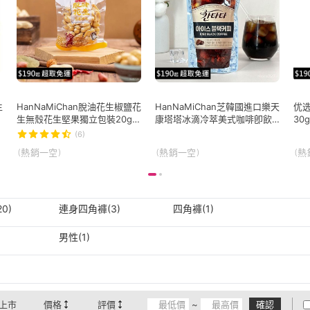
生
HanNaMiChan脫油花生椒鹽花
HanNaMiChan芝韓國進口樂天
优
生無殼花生堅果獨立包裝20g藤
康塔塔冰滴冷萃美式咖啡卽飲
30
椒味五香花生椒鹽味小零食花
榛子香草焦糖飲品黑咖啡
(6)
生下酒菜
(熱銷一空)
(熱銷一空)
(熱
0)
連身四角褲(3)
四角褲(1)
男性(1)
上市
價格
評價
~
確認