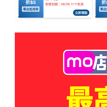
折$5
折
即將到期：08/08 11:11失效
單店抵用券
單店
立即領取