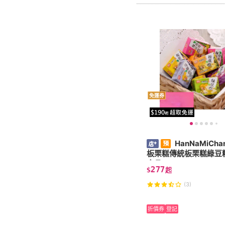
免運券
HanNaMiCh
板栗糕傳統板栗糕綠豆
食品
277
$
起
(3)
折價券
登記