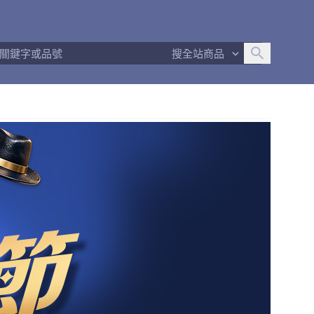
追蹤人數
32
問問回應率
100%
商品數量
357
搜全站商品
商店簡介
退換貨須知