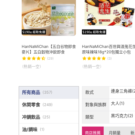
HanNaMiChan【五白谷物即食
HanNaMiChan百世興酒鬼花
麥片】五白穀物沖飲即食
原味辣味18g*20包獨立小包
(29)
(3)
(熱銷一空)
(熱銷一空)
連身三角褲(2
所有商品
款式
(
357
)
大人(1)
休閑零食
對象與族群
(
249
)
黑巧克力(2)
冲調飲品
類型
(
25
)
油/調味
(
1
)
商店推薦
月銷量
新