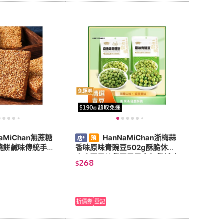
免運券
aMiChan無蔗糖
HanNaMiChan浙梅蒜
燒餅鹹味傳統手工
香味原味青豌豆502g酥脆休閒
小吃堅果炒貨堅果零食年貨鹹味
268
$
折價券
登記