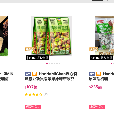
免運券
免運券
n【IMIN
HanNaMiChan綠心特
HanN
硬糖清涼
產蠶豆新貨翡翠綠原味帶殼芥末
原味話梅糖
香酥炒貨零食
107
235
$
起
$
起
(10)
折價券
登記
折價券
登記