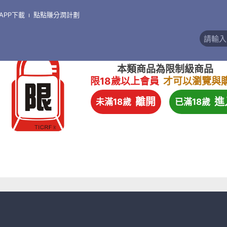
APP下載
點點賺分潤計劃
本類商品為限制級商品
限18歲以上會員
才可以瀏覽與
離開
進
未滿18歲
已滿18歲