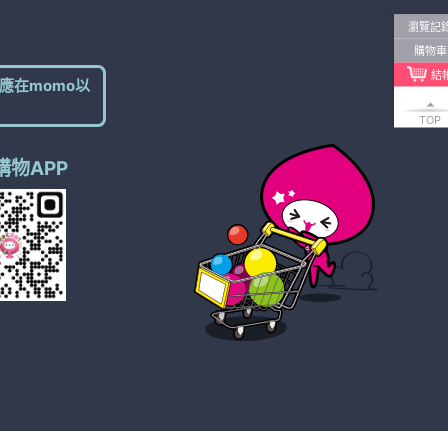
瀏覽記
購物車
結
應在momo以
TOP
購物APP