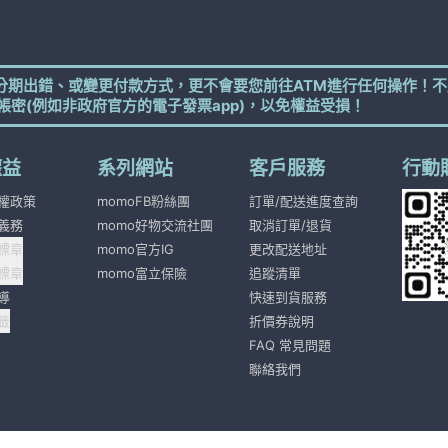
分期出錯、或變更付款方式，更不會要您前往ATM進行任何操作！不
帳密(例如非政府官方的電子發票app)，以免權益受損！
權益
系列網站
客戶服務
行動
權政策
momoFB粉絲團
訂單/配送進度查詢
義務
momo好物交流社團
取消訂單/退貨
標章
momo官方IG
更改配送地址
標章
momo富立保險
追蹤清單
導
快速到貨服務
籤
折價券說明
FAQ 常見問題
聯絡我們