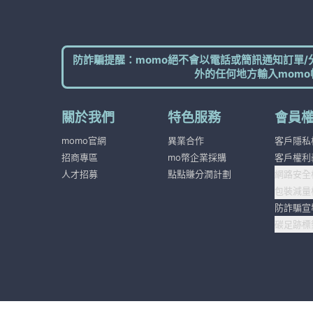
防詐騙提醒：momo絕不會以電話或簡訊通知訂單/
外的任何地方輸入momo
關於我們
特色服務
會員
momo官網
異業合作
客戶隱私
招商專區
mo幣企業採購
客戶權利
人才招募
點點賺分潤計劃
網路安全
包裝減量
防詐騙宣
碳足跡標