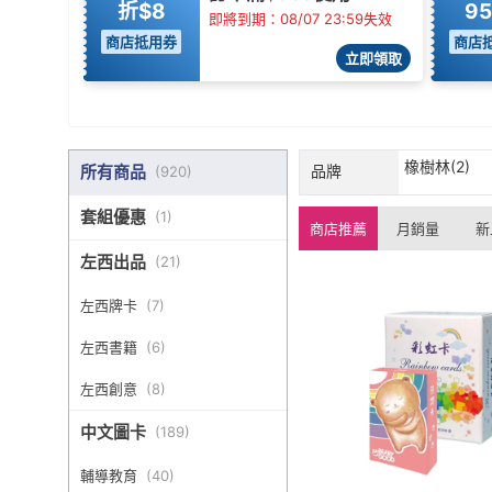
折$8
9
即將到期：08/07 23:59失效
商店抵用券
商店
立即領取
橡樹林(2)
所有商品
品牌
(
920
)
套組優惠
(
1
)
商店推薦
月銷量
新
左西出品
(
21
)
左西牌卡
(
7
)
左西書籍
(
6
)
左西創意
(
8
)
中文圖卡
(
189
)
輔導教育
(
40
)