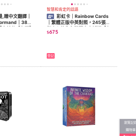
智慧和肯定的話語
曼,贈中文翻譯｜
彩虹卡｜Rainbow Cards
enormand｜38張
｜䌓體正版中英對照，245張鼓
圖文並茂【左西】
舞人心的雋永智慧肯定話語【左
675
$
西】
登記
瀏覽記
購物車