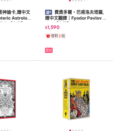
術神諭卡,贈中文
費奧多爾・巴甫洛夫塔羅,
eric Astrology
贈中文翻譯｜Fyodor Pavlov T
1張牌卡【左西】
arot【左西】
1,590
$
僅剩
3
組
登記