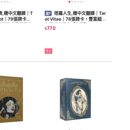
牌,贈中文翻譯｜T
塔羅人生,贈中文翻譯｜Tar
Tarot｜79張牌卡，
ot Vitae｜78張牌卡，豐富細節
框架的自我發現之
和現代化配色【左西】
770
$
登記