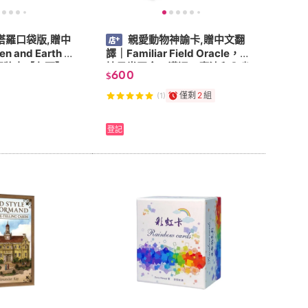
塔羅口袋版,贈中
親愛動物神諭卡,贈中文翻
 and Earth Ta
譯｜Familiar Field Oracle，支
78張牌卡【左西】
持日常正念、溝通、魔法和內省
600
$
實踐【左西】
僅剩
2
組
(1)
登記