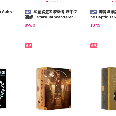
Suits
星塵漫遊者塔羅牌,贈中文
觸覺塔羅
翻譯｜Stardust Wanderer Tar
he Haptic 
ot｜充滿夢幻色彩的珠寶色調藝
基礎象徵靈活
960
845
$
$
術作品【左西】
旅【左西】
登記
登記