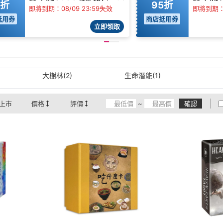
5折
95折
即將到期：08/09 23:59失效
即將到期：0
抵用券
商店抵用券
立即領取
大樹林(2)
生命潛能(1)
上市
價格
評價
~
確認