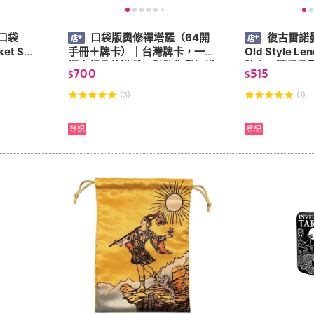
口袋
口袋版奧修禪塔羅（64開
復古雷諾
t Swi
手冊＋牌卡）｜台灣牌卡，一個
Old Style L
ot Deck
禪宗超凡的遊戲，幫助你覺知當
牌卡，精緻且
700
515
$
$
下【左西】
(3)
(1)
登記
登記