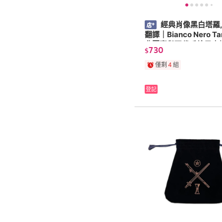
經典肖像黑白塔羅
翻譯｜Bianco Nero T
典圖案與現代手繪墨水
730
$
一體【左西】
僅剩
4
組
登記