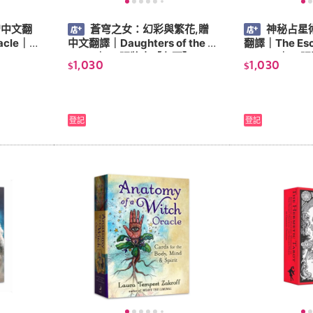
贈中文翻
蒼穹之女：幻彩與繁花,贈
神秘占星
acle｜7
中文翻譯｜Daughters of the A
翻譯｜The Esot
ether｜49張牌卡【左西】
Oracle｜5
1,030
1,030
$
$
登記
登記