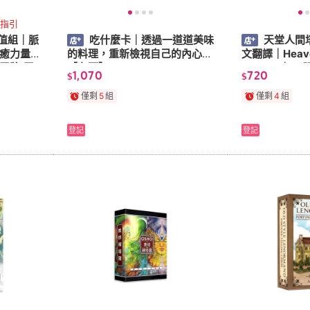
指引
值組｜脈
吃什麼卡｜透過一道道美味
天堂人間
癒力量,
的料理，重新檢視自己的內心
文翻譯｜Heaven
羅牌,天
【左西】
rot Mini｜
1,070
720
$
$
OH卡
僅剩
5
組
僅剩
4
組
登記
登記