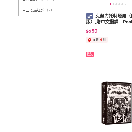
瑞士塔羅狂熱
(
2
)
克勞力托特塔羅（
版）,贈中文翻譯｜Pocke
ss Crowley Thoth Tar
650
$
【左西】
僅剩
4
組
登記