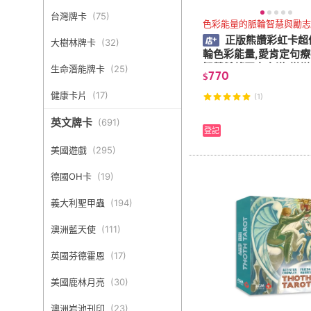
台灣牌卡
(
75
)
色彩能量的脈輪智慧與勵志
正版熊讚彩虹卡超
大樹林牌卡
(
32
)
輪色彩能量,愛肯定句療
智慧希望正向充滿,搭塔
生命潛能牌卡
(
25
)
770
$
使回應占卜,指引神諭卡
【左西】
健康卡片
(
17
)
(1)
英文牌卡
(
691
)
登記
美國遊戲
(
295
)
德國OH卡
(
19
)
義大利聖甲蟲
(
194
)
澳洲藍天使
(
111
)
英國芬德霍恩
(
17
)
美國鹿林月亮
(
30
)
澳洲岩池刊印
(
23
)