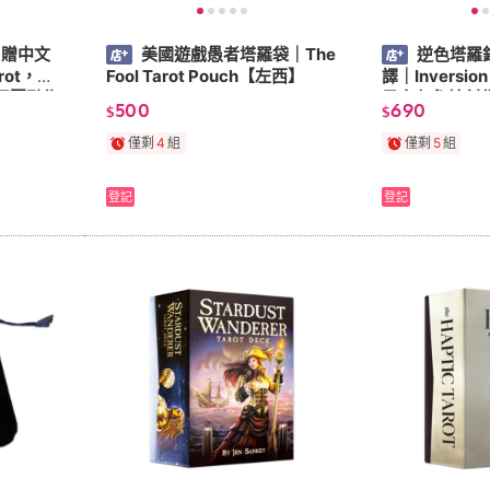
,贈中文
美國遊戲愚者塔羅袋｜The
逆色塔羅
arot，經
Fool Tarot Pouch【左西】
譯｜Inversion
插圖融為
黑白色負片創作
500
690
$
$
遊戲發行【左
僅剩
4
組
僅剩
5
組
登記
登記