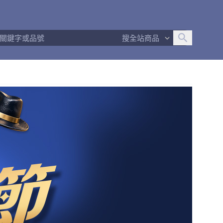
追蹤人數
47
問問回應率
100%
商品數量
920
搜全站商品
商店簡介
退換貨須知