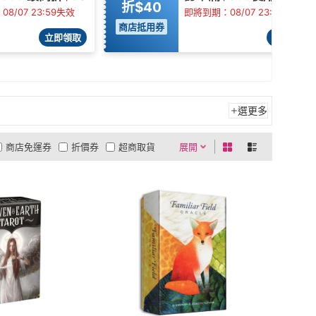
折$40
8/07 23:59失效
即將到期：08/07 23:59失效
商店抵用券
立即領取
立即領取
選更多
商店免運券
折價券
超商取貨
展開
0利率
商品有量
有影片
貨到付款
低溫宅配
5
4
及以上
3
及以上
2
及以上
1
及以上