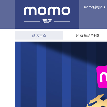
左西心創藝MOMO購物站
momo購物網
商店
綜合評分
4.9
(
77
則評價
商店首頁
所有商品/分類