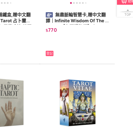
結
錫鐵盒,贈中文翻
無盡脈輪智慧卡,贈中文翻
TOP
 Tarot 占卜靈感,
譯｜Infinite Wisdom Of The C
,馬賽系統,美國
hakras【左西購物網】｜
770
$
西】
登記