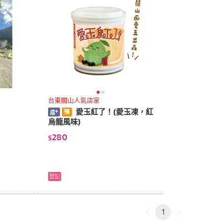
台東關山人氣店家
愛玉紅了！(愛玉凍，紅
烏龍風味)
280
$
登記
1