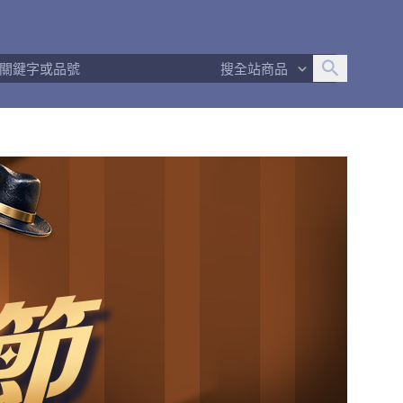
追蹤人數
1
問問回應率
100%
商品數量
2
搜全站商品
商店簡介
退換貨須知