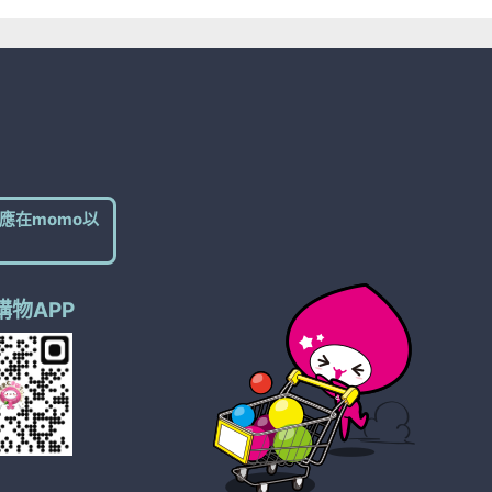
應在momo以
購物APP