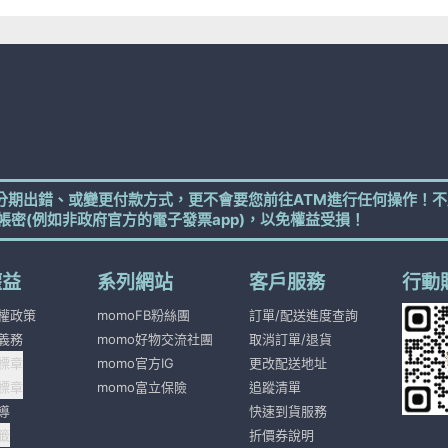
分期出錯、或變更付款方式，更不會要您前往ATM進行任何操作！不
帳密(例如非政府官方的電子發票app)，以免權益受損！
權益
系列網站
客戶服務
行動
權政策
momoFB粉絲團
訂單/配送進度查詢
義務
momo好物交流社團
取消訂單/退貨
標章
momo官方IG
更改配送地址
標章
momo富立保險
追蹤清單
導
快速到貨服務
籤
折價券說明