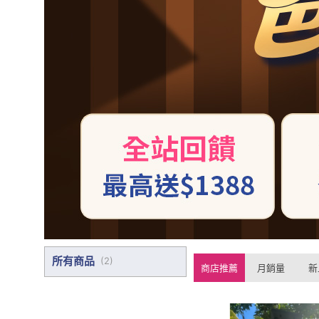
所有商品
(
2
)
商店推薦
月銷量
新