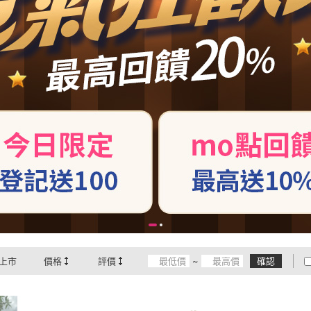
上市
價格
評價
~
確認