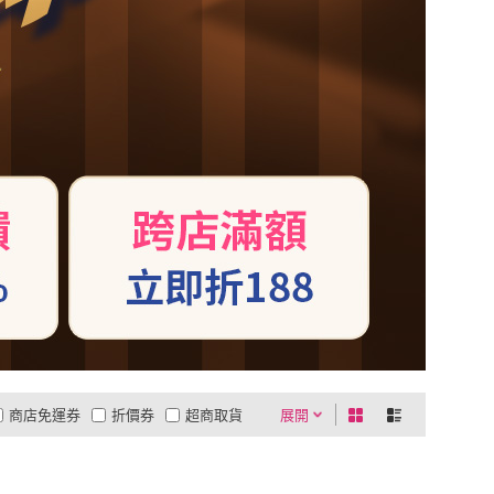
商店免運券
折價券
超商取貨
展開
0利率
商品有量
有影片
貨到付款
低溫宅配
5
4
及以上
3
及以上