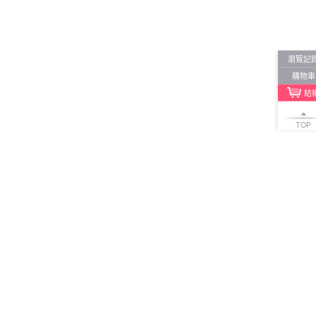
2
及以上
1
及以上
瀏覽記
購物車
結
TOP