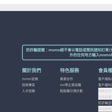
防詐騙提醒：momo絕不會以電話或簡訊通知訂單/
外的任何地方輸入momo
關於我們
特色服務
會員
momo官網
異業合作
客戶隱私
招商專區
mo幣企業採購
客戶權利
人才招募
點點賺分潤計劃
網路安全
包裝減量
防詐騙宣
碳足跡標