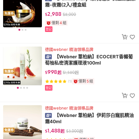
霜-夜霜(2入/禮盒組
2,988
免運券
$
$
8,000
僅剩
4
組
登記
德國webner 精油領導品牌
【Webner 葦柏納】ECOCERT香櫞葡
萄柚私密清潔護理液100ml
998
免運券
$
起
$
1,580
起
僅剩
5
組
(1)
登記
德國webner 精油領導品牌
【Webner 葦柏納】伊莉莎白寵肌精油
霜40ml
1,488
免運券
$
起
$
3,000
起