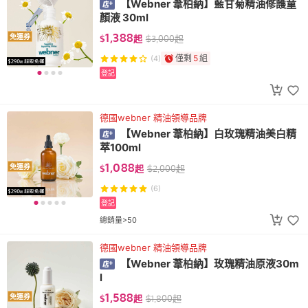
【Webner 葦柏納】藍甘菊精油修護童
顏液 30ml
1,388
免運券
$
起
$
3,000
起
僅剩
5
組
(4)
登記
德國webner 精油領導品牌
【Webner 葦柏納】白玫瑰精油美白精
萃100ml
1,088
免運券
$
起
$
2,000
起
(6)
登記
總銷量>50
德國webner 精油領導品牌
【Webner 葦柏納】玫瑰精油原液30m
l
1,588
免運券
$
起
$
1,800
起