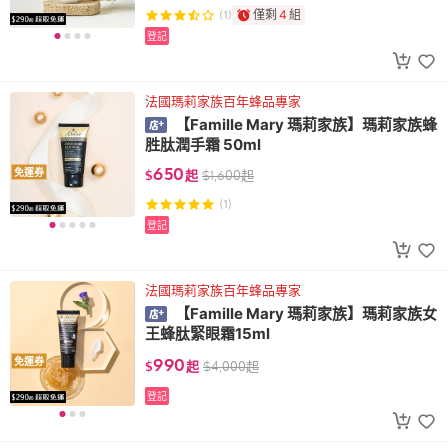
僅剩
4
組
(1)
登記
法國瑪莉家族百年蜂品專家
【Famille Mary 瑪莉家族】瑪莉家族蜂
胜肽潤手霜 50ml
650
免運券
$
起
$
1,600
起
(1)
登記
法國瑪莉家族百年蜂品專家
【Famille Mary 瑪莉家族】瑪莉家族女
王蜂肽緊眼霜15ml
990
免運券
$
起
$
4,000
起
登記