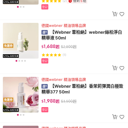
僅剩
5
組
(2)
登記
德國webner 精油領導品牌
【Webner 葦柏納】webner絲柏淨白
精華液 50ml
1,688
免運券
$
起
$
2,800
起
(1)
登記
德國webner 精油領導品牌
【Webner 葦柏納】香茉莉彈潤白極致
精華377 50ml
1,988
免運券
$
起
$
3,500
起
登記