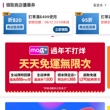
領取商店優惠券
看更多
限量
限量
訂單滿$499使用
訂單滿
折$20
95折
即將到期：08/12 23:59失效
即將到期
商店抵用券
商店抵用券
立即領取