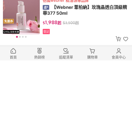
德國webner 精油領導品牌
【Webner 葦柏納】玫瑰晶透白頂級精
華377 50ml
1,988
免運券
$
起
$
3,500
起
登記
德國webner 精油領導品牌
【Webner 葦柏納】太陽之手活絡黑雲
首頁
熱銷榜
追蹤清單
購物車
會員中心
杉精華油10ml
1,088
免運券
$
$
2,500
登記
德國webner 精油領導品牌
【Webner 葦柏納】溫感香水樹公主精
華油30ml
858
免運券
$
起
$
1,100
起