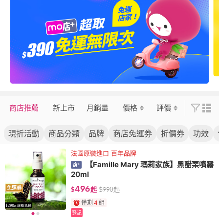
商店推薦
新上市
月銷量
價格
評價
現折活動
商品分類
品牌
商店免運券
折價券
功效
法國原裝進口 百年品牌
【Famille Mary 瑪莉家族】黑醋栗噴霧
20ml
496
免運券
$
起
$
990
起
僅剩
4
組
登記