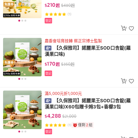
210
免運券
$
起
$
480
起
(1)
登記
農委會培育技轉 蔡正宗博士監製
【久保雅司】諾麗果王SOD口含錠(羅
漢果口味)
170
免運券
$
起
$
350
起
登記
滿5,000元折1,000元
【久保雅司】諾麗果王SOD口含錠(羅
漢果口味)X60包贈卡姆3包+香檬3包
4,288
$
$
21,000
僅剩
2
組
(1)
登記