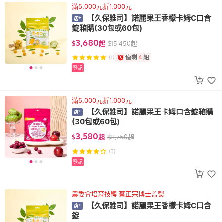
滿5,000元折1,000元
【久保雅司】諾麗果王香檬卡姆C口含
錠箱購(30包或60包)
3,680
$
起
$
15,450
起
僅剩
4
組
(1)
登記
滿5,000元折1,000元
【久保雅司】諾麗果王卡姆口含錠箱購
(30包或60包)
3,580
$
起
$
11,750
起
(5)
登記
農委會培育技轉 蔡正宗博士監製
【久保雅司】諾麗果王香檬卡姆C口含
錠