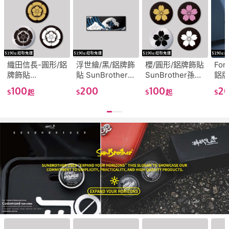
織田信長-圓形/鋁
浮世繪/黑/鋁牌飾
櫻/圓形/鋁牌飾貼
For
牌飾貼
貼 SunBrother孫
SunBrother孫氏
鋁
SunBrother孫氏
氏兄弟 金屬質感
兄弟 金屬質感 防
Sun
100
200
100
2
$
起
$
$
起
$
兄弟 金屬質感 防
防水 鋁牌 車貼
水 鋁牌 車貼
兄弟
水 鋁牌 車貼
水 