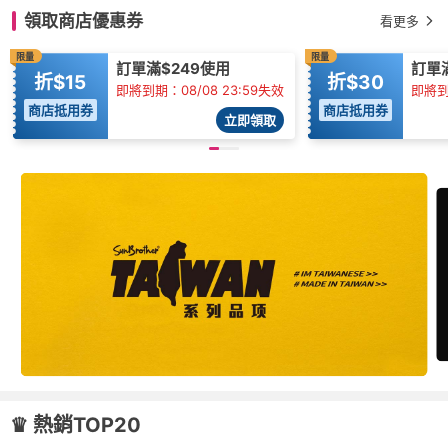
領取商店優惠券
看更多
限量
限量
訂單滿$249使用
訂單
折$15
折$30
即將到期：08/08 23:59失效
即將到
商店抵用券
商店抵用券
立即領取
♛ 熱銷TOP20