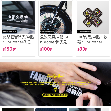
悠閒露營時光/車貼
急速惡魔/車貼 Su
OK蹦/黑/車貼、軟
SunBrother孫氏
nBrother孫氏兄弟
磁 SunBrother孫
兄弟 3M 反光貼紙
3M 反光貼紙 防水
氏兄弟 3M 反光貼
150
100
80
$
起
$
起
$
起
防水貼紙 車貼貼紙
貼紙 車貼貼紙
紙 防水貼紙 車貼
貼紙 軟性磁貼