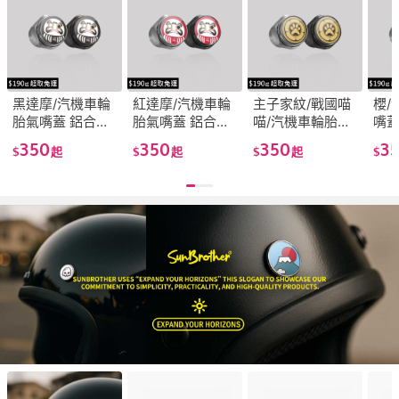
黑達摩/汽機車輪
紅達摩/汽機車輪
主子家紋/戰國喵
櫻/
胎氣嘴蓋 鋁合金
胎氣嘴蓋 鋁合金
喵/汽機車輪胎氣
嘴蓋
氣嘴頭 輪胎風嘴
氣嘴頭 輪胎風嘴
嘴蓋 鋁合金 氣嘴
頭 
350
350
350
3
$
起
$
起
$
起
$
汽嘴蓋 汽嘴帽
汽嘴蓋 汽嘴帽
頭 輪胎風嘴 汽嘴
蓋 
SunBrother孫氏
SunBrother孫氏
蓋 汽嘴帽
Sun
兄弟
兄弟
SunBrother孫氏
兄
兄弟