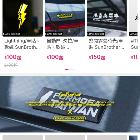
Lightning/車貼、
自動門-勿拉/車
悠閒露營時光/車
#T
軟磁 SunBrother
貼、軟磁
貼 SunBrother孫
Sun
孫氏兄弟 3M 反
SunBrother孫氏
氏兄弟 3M 反光
兄弟
100
100
150
1
$
起
$
起
$
起
$
光貼紙 防水貼紙
兄弟 3M 反光貼
貼紙 防水貼紙 車
紙 
$
100
起
車貼貼紙 軟性磁
紙 防水貼紙 車貼
貼貼紙
貼
貼
貼紙 軟性磁貼