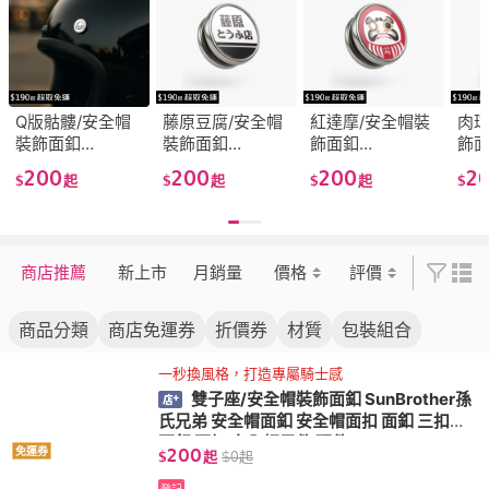
Q版骷髏/安全帽
藤原豆腐/安全帽
紅達摩/安全帽裝
肉球
裝飾面釦
裝飾面釦
飾面釦
飾
SunBrother孫氏
SunBrother孫氏
SunBrother孫氏
Sun
200
200
200
2
$
起
$
起
$
起
$
兄弟 安全帽面釦
兄弟 安全帽面釦
兄弟 安全帽面釦
兄弟
安全帽面扣 面釦
安全帽面扣 面釦
安全帽面扣 面釦
安全
三扣式面釦 面扣
三扣式面釦 面扣
三扣式面釦 面扣
三扣
安全帽零件 配件
安全帽零件 配件
安全帽零件 配件
安全
商店推薦
新上市
月銷量
價格
評價
商品分類
商店免運券
折價券
材質
包裝組合
一秒換風格，打造專屬騎士感
雙子座/安全帽裝飾面釦 SunBrother孫
氏兄弟 安全帽面釦 安全帽面扣 面釦 三扣式
面釦 面扣 安全帽零件 配件
200
免運券
$
起
$
0
起