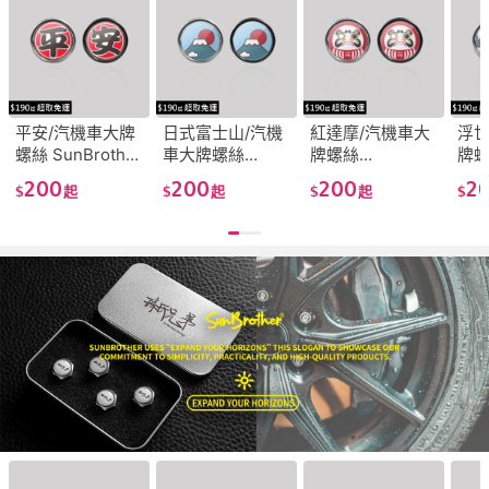
平安/汽機車大牌
日式富士山/汽機
紅達摩/汽機車大
浮世
螺絲 SunBrother
車大牌螺絲
牌螺絲
牌
孫氏兄弟
SunBrother孫氏
SunBrother孫氏
Sun
200
200
200
2
$
起
$
起
$
起
$
兄弟
兄弟
兄