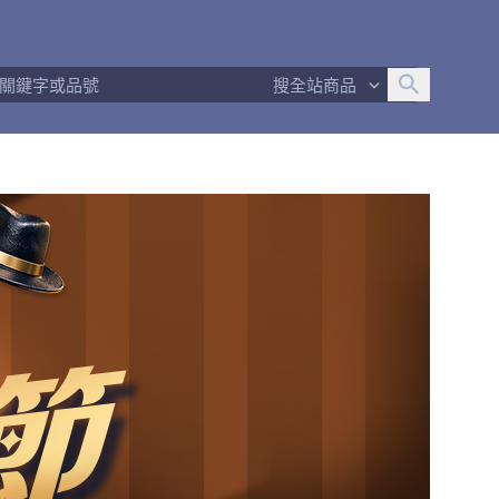
追蹤人數
1
問問回應率
100%
商品數量
116
搜全站商品
商店簡介
退換貨須知