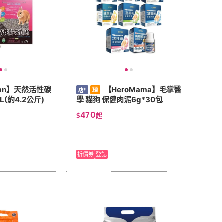
kan】天然活性碳
【HeroMama】毛掌醫
(約4.2公斤)
學 貓狗 保健肉泥6g*30包
470
$
起
折價券
登記