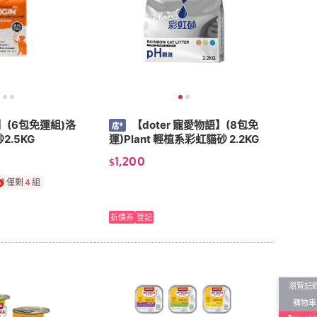
N】(6包免運組)洛
【doter 寵愛物語】(8包免
.5KG
運)Plant 輕植系彩虹貓砂 2.2KG
1,200
$
僅剩
4
組
折價券
登記
瀏覽記
購物車