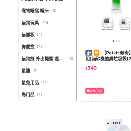
寵物睡窩.睡床
(
8
)
貓狗玩具
(
10
)
貓抓板
(
2
)
狗便盆
(
3
)
【Petkit 佩奇
組)貓砂機抽繩垃圾袋(2
貓狗籠.外出提籃.運輸
(
3
)
籠
340
$
鼠籠
(
2
)
鼠兔用品
(
17
)
折價券
登記
鳥用品
(
3
)