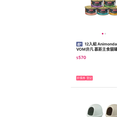
12入組 Animon
VOM非凡 慕斯主食貓罐
570
$
折價券
登記