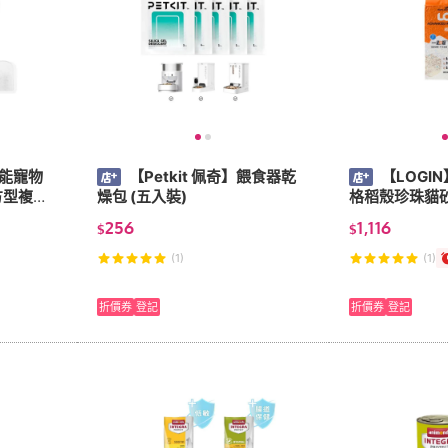
智能寵物
【Petkit 佩奇】餵食器乾
【LOGI
燥包 (五入裝)
格稻殼珍珠貓砂2
256
1,116
$
$
(1)
(1)
折價券
登記
折價券
登記