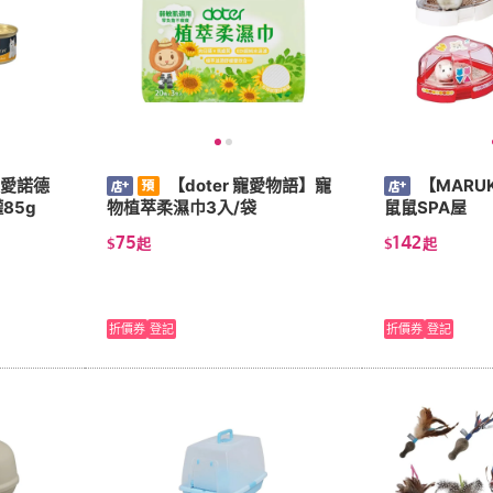
da愛諾德
【doter 寵愛物語】寵
【MARU
85g
物植萃柔濕巾3入/袋
鼠鼠SPA屋
75
142
$
起
$
起
折價券
登記
折價券
登記