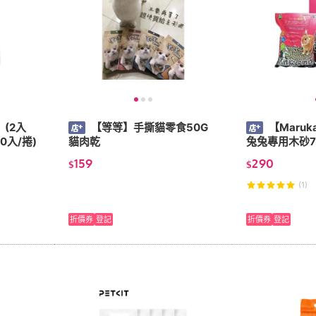
】(2入
【等等】手撕貓零食50G
【Maru
0入/捲)
貓肉乾
兔兔專用木砂7L
159
290
$
$
(1)
折價券
登記
折價券
登記