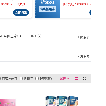
折$30
8/09 23:59失效
即將到期：08/08 23:59失效
商店抵用券
立即領取
立即領取
AL 法國皇家(1)
IRIS(7)
選更多
選更多
商店免運券
折價券
超商取貨
展開
0利率
商品有量
有影片
貨到付款
低溫宅配
5
4
及以上
3
及以上
2
及以上
1
及以上