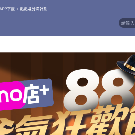
APP下載
點點賺分潤計劃
)