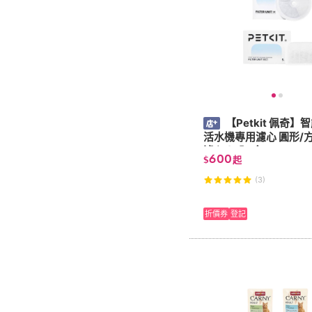
【Petkit 佩奇】
活水機專用濾心 圓形/方型複合
濾心 (5入/盒)
600
$
起
(3)
折價券
登記