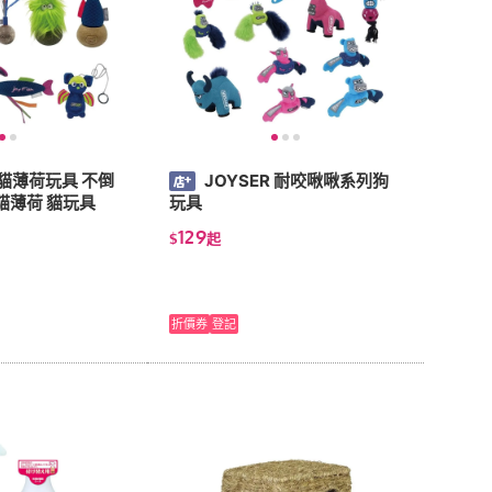
R 貓薄荷玩具 不倒
JOYSER 耐咬啾啾系列狗
貓薄荷 貓玩具
玩具
129
$
起
折價券
登記