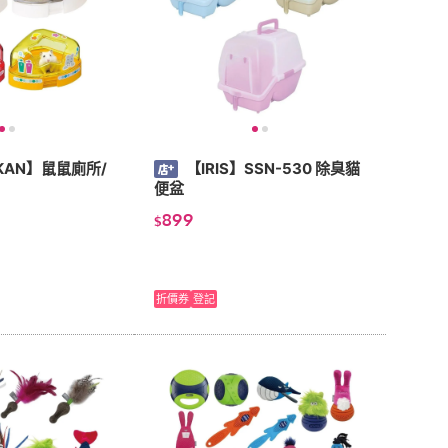
KAN】鼠鼠廁所/
【IRIS】SSN-530 除臭貓
便盆
899
$
折價券
登記