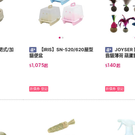
閉式/加
【IRIS】SN-520/620屋型
JOYSE
貓便盆
翁貓薄荷 葫蘆
1,075
140
$
起
$
起
折價券
登記
折價券
登記