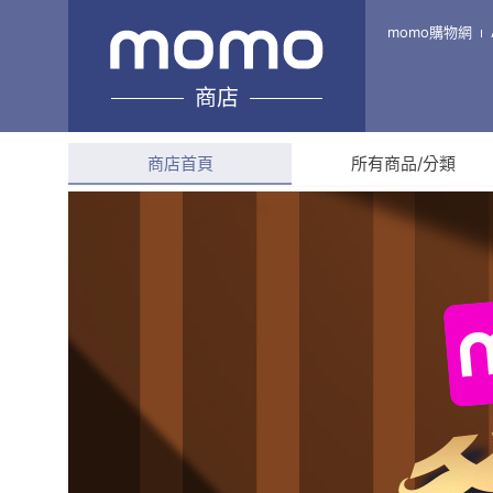
寵喜歡
momo購物網
商店
綜合評分
4.9
(
21
則評價
商店首頁
所有商品/分類