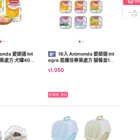
結
TOP
onda 愛諾德 Int
16入 Animonda 愛諾德 Int
專業處方 犬罐400
egra 恩護佳專業處方 貓餐盒10
0g
1,050
$
折價券
登記