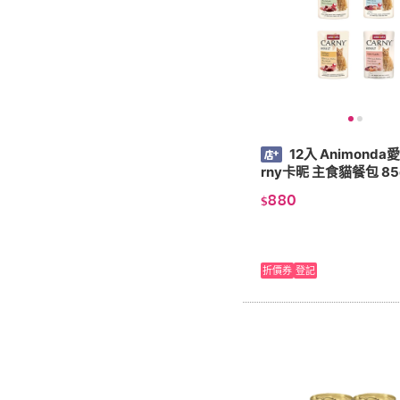
12入 Animonda
rny卡昵 主食貓餐包 85
880
$
折價券
登記