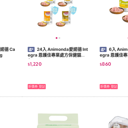
愛諾德 Ca
24入 Animonda愛諾德 Int
6入 Anim
g
egra 恩護佳專業處方保健貓餐
egra 恩護佳
包 85g
g
1,220
860
$
$
折價券
登記
折價券
登記