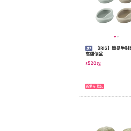
【IRIS】簡易半封
高貓便盆
520
$
起
折價券
登記