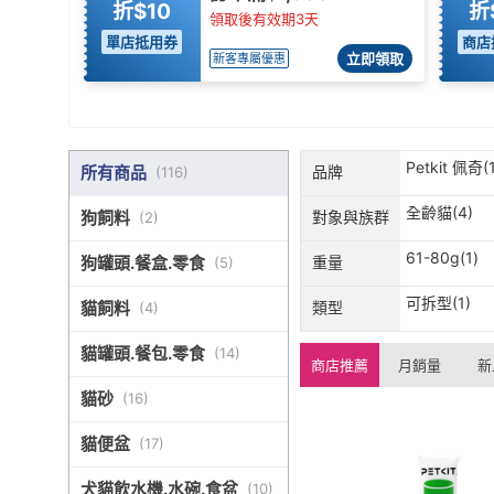
折$10
折
領取後有效期3天
單店抵用券
商店
立即領取
新客專屬優惠
Petkit 佩奇(
所有商品
品牌
(
116
)
全齡貓(4)
狗飼料
對象與族群
(
2
)
61-80g(1)
狗罐頭.餐盒.零食
重量
(
5
)
可拆型(1)
貓飼料
類型
(
4
)
貓罐頭.餐包.零食
(
14
)
商店推薦
月銷量
新
貓砂
(
16
)
貓便盆
(
17
)
犬貓飲水機.水碗.食盆
(
10
)