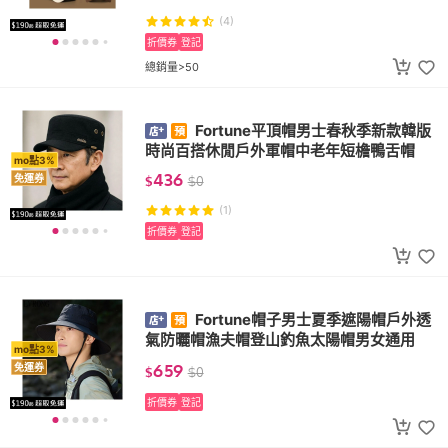
(4)
折價券
登記
總銷量>50
Fortune平頂帽男士春秋季新款韓版
時尚百搭休閒戶外軍帽中老年短檐鴨舌帽
mo點3%
436
免運券
$
$
0
(1)
折價券
登記
Fortune帽子男士夏季遮陽帽戶外透
氣防曬帽漁夫帽登山釣魚太陽帽男女通用
mo點3%
659
免運券
$
$
0
折價券
登記