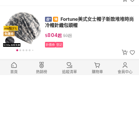
Fortune美式女士帽子新款堆堆時尚
冷帽針織包頭帽
mo點3%
804
免運券
$
起
$
0
起
折價券
登記
Fortune帽子女款2026新款秋冬季
首頁
熱銷榜
追蹤清單
購物車
會員中心
洋氣毛線帽保暖潮堆堆針織帽大頭圍鴨舌帽
mo點3%
425
免運券
$
$
0
折價券
登記
Fortune男士棒球帽新款夏季硬頂刺
繡帥氣潮流百搭顯臉小戶外遮陽防曬帽子
mo點3%