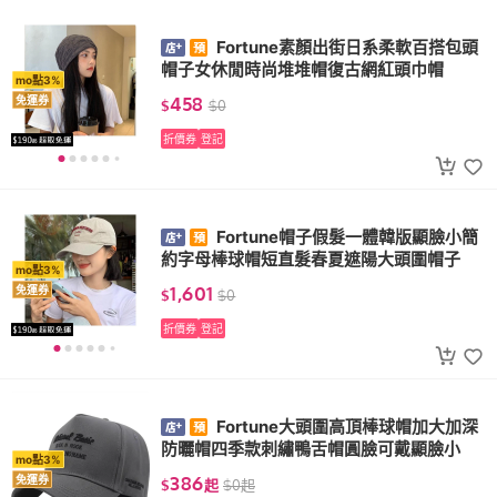
Fortune素顏出街日系柔軟百搭包頭
帽子女休閒時尚堆堆帽復古網紅頭巾帽
mo點3%
458
免運券
$
$
0
折價券
登記
Fortune帽子假髮一體韓版顯臉小簡
約字母棒球帽短直髮春夏遮陽大頭圍帽子
mo點3%
1,601
免運券
$
$
0
折價券
登記
Fortune大頭圍高頂棒球帽加大加深
防曬帽四季款刺繡鴨舌帽圓臉可戴顯臉小
mo點3%
386
免運券
$
起
$
0
起