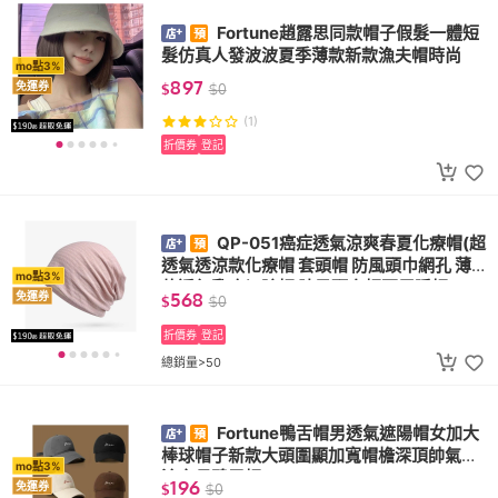
Fortune趙露思同款帽子假髮一體短
髮仿真人發波波夏季薄款新款漁夫帽時尚
mo點3%
897
免運券
$
$
0
(1)
折價券
登記
QP-051癌症透氣涼爽春夏化療帽(超
透氣透涼款化療帽 套頭帽 防風頭巾網孔 薄
mo點3%
款透氣乳癌切除帽 脖子頭套帽兩用睡帽)
568
免運券
$
$
0
折價券
登記
總銷量>50
Fortune鴨舌帽男透氣遮陽帽女加大
棒球帽子新款大頭圍顯加寬帽檐深頂帥氣潮
mo點3%
流字母鴨舌帽
196
免運券
$
$
0