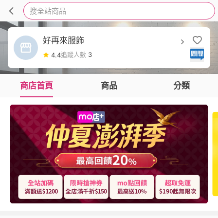
搜全站商品
好再來服飾
追蹤人數
3
4.4
商店首頁
商品
分類