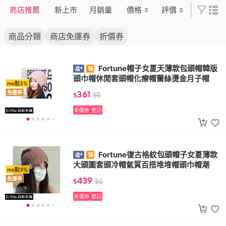
商店推薦
新上市
月銷量
價格
評價
商品分類
商店免運券
折價券
Fortune帽子女夏天薄款包頭帽韓版
頭巾帽休閒套頭帽化療帽蕾絲燙金月子帽
mo點3%
361
免運券
$
$
0
折價券
登記
Fortune復古格紋包頭帽子女夏薄款
大頭圍套頭冷帽氣質百搭堆堆帽頭巾帽潮
mo點3%
439
免運券
$
$
0
折價券
登記