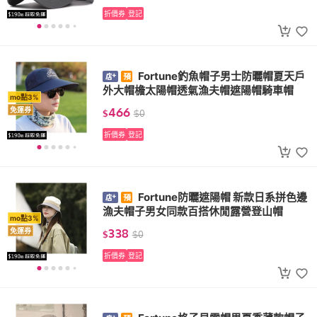
折價券
登記
Fortune釣魚帽子男士防曬帽夏天戶
外大帽檐太陽帽透氣漁夫帽遮陽帽騎車帽
mo點3%
466
免運券
$
$
0
折價券
登記
Fortune防曬遮陽帽 新款日系拼色邊
漁夫帽子男女同款百搭休閒露營登山帽
mo點3%
338
免運券
$
$
0
折價券
登記