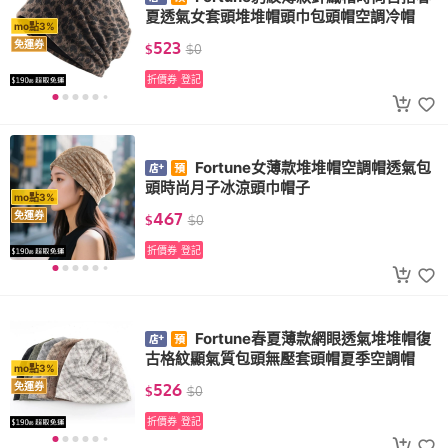
夏透氣女套頭堆堆帽頭巾包頭帽空調冷帽
mo點3%
523
免運券
$
$
0
折價券
登記
Fortune女薄款堆堆帽空調帽透氣包
頭時尚月子冰涼頭巾帽子
mo點3%
467
免運券
$
$
0
折價券
登記
Fortune春夏薄款網眼透氣堆堆帽復
古格紋顯氣質包頭無壓套頭帽夏季空調帽
mo點3%
526
免運券
$
$
0
折價券
登記