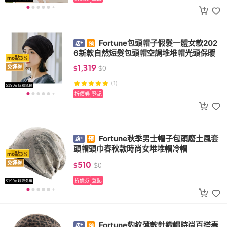
Fortune包頭帽子假髮一體女款202
6新款自然短髮包頭帽空調堆堆帽光頭保暖
mo點3%
1,319
免運券
$
$
0
(1)
折價券
登記
Fortune秋季男士帽子包頭廢土風套
頭帽頭巾春秋款時尚女堆堆帽冷帽
mo點3%
510
免運券
$
$
0
折價券
登記
Fortune豹紋薄款針織帽時尚百搭春