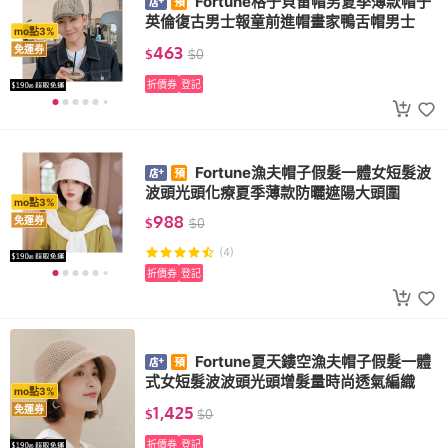
Fortune格子貝雷帽男夏季薄款帽子
英倫復古男士報童前進帽畫家鴨舌帽男士
mo點3%
463
免運券
$
$
0
折價券
登記
Fortune漁夫帽子假髮一體女短髮波
波頭光頭化療夏季薄款防曬遮陽大頭圍
mo點3%
988
免運券
$
$
0
(4)
折價券
登記
Fortune夏天鏤空漁夫帽子假髮一體
式女短髮波波頭光頭增髮量時尚透氣編織
mo點3%
1,425
免運券
$
$
0
折價券
登記