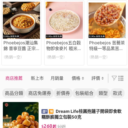
Phoebejos潮汕集
Phoebejos五白穀
Phoebejos 苦蕎茶
錦 普寧豆醬 正宗
物卽食麥片 糙米
特級一等品黑苦蕎
豆瓣醬 炸醬 炒菜
薏米 藜麥 白蕓豆
茶 大凉山蕎麥茶
(熱銷一空)
(熱銷一空)
(熱銷一空)
煮調料 蘸料 320g
青稞 蕎麥 燕麥片
黑珍珠四川苦蕎茶
*2瓶裝潮汕集錦 黃
沖泡飲品
豆醬 正宗豆
商店推薦
新上市
月銷量
價格
評價
商品分類
商店免運券
折價券
包裝組合
類型
款式
Dream Life桂圓抱蓮子開袋即食軟
糯酥脆獨立包裝50克
268
免運券
$
起
$
0
起