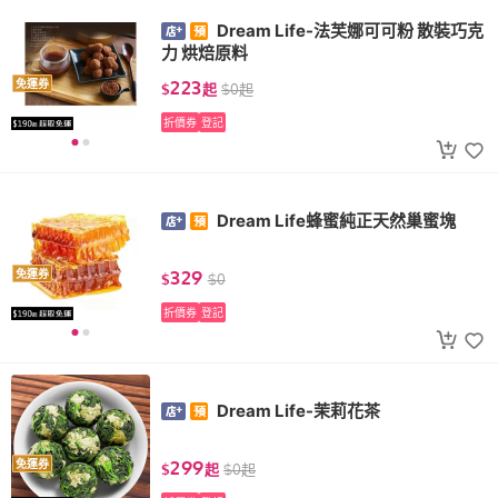
Dream Life-法芙娜可可粉 散裝巧克
力 烘焙原料
223
免運券
$
起
$
0
起
折價券
登記
Dream Life蜂蜜純正天然巢蜜塊
329
免運券
$
$
0
折價券
登記
Dream Life-茉莉花茶
299
免運券
$
起
$
0
起