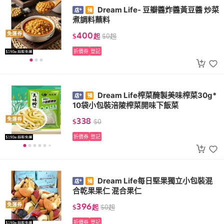
Dream Life- 豆瓣醬炸醬黃豆醬 炒菜
煮調料蘸料
400
免運券
$
起
$
0
起
折價券
登記
Dream Life榨菜醃製美味榨菜30g*
10袋小包裝涪陵榨菜開味下飯菜
338
免運券
$
$
0
折價券
登記
Dream Life每日堅果獨立小包裝混
合乾果果仁 混合果仁
396
免運券
$
起
$
0
起
折價券
登記