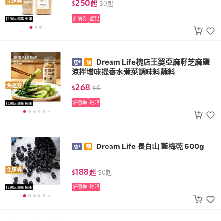
250
免運券
$
起
$
0
起
折價券
登記
Dream Life槐店王婆亞麻籽芝麻鹽
涼拌增味提香水煮菜調味料蘸料
268
免運券
$
$
0
折價券
登記
Dream Life 長白山 藍梅乾 500g
188
免運券
$
起
$
0
起
折價券
登記