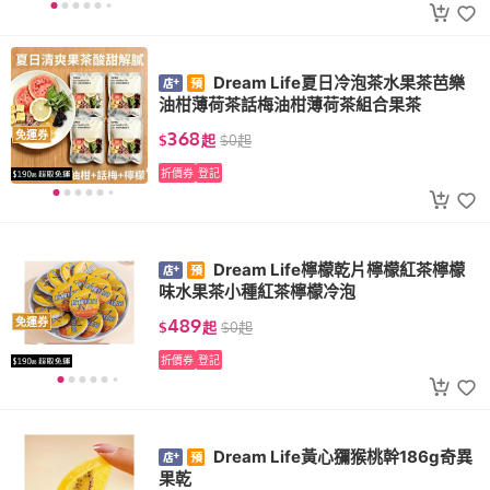
Dream Life夏日冷泡茶水果茶芭樂
油柑薄荷茶話梅油柑薄荷茶組合果茶
368
免運券
$
起
$
0
起
折價券
登記
Dream Life檸檬乾片檸檬紅茶檸檬
味水果茶小種紅茶檸檬冷泡
489
免運券
$
起
$
0
起
折價券
登記
Dream Life黃心獼猴桃幹186g奇異
果乾