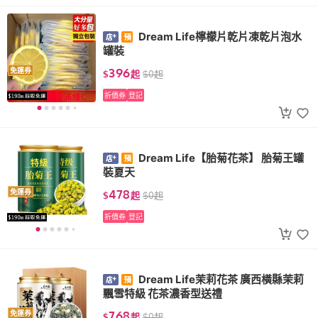
Dream Life檸檬片乾片凍乾片泡水
罐裝
396
免運券
$
起
$
0
起
折價券
登記
Dream Life【胎菊花茶】 胎菊王罐
裝夏天
478
免運券
$
起
$
0
起
折價券
登記
Dream Life茉莉花茶 廣西橫縣茉莉
飄雪特級 花茶濃香型送禮
768
免運券
$
起
$
0
起