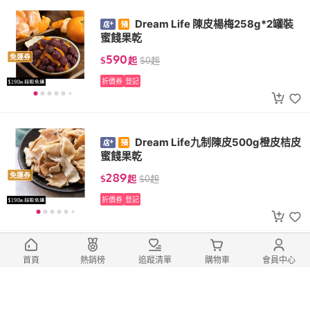
Dream Life 陳皮楊梅258g*2罐裝
蜜餞果乾
590
免運券
$
起
$
0
起
折價券
登記
Dream Life九制陳皮500g橙皮桔皮
蜜餞果乾
289
免運券
$
起
$
0
起
折價券
登記
Dream Life百香果乾袋裝*250g
首頁
熱銷榜
追蹤清單
購物車
會員中心
322
免運券
$
起
$
0
起