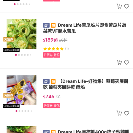
Dream Life苦瓜脆片即食苦瓜片蔬
菜乾VF脫水苦瓜
189
免運券
$
起
$
0
起
(1)
折價券
登記
【Dream Life-好物集】藍莓夾層餅
乾 葡萄夾層餅乾 酥脆
246
免運券
$
$
0
折價券
登記
Dream Life圓柿餅400g柿子蜜餞餅