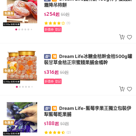
霜降吊柿餅
254
免運券
$
起
$
0
起
(1)
折價券
登記
Dream Life冰糖金桔幹金桔500g罐
裝甘草金桔正宗蜜餞果脯金橘幹
316
免運券
$
起
$
0
起
折價券
登記
Dream Life-藍莓李果王獨立包裝伊
犁藍莓乾果脯
188
免運券
$
起
$
0
起
(2)