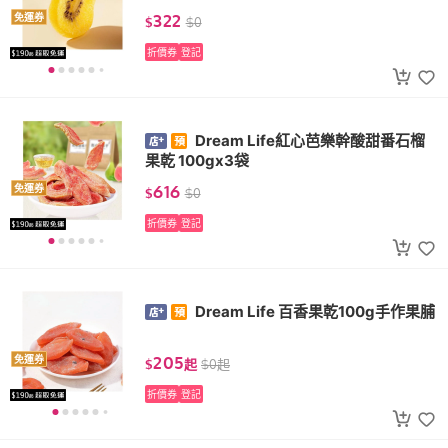
322
免運券
$
$
0
折價券
登記
Dream Life紅心芭樂幹酸甜番石榴
果乾 100gx3袋
616
免運券
$
$
0
折價券
登記
Dream Life 百香果乾100g手作果脯
205
免運券
$
起
$
0
起
折價券
登記