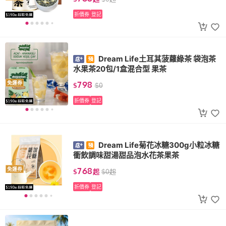
折價券
登記
Dream Life土耳其菠蘿綠茶 袋泡茶
水果茶20包/1盒混合型 果茶
798
免運券
$
$
0
折價券
登記
Dream Life菊花冰糖300g小粒冰糖
衝飲調味甜湯甜品泡水花茶果茶
768
免運券
$
起
$
0
起
折價券
登記