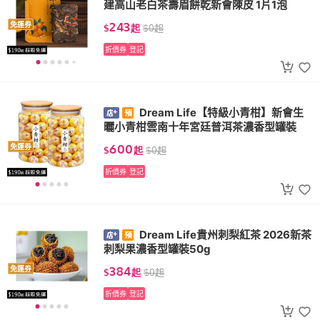
建高山老白茶壽眉餅乾新會陳皮 1片1泡
243
免運券
$
起
$
0
起
折價券
登記
Dream Life【特級小青柑】新會生
曬小青柑雲南十年宮廷普洱茶濃香型罐裝
600
免運券
$
起
$
0
起
折價券
登記
Dream Life貴州刺梨紅茶 2026新茶
刺梨果濃香型罐裝50g
384
免運券
$
起
$
0
起
折價券
登記