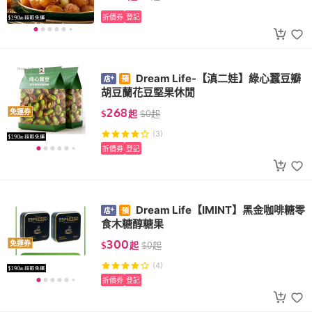
折價券
登記
Dream Life-【滇二娃】綠心蠶豆瓣
胡豆蘭花豆堅果休閒
268
免運券
$
起
$
0
起
(3)
折價券
登記
Dream Life【IMINT】黑金咖啡糖零
食木糖醇糖果
300
免運券
$
起
$
0
起
(4)
折價券
登記