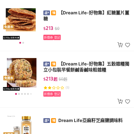
【Dream Life-好物集】紅糖薑片薑
糖
213
免運券
$
$
0
折價券
登記
【Dream Life-好物集】五穀雜糧獨
立小包裝早餐餅鹹香鹹味粗雜糧
213
免運券
$
起
$
0
起
(1)
折價券
登記
Dream Life亞麻籽芝麻鹽調味料