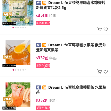
Dream Life果茶簡單喝泡水檸檬片
新鮮獨立包乾2.5g
351
免運券
$
起
$
0
起
折價券
登記
Dream Life草莓啵啵水果茶 飲品沖
泡熱泡茶果茶
332
免運券
$
起
$
0
起
折價券
登記
Dream Life蜜桃烏龍檸檬茶 水果粒
茶
332
免運券
$
起
$
0
起
折價券
登記