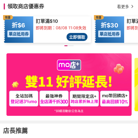
領取商店優惠券
看更多
限量
限量
訂單滿$10
訂單滿
折$6
折$30
即將到期：08/08 11:08失效
即將到期
單店抵用券
單店抵用券
立即領取
店長推薦