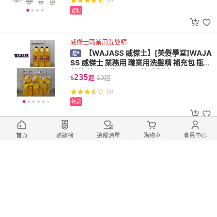
(4)
登記
威傑士職業用洗髮精
【WAJASS 威傑士】[美髮學堂]WAJA
SS 威傑士 業務用 職業用洗髮精 補充包 瓶裝
薄荷 薰衣草 綠茶 幸運草 洗髮精 2000ml
235
$
起
$
0
起
(3)
登記
燙髮後的好選擇 不會毛毛燥燥
首頁
熱銷榜
追蹤清單
購物車
會員中心
[美髮學堂]Section 雪克遜 亮麗保濕蜜
乳/彈性髮雕250ml
130
$
起
$
0
起
(1)
登記