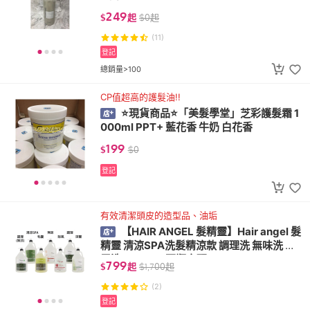
249
$
起
$
0
起
(11)
登記
總銷量>100
CP值超高的護髮油!!
⭐現貨商品⭐「美髮學堂」芝彩護髮霜 1
000ml PPT+ 藍花香 牛奶 白花香
199
$
$
0
登記
有效清潔頭皮的造型品、油垢
【HAIR ANGEL 髮精靈】Hair angel 髮
精靈 清涼SPA洗髮精涼款 調理洗 無味洗 深
層洗 4000ml 兩瓶宅配
799
$
起
$
1,700
起
(2)
登記