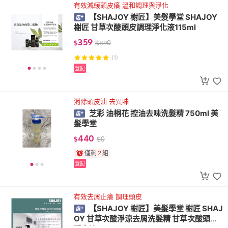
有效減緩頭皮癢 溫和調理與淨化
【SHAJOY 榭匠】美髮學堂 SHAJOY
榭匠 甘草次酸頭皮調理淨化液115ml
359
$
$
890
(1)
登記
消除頭皮油 去異味
芝彩 油桐花 控油去味洗髮精 750ml 美
髮學堂
440
$
$
0
僅剩
2
組
登記
有效去屑止癢 調理頭皮
【SHAJOY 榭匠】美髮學堂 榭匠 SHAJ
OY 甘草次酸淨涼去屑洗髮精 甘草次酸頭皮