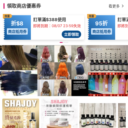
領取商店優惠券
看更多
限量
限量
訂單滿$388使用
訂單滿
折$8
95折
即將到期：08/07 23:59失效
即將到
商店抵用券
商店抵用券
立即領取