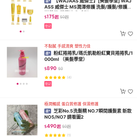
【WAJAAS 威傑士】[美髮學堂] WAJ
ASS 威傑士 MS潤澤修護 洗髮/護髮/修護液/
滋養霜/精華液 全系列
175
$
起
$
0
起
登記
不黏膩 手感清爽 塑性力佳
粉紅捲捲乳/瑪氏凱勒粉紅寶貝捲捲乳/1
000ml （美髮學堂）
890
$
$
0
(4)
登記
極潤觸感 蛋白質修護 保濕修護
芝彩No.5洗髮精 NO.7瞬間護髮素 新款
NO5/NO7 請看圖2
490
$
起
$
0
起
(1)