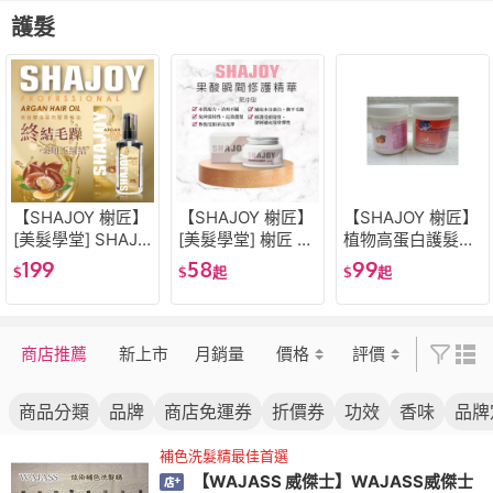
橘/艷紅色/摩卡棕/
堂]
炫紫/粉灰紫
護髮
【SHAJOY 榭匠】
【SHAJOY 榭匠】
【SHAJOY 榭匠】
[美髮學堂] SHAJO
[美髮學堂] 榭匠 S
植物高蛋白護髮霜
Y 榭匠 摩洛哥堅果
HAJOY 果酸瞬間
花香／水蜜桃／清
199
58
99
$
$
起
$
起
油 新包裝 80ml 15
修護精華 免沖洗 1
香/沁香(1000ml)大
ml
20ml 燙染可添加
髮油 正常髮 受損
抗熱打底
髮皆適用 深層修護
補充養分
商店推薦
新上市
月銷量
價格
評價
商品分類
品牌
商店免運券
折價券
功效
香味
品牌
補色洗髮精最佳首選
【WAJASS 威傑士】WAJASS威傑士