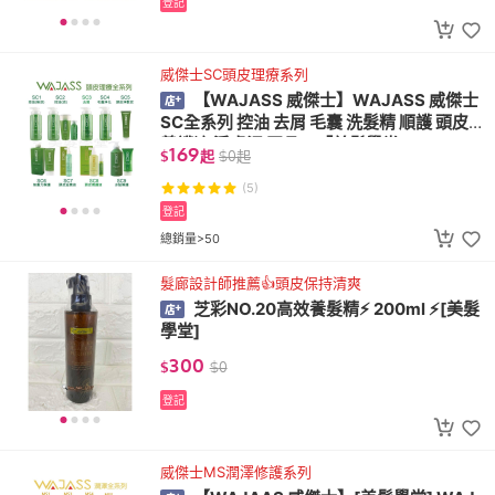
登記
威傑士SC頭皮理療系列
【WAJASS 威傑士】WAJASS 威傑士
SC全系列 控油 去屑 毛囊 洗髮精 順護 頭皮
養護液 淨膚泥 正品💯「美髮學堂」
169
$
起
$
0
起
(5)
登記
總銷量>50
髮廊設計師推薦👍頭皮保持清爽
芝彩NO.20高效養髮精⚡ 200ml ⚡[美髮
學堂]
300
$
$
0
登記
威傑士MS潤澤修護系列