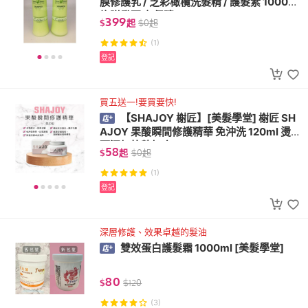
膜修護乳 / 芝彩橄欖洗髮精 / 護髮素 1000ml
均附發票 有保障
399
$
起
$
0
起
(1)
登記
買五送一!要買要快!
【SHAJOY 榭匠】[美髮學堂] 榭匠 SH
AJOY 果酸瞬間修護精華 免沖洗 120ml 燙染
可添加抗熱打底
58
$
起
$
0
起
(1)
登記
深層修護、效果卓越的髮油
雙效蛋白護髮霜 1000ml [美髮學堂]
80
$
$
120
(3)