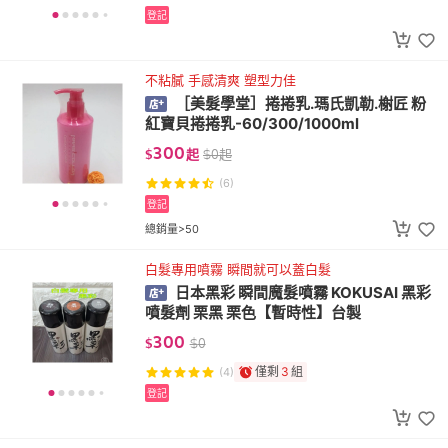
登記
不粘膩 手感清爽 塑型力佳
［美髮學堂］捲捲乳.瑪氏凱勒.榭匠 粉
紅寶貝捲捲乳-60/300/1000ml
300
$
起
$
0
起
(6)
登記
總銷量>50
白髮專用噴霧 瞬間就可以蓋白髮
日本黑彩 瞬間魔髮噴霧 KOKUSAI 黑彩
噴髮劑 栗黑 栗色【暫時性】台製
300
$
$
0
僅剩
3
組
(4)
登記