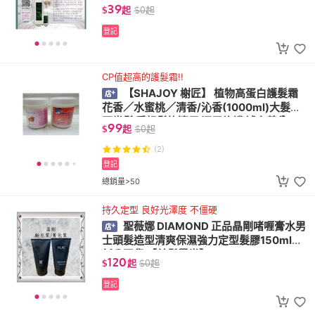
淨化液
39
$
起
$
0
起
登記
CP值超高的護髮霜!!
【SHAJOY 榭匠】 植物高蛋白護髮霜
花香／水蜜桃／清香/沁香(1000ml)大髮油
正常髮 受損髮皆適用 深層修護 補充養分
99
$
起
$
0
起
(2)
登記
總銷量>50
持久定型 良好光澤度 不僵硬
聖薇娜 DIAMOND 正品晶剛啫喱膏水男
士頭髮造型清爽保濕強力定型髮膠150ml全
新公司貨 【美髮學堂】
120
$
起
$
0
起
登記