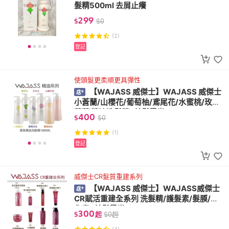
髮精500ml 去屑止癢
299
$
$
0
(2)
登記
使頭髮更柔順更具彈性
【WAJASS 威傑士】WAJASS 威傑士
小蒼蘭/山櫻花/葡萄柚/鳶尾花/水蜜桃/玫瑰/
薄荷 精油洗髮精 [美髮學堂 ]
400
$
$
0
(1)
登記
威傑士CR髮質重建系列
【WAJASS 威傑士】WAJASS威傑士
CR賦活重建全系列 洗髮精/護髮素/髮膜/活
化素 [美髮學堂]
300
$
起
$
0
起