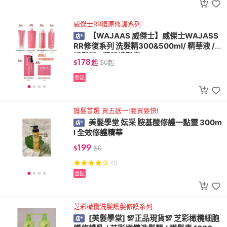
威傑士RR復原修護系列
【WAJAAS 威傑士】威傑士WAJASS
RR修復系列 洗髮精300&500ml/ 精華液 /
護髮膜 / 瞬間護髮素150&750ml
178
$
起
$
0
起
登記
護髮首選 買五送一!要買要快!
美髮學堂 妘采 胺基酸修護一點靈 300m
l 全效修護精華
199
$
$
0
(1)
登記
芝彩橄欖洗髮護髮修護系列
[美髮學堂] 💯正品現貨💯 芝彩橄欖細胞