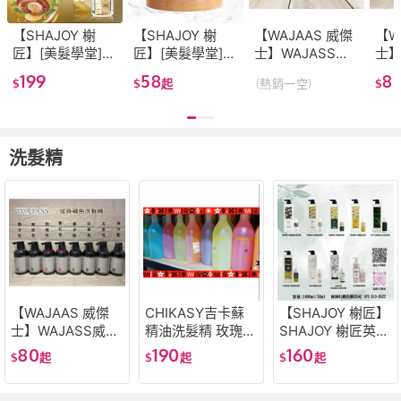
【SHAJOY 榭
【SHAJOY 榭
【WAJAAS 威傑
【W
匠】[美髮學堂]
匠】[美髮學堂]
士】WAJASS威
士】
SHAJOY 榭匠 摩
榭匠 SHAJOY 果
傑士 ZERO炫染
傑士
199
58
8
$
$
起
(熱銷一空)
$
洛哥堅果油 新包
酸瞬間修護精華
補色洗髮精 60ml
補
裝 80ml 15ml
免沖洗 120ml 燙
酷冷/潮綠 /甜橘/
60/
染可添加抗熱打
艷紅色/摩卡棕/炫
酷冷
底
紫/粉灰紫
艷紅
洗髮精
紫/
【WAJAAS 威傑
CHIKASY吉卡蘇
【SHAJOY 榭匠】
士】WAJASS威傑
精油洗髮精 玫瑰/
SHAJOY 榭匠英國
士 ZERO炫染補色
葡萄柚/薰衣草/萊
梨小蒼蘭洗髮精 /
80
190
160
$
起
$
起
$
起
洗髮精60/300/100
姆 深層淨化/油性
護色洗髮精 / 沐浴
0ml 酷冷/潮綠 /甜
髮質/染燙
露 / 護髮素[美髮學