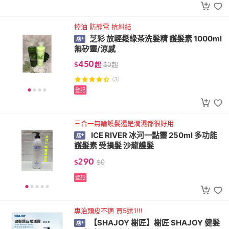
控油 防靜電 抗糾結
芝彩 放輕鬆綠茶洗髮精 護髮素 1000ml
無矽靈/涼感
450
$
起
$
0
起
(3)
登記
三合一無論護髮還是潤濕都很好用
ICE RIVER 冰河一點靈 250ml 多功能
護髮素 受損髮 沙龍護髮
290
$
$
0
登記
專治頭皮不適 買5送1!!!
【SHAJOY 榭匠】榭匠 SHAJOY 健髮