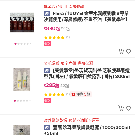
專業沙龍使用 深層修護
Flora / fUOYEI 金萃水潤護髮霜 #專業
沙龍使用/深層修護/不重不油 【美髮學堂】
830
$
起
$
0
起
(1)
登記
零毛燥感 捲度立體 豐盈保濕
[美髮學堂]🌟現貨現出🌟 芝彩胺基酸造
型乳(圖左) / 鬆軟輕自然捲乳 (圖右) 300ml
285
$
起
$
0
起
僅剩
5
組
(1)
登記
改善髮絲乾燥 頭髮不油膩不厚重
豐釀 珍珠果酸護髮凝露 / 1000/300ml
+30ml