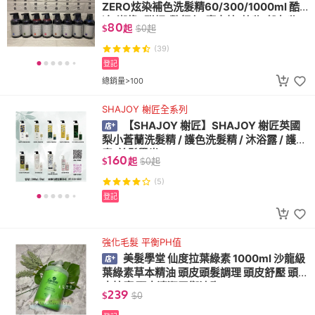
ZERO炫染補色洗髮精60/300/1000ml 酷
冷/潮綠 /甜橘/艷紅色/摩卡棕/炫紫/粉灰紫
80
$
起
$
0
起
(39)
登記
總銷量>100
SHAJOY 榭匠全系列
【SHAJOY 榭匠】SHAJOY 榭匠英國
梨小蒼蘭洗髮精 / 護色洗髮精 / 沐浴露 / 護髮
素[美髮學堂]
160
$
起
$
0
起
(5)
登記
強化毛髮 平衡PH值
美髮學堂 仙度拉葉綠素 1000ml 沙龍級
葉綠素草本精油 頭皮頭髮調理 頭皮舒壓 頭
皮按摩 頭皮清潔平衡油脂
239
$
$
0