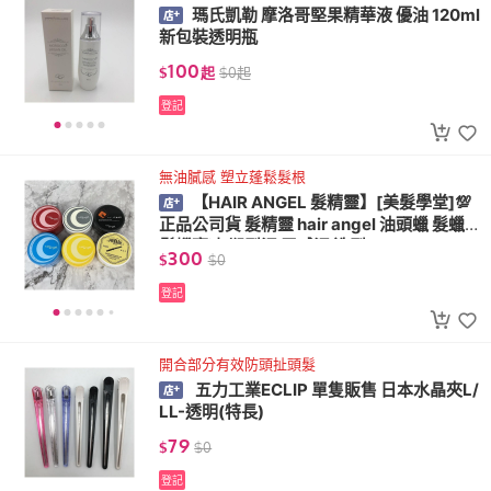
瑪氏凱勒 摩洛哥堅果精華液 優油 120ml
新包裝透明瓶
100
$
起
$
0
起
登記
無油膩感 塑立蓬鬆髮根
【HAIR ANGEL 髮精靈】[美髮學堂]💯
正品公司貨 髮精靈 hair angel 油頭蠟 髮蠟
髮蠟亮凍 塑型泥 霧感泥 造型
300
$
$
0
登記
開合部分有效防頭扯頭髮
五力工業ECLIP 單隻販售 日本水晶夾L/
LL-透明(特長)
79
$
$
0
登記