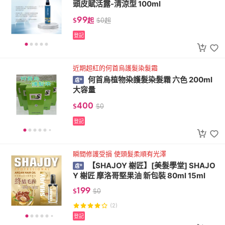
頭皮賦活露-清涼型 100ml
99
$
起
$
0
起
登記
近期超紅的何首烏護髮染髮霜
何首烏植物染護髮染髮霜 六色 200ml
大容量
400
$
$
0
登記
瞬間修護受損 使頭髮柔順有光澤
【SHAJOY 榭匠】[美髮學堂] SHAJO
Y 榭匠 摩洛哥堅果油 新包裝 80ml 15ml
199
$
$
0
(2)
登記