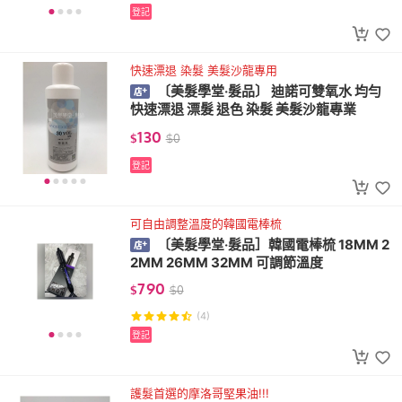
登記
快速漂退 染髮 美髮沙龍專用
〔美髮學堂‧髮品〕 迪諾可雙氧水 均勻
快速漂退 漂髮 退色 染髮 美髮沙龍專業
130
$
$
0
登記
可自由調整溫度的韓國電棒梳
〔美髮學堂‧髮品］韓國電棒梳 18MM 2
2MM 26MM 32MM 可調節溫度
790
$
$
0
(4)
登記
護髮首選的摩洛哥堅果油!!!