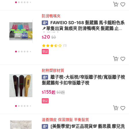
防滑鴨嘴夾
FAWEIO SD-168 髮葳鵝 馬卡龍粉色系
📌單隻出貨 無痕夾 防滑鴨嘴夾 髮葳鵝 止滑
夾 防滑夾
20
$
$
0
(1)
登記
耐熱塑膠材質
離子梳-大板梳/窄版離子梳/寬版離子梳
髮葳鵝有卡扣窄版離子梳
155
$
起
$
0
起
登記
滋養頭皮 保濕頭髮 平衡髮質
[美髮學堂]💯正品現貨💯 藝思晨 摩兒洗