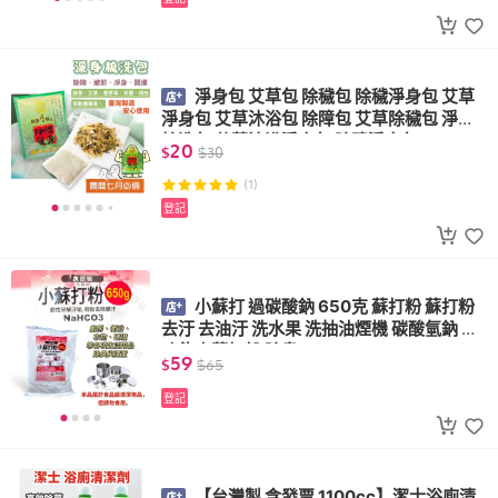
淨身包 艾草包 除穢包 除穢淨身包 艾草
淨身包 艾草沐浴包 除障包 艾草除穢包 淨身
梳洗包 艾草沐浴淨身包 除障淨身包
20
$
$
30
(1)
登記
小蘇打 過碳酸鈉 650克 蘇打粉 蘇打粉
去汙 去油汙 洗水果 洗抽油煙機 碳酸氫鈉 多
功能小蘇打粉 除臭
59
$
$
65
登記
【台灣製 含發票 1100cc】潔士浴廁清