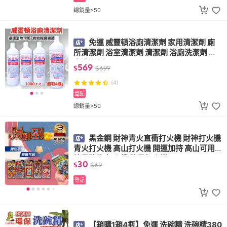
總銷量>50
免運 威靈頓浴廁清潔劑 家用清潔劑 廁
所清潔劑 浴室清潔劑 清潔劑 浴廁洗潔劑 浴
室洗潔劑
569
$
$
699
(4)
登記
總銷量>50
黑金鋼 財神青火直衝打火機 財神打火機
青火打火機 高山打火機 開運加持 高山可用
防風強焰 打火機 防風打火機
30
$
$
69
登記
【箱購1箱4瓶】免運 洗碗精 洗碗精380