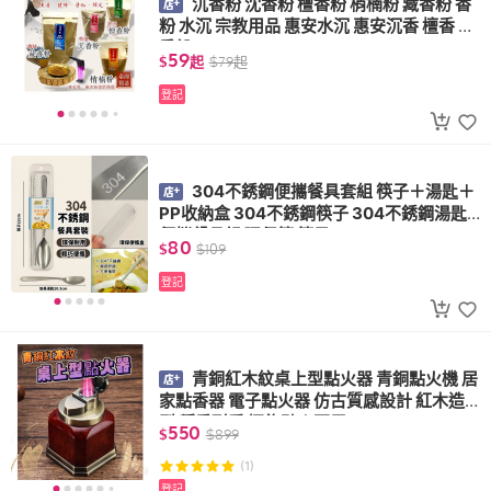
沉香粉 沈香粉 檀香粉 梢楠粉 藏香粉 香
粉 水沉 宗教用品 惠安水沉 惠安沉香 檀香 靜
香粉
59
$
起
$
79
起
登記
304不銹鋼便攜餐具套組 筷子＋湯匙＋
PP收納盒 304不銹鋼筷子 304不銹鋼湯匙
便攜餐具組 環保筷 筷子
80
$
$
109
登記
青銅紅木紋桌上型點火器 青銅點火機 居
家點香器 電子點火器 仿古質感設計 紅木造
型 穩重耐看 擺飾點火兩用
550
$
$
899
(1)
登記