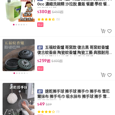
0cc 濃縮洗碗精 沙拉脫 量販 餐廳 學校 餐盤
環保洗碗精
380
$
起
$
450
起
(5)
登記
五福蚊香爐 哥窯款 復古黑 哥窯蚊香爐
復古蚊香座 陶瓷蚊香爐 陶瓷工藝 典雅耐用
安全防燙設計 蚊香盒 蚊香爐 薰香
259
$
起
$
300
起
登記
速乾擦手球 擦手球 擦手巾 擦手布 雪尼
爾抹布 擦手毛巾 吸水抹布 擦手球 擦手 雪尼
爾 雪尼爾擦手
49
$
$
89
(1)