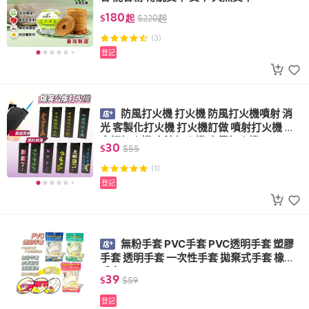
180
$
起
$
220
起
(3)
登記
防風打火機 打火機 防風打火機噴射 消
光 客製化打火機 打火機訂做 噴射打火機 黑
金鋼打火機 直沖打火機 直衝打火機
30
$
$
55
(1)
登記
無粉手套 PVC手套 PVC透明手套 塑膠
手套 透明手套 一次性手套 拋棄式手套 橡膠
手套
39
$
$
59
登記