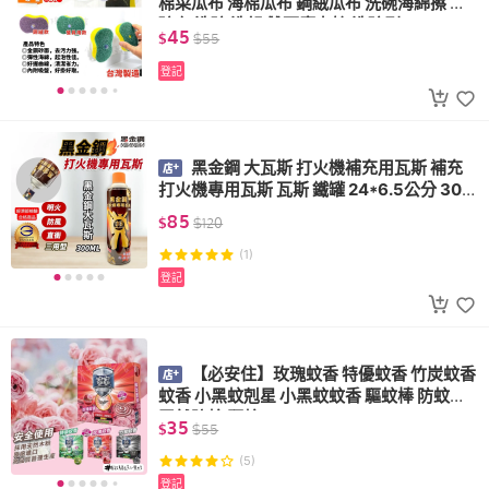
棉菜瓜布 海棉瓜布 鋼絨瓜布 洗碗海綿擦 刷
碗布 洗碗 洗鍋 雙面魔力擦 洗碗刷
45
$
$
55
登記
黑金鋼 大瓦斯 打火機補充用瓦斯 補充
打火機專用瓦斯 瓦斯 鐵罐 24*6.5公分 300
ml
85
$
$
120
(1)
登記
【必安住】玫瑰蚊香 特優蚊香 竹炭蚊香
蚊香 小黑蚊剋星 小黑蚊蚊香 驅蚊棒 防蚊棒
天然防蚊 驅蚊
35
$
$
55
(5)
登記