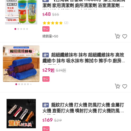
潔劑 家用清潔劑 廁所清潔劑 浴室清潔劑 清
潔劑 浴廁洗潔劑 浴室洗潔劑
48
$
$
55
(2)
登記
總銷量>50
超細纖維抹布 抹布 超細纖維抹布 高效
纖維巾 抹布 吸水抹布 擦拭巾 擦手巾 廚房抹
布 萬用巾
29
$
起
$
39
起
登記
龍紋打火機 打火機 防風打火機 金屬打
火機 直衝打火機 噴射打火機 打火機防風 打
火機噴
169
$
$
219
登記