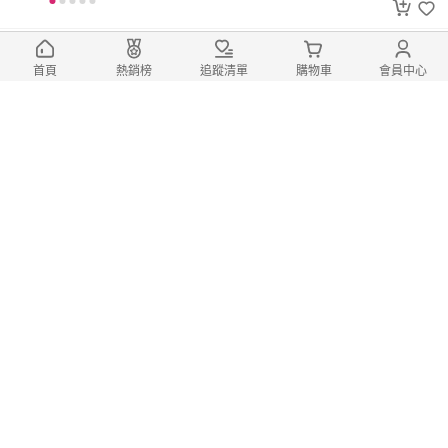
加長打火機 長打火機 打火機 電子點火
首頁
熱銷榜
追蹤清單
購物車
會員中心
槍 明火點火槍 點火器 點火槍 蠟燭打火機
29
$
$
49
登記
火機 大容量防風打火機 防風直衝打火機
戶外防風打火機 便攜防風打火機 釣魚打火機
露營打火機 防風打火機
719
$
$
900
登記
糖果色 打火機 斜打打火機 直衝火焰 時
尚打火機 便攜打火機 多功能打火機 潮流打