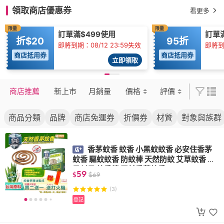
領取商店優惠券
看更多
限量
限量
訂單滿$499使用
訂單滿
折$20
95折
即將到期：08/12 23:59失效
即將到期
商店抵用券
商店抵用券
立即領取
商店推薦
新上市
月銷量
價格
評價
商品分類
品牌
商店免運券
折價券
材質
對象與族群
香茅蚊香 蚊香 小黑蚊蚊香 必安住香茅
蚊香 驅蚊蚊香 防蚊棒 天然防蚊 艾草蚊香 蚊
子剋星 蚊香棒 天然香茅蚊香
59
$
$
69
(3)
登記