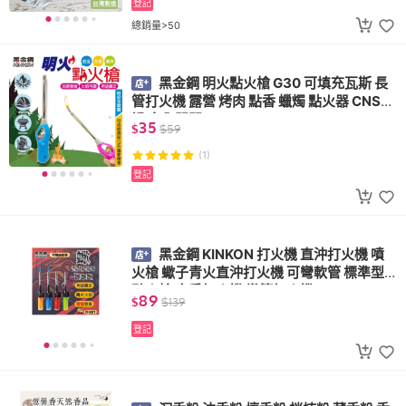
登記
總銷量>50
黑金鋼 明火點火槍 G30 可填充瓦斯 長
管打火機 露營 烤肉 點香 蠟燭 點火器 CNS認
證 安全開關
35
$
$
59
(1)
登記
黑金鋼 KINKON 打火機 直沖打火機 噴
火槍 蠍子青火直沖打火機 可彎軟管 標準型
點火槍 廚房打火機 彎管打火機
89
$
$
139
登記