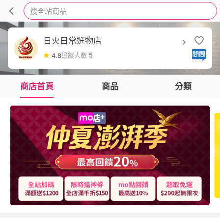
搜全站商品
日火日常選物店
追蹤人數
5
4.8
商店首頁
商品
分類