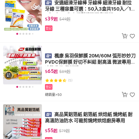
安適細滑牙線棒 牙線棒 細滑牙線 耐拉
牙線 三種容量可選：50入3盒共150入／10
0入／300入｜輕鬆清潔不傷牙齦
39
$
起
$
49
起
登記
楓康 吳羽保鮮膜 20M/60M 弧形妙妙刀
PVDC保鮮膜 好切不糾結 耐高溫 微波專用
冰箱收納 保鮮膜
65
$
起
$
89
起
(5)
登記
總銷量>50
高品質鋁箔紙 鋁箔紙 烘焙紙 燒烤紙 耐
高溫防油防水 可裁剪燒烤烘焙廚房專用
55
$
起
$
79
起