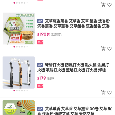
艾草沉香薰香 艾草香 艾草 盤香 沈香粉
沉香薰香 艾草薰香 艾草盤香 沉香盤香 沉香
190
$
起
$
250
起
登記
彎管打火機 防風打火機 點火槍 金屬打
火機 噴射打火機 藍焰打火機 打火機 焊槍 火
機
179
$
$
219
登記
艾草薰香 艾草香 艾草熏香 30卷 艾草 盤
香 沈香粉 傳統艾草 艾草 天然艾草