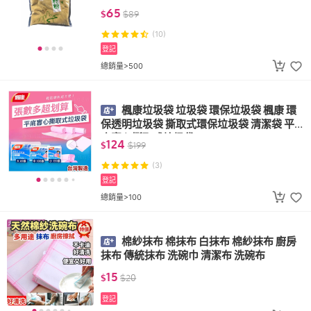
65
$
$
89
(10)
登記
總銷量>500
楓康垃圾袋 垃圾袋 環保垃圾袋 楓康 環
保透明垃圾袋 撕取式環保垃圾袋 清潔袋 平
底實心撕取式垃圾袋
124
$
$
199
(3)
登記
總銷量>100
棉紗抹布 棉抹布 白抹布 棉紗抹布 廚房
抹布 傳統抹布 洗碗巾 清潔布 洗碗布
15
$
$
20
登記