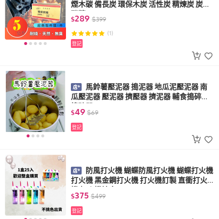
煙木碳 備長炭 環保木炭 活性炭 精煉炭 炭精
碳精
289
$
$
399
(1)
登記
馬鈴薯壓泥器 搗泥器 地瓜泥壓泥器 南
瓜壓泥器 壓泥器 擠壓器 擠泥器 輔食搗碎器
搗碎器
49
$
$
69
登記
防風打火機 蝴蝶防風打火機 蝴蝶打火機
打火機 黑金鋼打火機 打火機訂製 直衝打火
機 打火機填充
375
$
$
499
登記