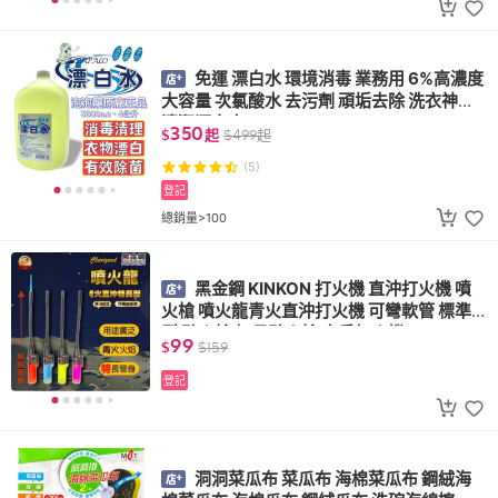
免運 漂白水 環境消毒 業務用 6%高濃度
大容量 次氯酸水 去污劑 頑垢去除 洗衣神器
清潔漂白水
350
$
起
$
499
起
(5)
登記
總銷量>100
黑金鋼 KINKON 打火機 直沖打火機 噴
火槍 噴火龍青火直沖打火機 可彎軟管 標準
型 點火槍 加長點火槍 廚房打火機
99
$
$
159
登記
洞洞菜瓜布 菜瓜布 海棉菜瓜布 鋼絨海