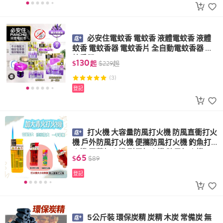
必安住電蚊香 電蚊香 液體電蚊香 液體
蚊香 電蚊香器 電蚊香片 全自動電蚊香器 電
蚊香器
130
$
起
$
229
起
(3)
登記
打火機 大容量防風打火機 防風直衝打火
機 戶外防風打火機 便攜防風打火機 釣魚打
火機 露營打火機 耐用打火機 防風打火機
65
$
$
89
登記
5公斤裝 環保炭精 炭精 木炭 常備炭 無