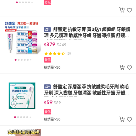
登記
舒酸定 抗敏牙膏 買3送1 超值組 牙齦護
理 多元護理 敏感性牙齒 牙醫師推薦 舒緩敏
感 琺瑯質強化 牙膏
379
$
$
449
(6)
登記
總銷量>50
舒酸定 深層潔淨 抗敏纖柔毛牙刷 軟毛
牙刷 深入齒縫 牙縫清潔 敏感性牙齒 牙齦護
理 成人牙刷 正品
59
$
$
89
登記
總銷量>50