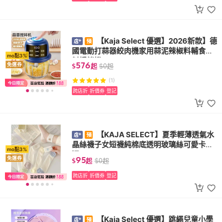
【Kaja Select 優選】2026新款】德
國電動打蒜器絞肉機家用蒜泥辣椒料輔食飼
mo點3%
料攪拌機
576
免運券
$
起
$
0
起
(1)
跨店折
折價券
登記
【KAJA SELECT】夏季輕薄透氣水
晶絲襪子女短襪純棉底透明玻璃絲可愛卡
mo點3%
通...
95
免運券
$
起
$
0
起
跨店折
折價券
登記
【Kaja Select 優選】跳繩兒童小學