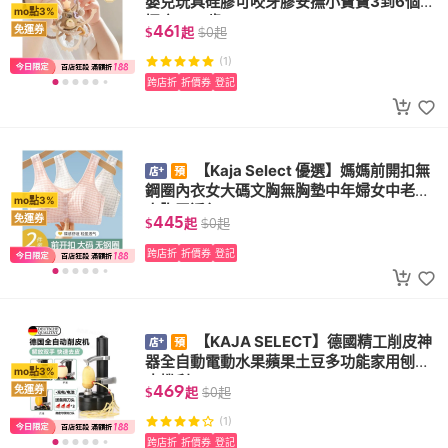
嬰兒玩具硅膠可咬牙膠安撫小寶寶3到6個月
mo點3%
握磨0一1歲
461
免運券
$
起
$
0
起
(1)
跨店折
折價券
登記
【Kaja Select 優選】媽媽前開扣無
鋼圈內衣女大碼文胸無胸墊中年婦女中老年
mo點3%
人胸罩透氣
445
免運券
$
起
$
0
起
跨店折
折價券
登記
【KAJA SELECT】德國精工削皮神
器全自動電動水果蘋果土豆多功能家用刨去
mo點3%
皮機刮刀
469
免運券
$
起
$
0
起
(1)
跨店折
折價券
登記