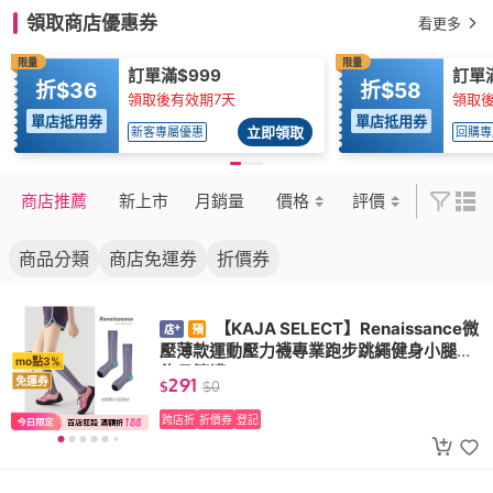
領取商店優惠券
看更多
限量
限量
訂單滿$999
訂單滿
折$36
折$58
領取後有效期7天
領取後
單店抵用券
單店抵用券
立即領取
新客專屬優惠
回購專
商店推薦
新上市
月銷量
價格
評價
商品分類
商店免運券
折價券
【KAJA SELECT】Renaissance微
壓薄款運動壓力襪專業跑步跳繩健身小腿肌
mo點3%
能長筒襪
291
免運券
$
$
0
跨店折
折價券
登記