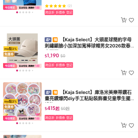
(2)
跨店折
折價券
登記
【Kaja Select】大頭星球簡約字母
刺繡顯臉小加深加寬棒球帽男女2026款春夏
mo點3%
大頭圍
1,190
免運券
$
$
0
跨店折
折價券
登記
【Kaja Select】庫洛米美樂蒂鑽石
畫亮鑽爆閃diy手工粘貼裝飾畫兒童學生擺臺
mo點3%
禮物
415
免運券
$
起
$
0
起
跨店折
折價券
登記