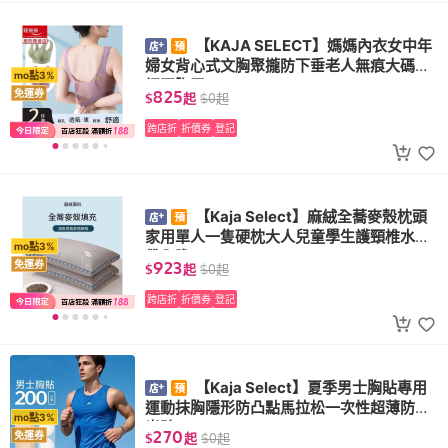
【KAJA SELECT】媽媽內衣女中年
婦女背心式文胸聚攏防下垂老人無痕大碼無
mo點3%
鋼圈胸罩
825
免運券
$
起
$
0
起
跨店折
折價券
登記
【Kaja Select】麻絨全蕎麥殼枕頭
家用單人一隻硬枕大人兒童學生護頸椎水洗
mo點3%
帶內膽
923
免運券
$
起
$
0
起
跨店折
折價券
登記
【Kaja Select】夏季男士胸貼專用
運動抹胸隱形防凸點馬拉松一次性超薄防走
mo點3%
光貼
270
免運券
$
起
$
0
起