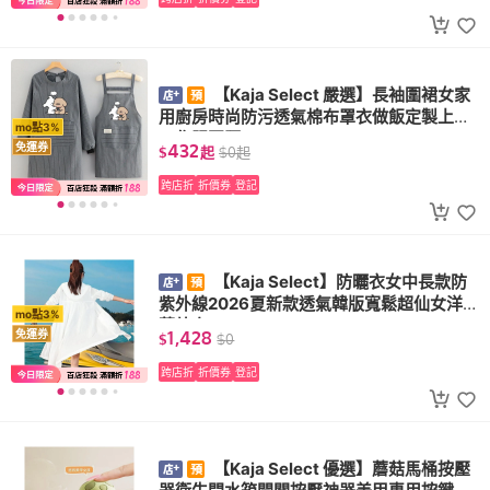
【Kaja Select 嚴選】長袖圍裙女家
用廚房時尚防污透氣棉布罩衣做飯定製上班
mo點3%
工作服圍腰
432
免運券
$
起
$
0
起
跨店折
折價券
登記
【Kaja Select】防曬衣女中長款防
紫外線2026夏新款透氣韓版寬鬆超仙女洋氣
mo點3%
薄外套
1,428
免運券
$
$
0
跨店折
折價券
登記
【Kaja Select 優選】蘑菇馬桶按壓