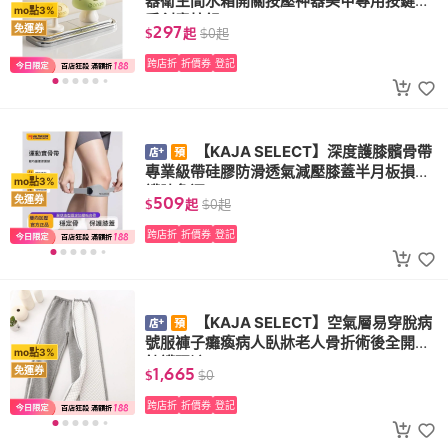
器衛生間水箱開關按壓神器美甲專用按鍵可
mo點3%
愛創意按鈕
297
免運券
$
起
$
0
起
跨店折
折價券
登記
【KAJA SELECT】深度護膝髕骨帶
專業級帶硅膠防滑透氣減壓膝蓋半月板損傷
mo點3%
護膝免運
509
免運券
$
起
$
0
起
跨店折
折價券
登記
【KAJA SELECT】空氣層易穿脫病
號服褲子癱瘓病人臥牀老人骨折術後全開拉
mo點3%
鍊護理褲
1,665
免運券
$
$
0
跨店折
折價券
登記