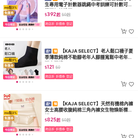
生專用電子計數器跳繩中考訓練可計數可調
mo點3%
節不打結跳繩
392
免運券
$
起
$
0
起
跨店折
折價券
登記
【KAJA SELECT】老人鬆口襪子夏
季薄款純棉不勒腳老年人腳腫寬鬆中老年大
mo點3%
碼中筒襪
121
免運券
$
$
0
跨店折
折價券
登記
【KAJA SELECT】天然有機棉內褲
女士高腰收腹純棉三角內褲女生物煥新標
mo點3%
短...
825
免運券
$
起
$
0
起
跨店折
折價券
登記