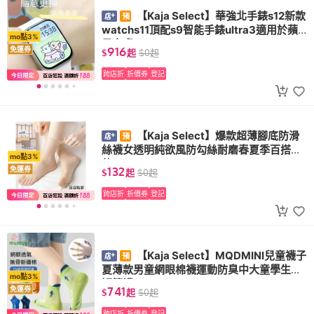
【Kaja Select】華強北手錶s12新款
watchs11頂配s9智能手錶ultra3適用於蘋
mo點3%
果安卓
916
免運券
$
起
$
0
起
跨店折
折價券
登記
【Kaja Select】爆款超薄腳底防滑
絲襪女透明純欲風防勾絲耐磨春夏季百搭同
mo點3%
款
132
免運券
$
起
$
0
起
跨店折
折價券
登記
【Kaja Select】MQDMINI兒童襪子
夏薄款男童網眼棉襪運動防臭中大童學生中
mo點3%
短筒襪
741
免運券
$
起
$
0
起
跨店折
折價券
登記