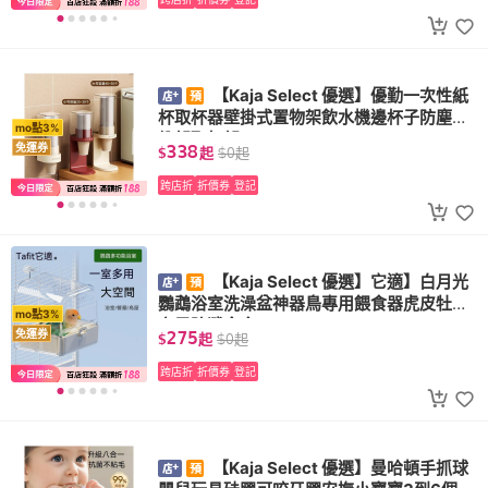
【Kaja Select 優選】優勤一次性紙
杯取杯器壁掛式置物架飲水機邊杯子防塵收
mo點3%
納架取杯架
338
免運券
$
起
$
0
起
跨店折
折價券
登記
【Kaja Select 優選】它適】白月光
鸚鵡浴室洗澡盆神器鳥專用餵食器虎皮牡丹
mo點3%
玄鳳防濺食盒
275
免運券
$
起
$
0
起
跨店折
折價券
登記
【Kaja Select 優選】曼哈頓手抓球