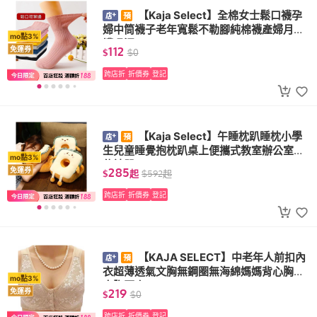
【Kaja Select】全棉女士鬆口襪孕
婦中筒襪子老年寬鬆不勒腳純棉襪產婦月子
mo點3%
襪吸汗
112
免運券
$
$
0
跨店折
折價券
登記
【Kaja Select】午睡枕趴睡枕小學
生兒童睡覺抱枕趴桌上便攜式教室辦公室午
mo點3%
休神器
285
免運券
$
起
$
592
起
跨店折
折價券
登記
【KAJA SELECT】中老年人前扣內
衣超薄透氣文胸無鋼圈無海綿媽媽背心胸罩
mo點3%
大胸顯小
219
免運券
$
$
0
跨店折
折價券
登記