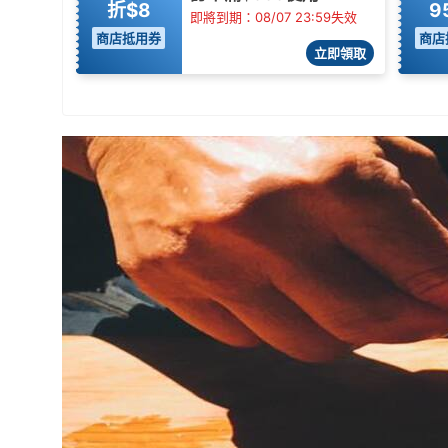
折$8
9
即將到期：08/07 23:59失效
商店抵用券
商店
立即領取