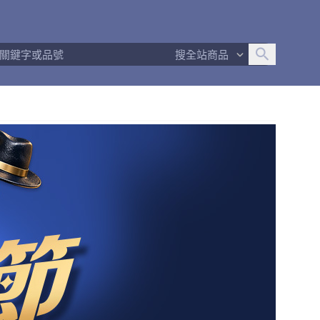
追蹤人數
0
問問回應率
0%
商品數量
0
搜全站商品
商店簡介
退換貨須知