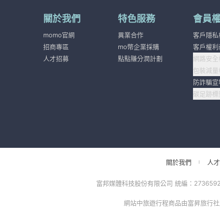
關於我們
特色服務
會員
momo官網
異業合作
客戶隱私
招商專區
mo幣企業採購
客戶權利
人才招募
點點賺分潤計劃
網路安全
包裝減量
防詐騙宣
碳足跡標
關於我們
人才
富邦媒體科技股份有限公司 統編：27365925 台
網站中旅遊行程商品由富昇旅行社股份