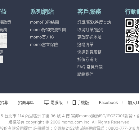
權益
系列網站
客戶服務
行動
權政策
momoFB粉絲團
訂單/配送進度查詢
義務
momo好物交流社團
取消訂單/退貨
標章
momo官方IG
更改配送地址
標章
momo富立保險
追蹤清單
導
快速到貨服務
籤
折價券說明
FAQ 常見問題
聯絡我們
招募
招商專區
電腦版
手機版
Facebook
加入LI
北市 114 內湖區洲子街 96 號 4 樓 富邦momo通過ISO/IEC27001認證，食
版權所有 copyright © 2006 momo.com Inc. All Rights Reserved.
有限公司提供 註冊編號：交觀綜2152號 旅遊專線電話：0800-777-616