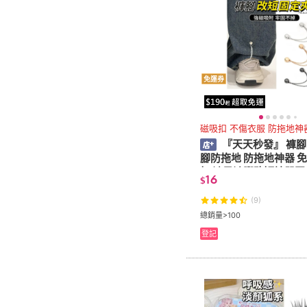
免運券
磁吸扣 不傷衣服 防拖地神
『天天秒發』 褲腳
腳防拖地 防拖地神器 
扣 褲子褲腳改短神器固
16
$
邊褲腳扣收口器固定長
吸免縫扣
(9)
總銷量>100
登記