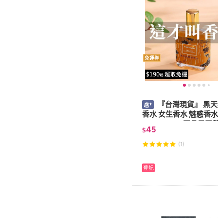
免運券
『台灣現貨』 黑
香水 女生香水 魅惑香水
WARMKISS正品黑天
45
$
水女士持久淡香留香學
新
(1)
登記