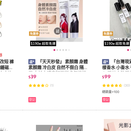
免運券
免運券
器
改短 褲
『天天秒發』 素顏霜 身體
『台灣現貨
免縫磁吸
素顏霜 冷白皮 自然不假白 隔離
樣香水 小香水 
定夾挽
霜 自然身體素顏霜潤膚保濕提
心 平替大牌正
39
99
$
$
收腿扣磁
亮全身身體乳遮瑕自然持久不假
瓶女士持久淡
白隔離
烏木
(1)
(30)
總銷量>100
登記
登記