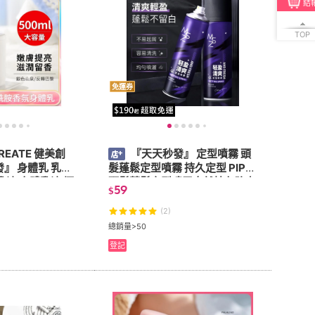
結
TOP
免運券
REATE 健美創
『天天秒發』 定型噴霧 頭
』 身體乳 乳液
髮蓬鬆定型噴霧 持久定型 PIPL
乳液 身體乳液 煙
頭髮蓬鬆定型噴霧自然持久強力
59
$
季保濕滋潤補水男
保濕定型乾膠噴霧高顱頂髮膠
持久留香
(2)
總銷量>50
登記