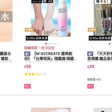
免運券
免運券
隔離噴霧 一秒冷白皮
天鵝香水
【M′AYCREATE 健美創
『天天秒發
 爆款！
研】『台灣現貨』隔離霜 隔離
氛噴霧 織品香
鵝誘惑香
噴霧 遮瑕液 遮瑕噴霧 素顏噴霧
清新空氣去除
55
35
$
$
生香水清
補水保濕噴霧V7素顏霜學生裸
量香水清新自
妝遮瑕隔離防水美白噴霧 抖音
嶺
(2)
總銷量>50
登記
登記