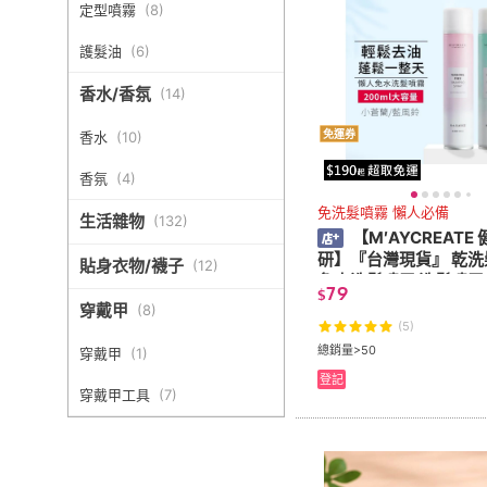
定型噴霧
(
8
)
護髮油
(
6
)
香水/香氛
(
14
)
免運券
香水
(
10
)
香氛
(
4
)
免洗髮噴霧 懶人必備
生活雜物
(
132
)
【M′AYCREATE
研】『台灣現貨』 乾洗
貼身衣物/襪子
(
12
)
免水洗髮噴霧 洗髮噴霧
79
$
霧 健美創研免洗髮噴霧
穿戴甲
(
8
)
霧免水洗髮乾洗坐月子
(5)
神器女
總銷量>50
穿戴甲
(
1
)
登記
穿戴甲工具
(
7
)