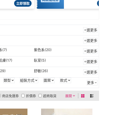
立即領取
立即領取
選更多
選更多
(7)
紫色系(20)
選更多
膚(17)
臥室(5)
選更多
29)
舒敏(26)
選更多
類型
組裝方式
圖案
款式
更多
商店免運券
折價券
超商取貨
展開
0利率
商品有量
有影片
貨到付款
低溫宅配
現折活動
5
4
及以上
3
及以上