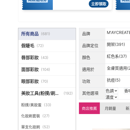
立即領取
M′AYCREA
所有商品
品牌
(
681
)
研(17)
開架(391)
假睫毛
品牌定位
(
72
)
紅色系(37)
唇部彩妝
顏色
(
43
)
全膚質適用(2
面部彩妝
適用於
(
104
)
抗痘(5)
眼部彩妝
功效
(
70
)
色調
香
美妝工具(粉撲/刷具/
其他選項
(
192
)
濃度
小物)
粉撲/美妝蛋
(
33
)
商店推薦
月銷量
新
化妝刷套裝
(
27
)
單支化妝刷
(
52
)