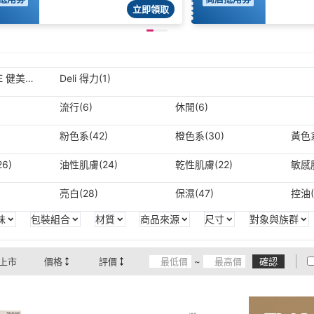
立即領取
TE 健美創
Deli 得力(1)
流行(6)
休閒(6)
粉色系(42)
橙色系(30)
黃色系
6)
油性肌膚(24)
乾性肌膚(22)
敏感肌
亮白(28)
保濕(47)
控油(
味
包裝組合
材質
商品來源
尺寸
對象與族群
上市
價格
評價
~
確認