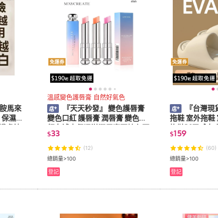
免運券
免運券
溫感變色護唇膏 自然好氣色
酰胺馬來
『天天秒發』 變色護唇膏
『台灣現貨
 保濕補
變色口紅 護唇膏 潤唇膏 變色口
拖鞋 室外拖鞋
護膚純
紅女補水保濕滋潤唇膏不掉色不
拖鞋踩屎感女
33
159
$
$
酰胺馬來
沾杯不脫色平價學生唇彩
浴室防滑洗澡
男
(12)
(60)
總銷量>100
總銷量>100
登記
登記