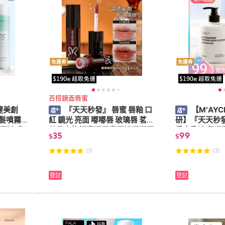
免運券
免運券
百搭鏡面唇蜜
 健美創
『天天秒發』 唇蜜 唇釉 口
【M′AYC
髮噴霧
紅 鏡光 亮面 嘟嘟唇 玻璃唇 茗希
研】『天天秒發
 頭油噴
芝星空物語亮澤唇蜜唇油嘟嘟唇
香水乳液 保濕
35
99
$
$
 乾髮噴
水光透明唇蜜唇釉鏡面秋冬
酰胺身體乳夏
控油蓬鬆
女士全身潤膚
(1)
(3)
登記
登記