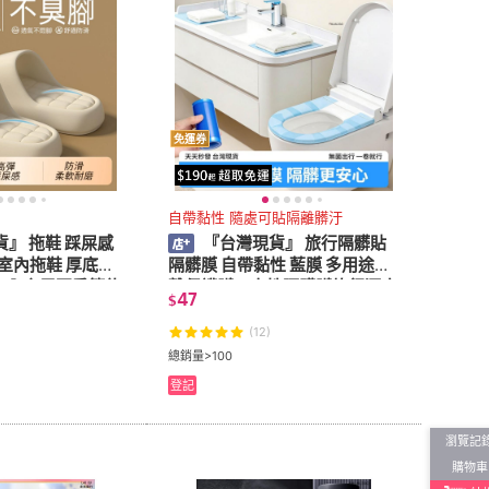
2
及以上
1
及以上
免運券
自帶黏性 隨處可貼隔離髒汙
』 拖鞋 踩屎感
『台灣現貨』 旅行隔髒貼
 室內拖鞋 厚底涼
隔髒膜 自帶黏性 藍膜 多用途隔
室內家居夏季簡約
離保護膜一次性隔髒膜旅行酒店
47
$
軟底家用情侶拖鞋
馬桶墊便攜獨立包裝牙科藍膜防
髒專用
(12)
總銷量>100
登記
瀏覽記
購物車