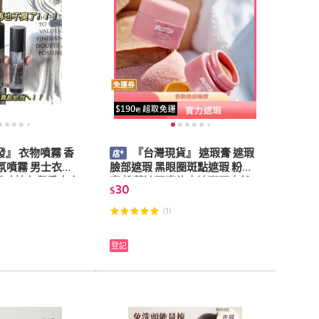
免運券
』 衣物噴霧 香
『台灣現貨』 遮瑕膏 遮瑕
氛噴霧 男士衣物
臉部遮瑕 黑眼圈斑點遮瑕 粉底
異味持久留香大容
膏 推薦遮瑕膏修容遮斑不卡粉
30
$
然帶體香蔚藍大吉
不脫妝防汗遮暇液遮痘印遮黑眼
圈
(1)
登記