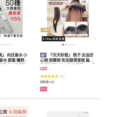
免運券
』 向往香水 小
『天天秒發』 梳子 去油空
香水 蔚藍 曠野之
心梳 按摩梳 免洗頭清潔梳 扁梳
品香水小樣分裝
能量梳頭皮空心梳油頭第三四代
22
$
香無人區玫瑰平替
免洗頭氣囊按摩去油脂清潔梳子
皮屑
(12)
總銷量>50
登記