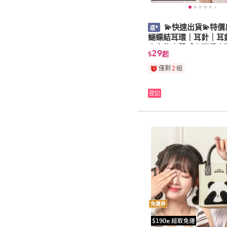
💫快速出貨💫特價
蝴蝶結耳環｜耳針｜耳
｜女飾｜質感｜可愛｜
29
$
起
質
僅剩
2
組
登記
免運券