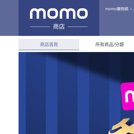
奢潤之耀
momo購物網
商店
綜合評分
4.8
(
14
則評價
商店首頁
所有商品/分類