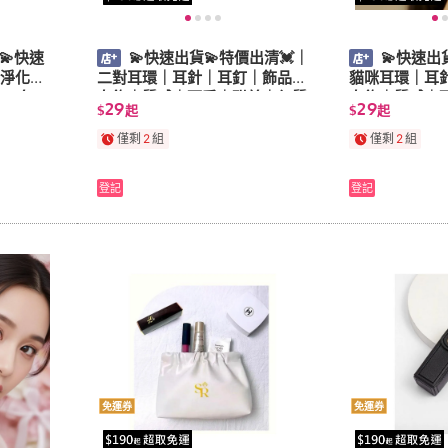
 💫快速
💫快速出貨💫特價出清💓｜
💫快速出
 淨化加
二對耳環｜耳針｜耳釘｜飾品｜
貓咪耳環｜耳
片x2包x6
女飾｜質感｜可愛｜甜美｜氣質
女飾｜質感｜
29
29
$
起
$
起
僅剩
2
組
僅剩
2
組
登記
登記
免運券
免運券