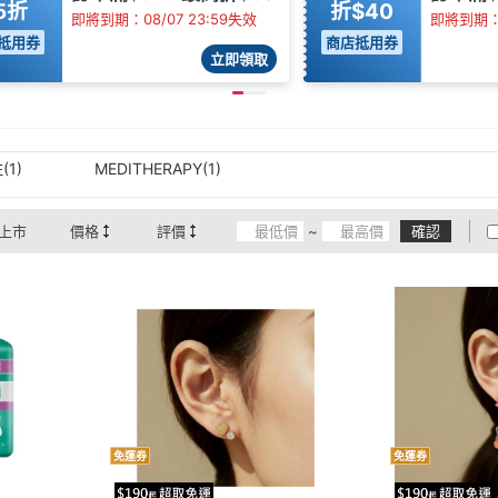
5折
折$40
即將到期：08/07 23:59失效
即將到期：0
抵用券
商店抵用券
立即領取
(1)
MEDITHERAPY(1)
上市
價格
評價
~
確認
免運券
免運券