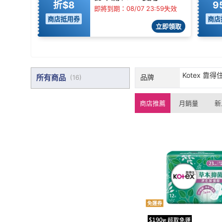
折$8
9
即將到期：08/07 23:59失效
商店抵用券
商店
立即領取
Kotex 靠得住
所有商品
品牌
(
16
)
商店推薦
月銷量
新
免運券