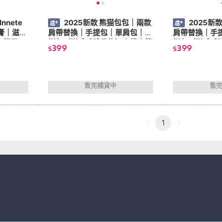
nnete
2025新款 熊猫包包｜兩款
2025新
膏｜滋養
肩帶替換｜手提包｜單肩包｜硬
肩帶替換｜手
文標示
挺包（附毛毛球吊飾）｜情人節
挺包（附毛毛
399
399
$
$
禮物｜黑色
禮物
售完補貨中
售
1