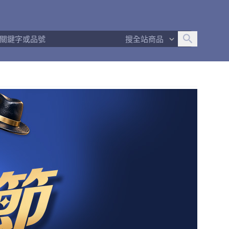
追蹤人數
3
問問回應率
50%
商品數量
16
搜全站商品
商店簡介
退換貨須知