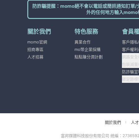
防詐騙提醒：momo絕不會以電話或簡訊通知訂單/
外的任何地方輸入momo
關於我們
特色服務
會員
momo官網
異業合作
客戶隱私
招商專區
mo幣企業採購
客戶權利
人才招募
點點賺分潤計劃
網路安全
包裝減量
防詐騙宣
碳足跡標
關於我們
人才
富邦媒體科技股份有限公司 統編：27365925 台