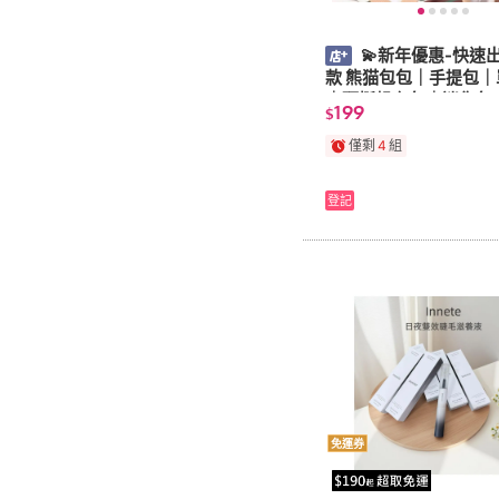
💫新年優惠-快速出
款 熊猫包包｜手提包｜
｜硬挺帆布包｜迷你包
199
$
薦｜情人節禮物
僅剩
4
組
登記
免運券