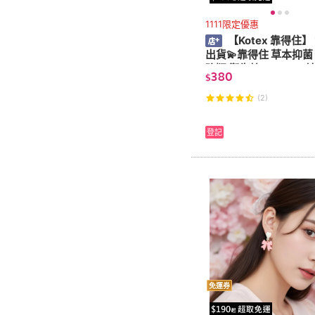
1111限定優惠
【Kotex 靠得住】
出貨💫靠得住 草本抑菌
強版 衛生棉 23cm 12
380
$
組
(2)
登記
免運券