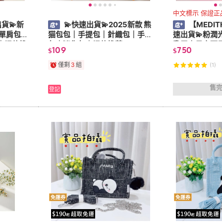
中文標示 保證正
貨💫新
💫快速出貨💫2025新款 熊
【MEDIT
單肩包
猫包包｜手提包｜針織包｜手機
速出貨💫粉潤
｜爆款推
包｜迷你包｜爆款推薦
乳霜｜日夜可用
109
750
$
$
僅剩
3
組
(1)
售
登記
免運券
免運券