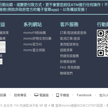
分期出錯、或變更付款方式，更不會要您前往ATM進行任何操作！不
帳密(例如非政府官方的電子發票app)，以免權益受損！
權益
系列網站
客戶服務
行動
權政策
momoFB粉絲團
訂單/配送進度查詢
義務
momo好物交流社團
取消訂單/退貨
標章
momo官方IG
更改配送地址
標章
momo富立保險
追蹤清單
導
快速到貨服務
籤
折價券說明
FAQ 常見問題
聯絡我們
招募
招商專區
電腦版
手機版
Facebook
加入LI
北市 114 內湖區洲子街 96 號 4 樓 富邦momo通過ISO/IEC27001認證，食