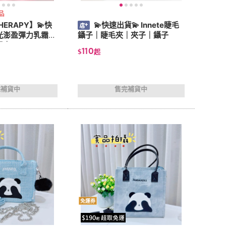
品
HERAPY】💫快
💫快速出貨💫 Innete睫毛
光澎盈彈力乳霜｜
鑷子｜睫毛夾｜夾子｜鑷子
｜50ml
110
$
起
完補貨中
售完補貨中
免運券