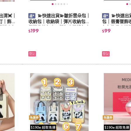
出清💓｜
💫快速出貨💫皺折雲朵包｜
💫快速出
釘｜飾品
收納包｜收納袋｜彈片收納包｜
包｜唇膏墜飾
甜美｜氣
便攜收納包｜口紅包｜零錢包｜
包包飾品｜鑰
199
99
$
$
耳機包｜化妝包｜隨身包
珍珠墜飾｜吊
登記
登記
免運券
免運券