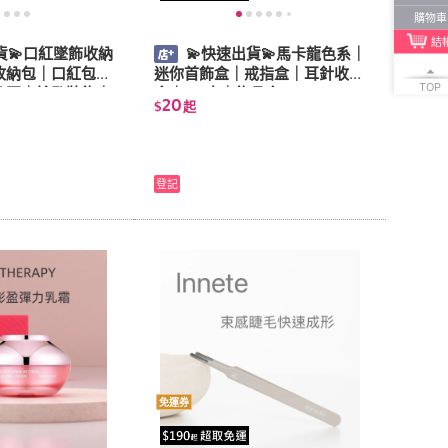
購物車
結
貨💫口紅墜飾收納
💫快速出貨💫馬卡龍色系｜
收納包｜口紅包｜
迷你首飾盒｜戒指盒｜耳針收納
TOP
匙圈｜鑰匙裝飾｜
盒｜PU皮｜飾品盒
20
$
起
飾｜小物收納
登記
免運券