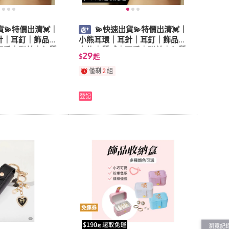
貨💫特價出清💓｜
💫快速出貨💫特價出清💓｜
針｜耳釘｜飾品｜
小熊耳環｜耳針｜耳釘｜飾品｜
可愛｜甜美｜氣質
女飾｜質感｜可愛｜甜美｜氣質
29
$
起
僅剩
2
組
登記
免運券
瀏覽記