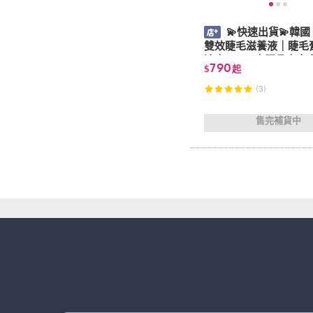
💫快速出貨💫韓國 I
雙效睫毛滋養液｜睫毛
液｜6.5ml｜正品｜中
790
$
起
(3)
售完補貨中