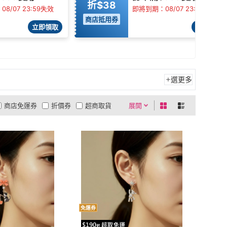
折$38
8/07 23:59失效
即將到期：08/07 23:59失效
商店抵用券
立即領取
立即領取
選更多
商店免運券
折價券
超商取貨
展開
0利率
商品有量
有影片
貨到付款
低溫宅配
5
4
及以上
3
及以上
2
及以上
1
及以上
免運券