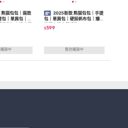
款 熊猫包包｜兩款
2025新款 熊猫包包｜手提
提包｜單肩包｜硬
包｜單肩包｜硬挺帆布包｜爆款
球吊飾）｜情人節
推薦｜情人節禮物
599
$
完補貨中
售完補貨中